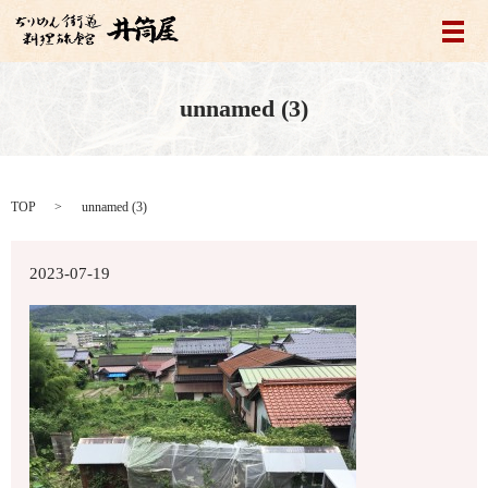
メ
unnamed (3)
TOP
unnamed (3)
2023-07-19