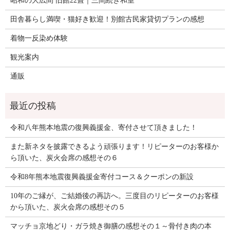
昭和の大広間 旧館22畳｜三間続き和室
田舎暮らし満喫・猫好き歓迎！別館古民家貸切プランの感想
着物一反染め体験
観光案内
通販
令和八年熊本地震の復興義援金、寄付させて頂きました！
また新ネタを披露できるよう頑張ります！リピーターのお客様か
ら頂いた、炭火会席の感想その６
令和8年熊本地震復興義援金寄付コース＆クーポンの新設
10年のご縁が、ご結婚後の再訪へ。三度目のリピーターのお客様
から頂いた、炭火会席の感想その５
マッチョ京地どり・ガラ焼き御膳の感想その１～骨付き肉の本