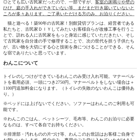
◎とても広い古民家だったので、一部ですが、
客室の床鳴りや壁の
ひび、庭の手入れができていない等、まだまだ行き届いていないと
ころが多々あります。ご了承いただける方のみ、お泊りください。
猫と遊べる！築90年の古民家！別館貸切プランは、経営者である
私たちと、古民家ＤＩＹしてみたいお客様自らが改修工事を行うこ
とで、訪れる人に古民家をもっと身近に感じていただきたい、そし
て古民家を自分達の手で修理することで、次の世代を担う子供たち
が、古い物を大切にする心と技術を身につけることができる、そん
な宿でありたいと思っています。
わんこについて
トイレのしつけができているわんこのみ受け入れ可能。マナーベル
トを着用必須、一頭につき2750円。マナーベルトをしない場合は＋
1100円追加料金になります。（トイレの失敗のないわんこは優待あ
り。）
※ベッドには上げないでください。ソファーはわんこのご利用も可
能です。
※わんこのごはん、ペットシーツ、毛布等、わんこのお泊りに必要
なものは、すべて各自でお持ちください。
※排泄部・汚れものの片づけ等、わんこのお世話はお客様ご自身で