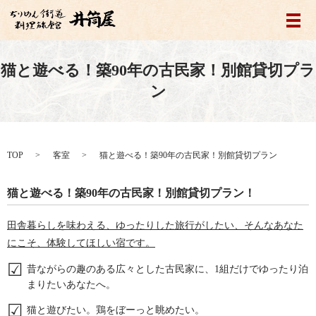
メ
猫と遊べる！築90年の古民家！別館貸切プラ
ン
TOP
客室
猫と遊べる！築90年の古民家！別館貸切プラン
猫と遊べる！築90年の古民家！別館貸切プラン！
田舎暮らしを味わえる、ゆったりした旅行がしたい、そんなあなた
にこそ、体験してほしい宿です。
昔ながらの趣のある広々とした古民家に、1組だけでゆったり泊
まりたいあなたへ。
猫と遊びたい。鶏をぼーっと眺めたい。