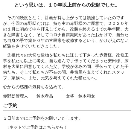
という思いは、１０年以上前からの悲願でした。
その間幾度となく、計画が持ち上がっては頓挫していたのです
が、今回の赤野邸だけは、持ち主の赤野様のご厚意で、２０２０年
の１月に初めて中を拝見してから、改装を終えるまでの半年間、大
きな障害もなく、そしてコロナ自粛期間があったおかげで、自分た
ち自身の手で築９０年の古民家を改修するという、かけがえのない
経験をさせていただきました。
先祖代々の大切な建物を私たちに託して下さった赤野様、改修工
事を私たち以上に考え、自ら進んで手伝ってくださった安田様、床
材を大量に用意してくれた父、学校が休みの間、手伝ってくれた子
供たち、そして私たちが不在の間、井筒屋を支えてくれたスタッ
フ、家族へ。また、元気を与えてくれた猫たちへ。
心からの感謝の気持ちを込めて。
赤野邸管理人 鈴木孝昌 女将 鈴木和女
ご予約
３日前までにご予約をお願いいたします。
↓ネットでご予約はこちらから！