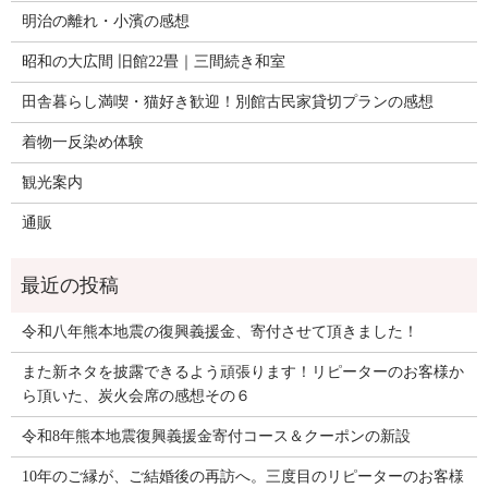
明治の離れ・小濱の感想
昭和の大広間 旧館22畳｜三間続き和室
田舎暮らし満喫・猫好き歓迎！別館古民家貸切プランの感想
着物一反染め体験
観光案内
通販
令和八年熊本地震の復興義援金、寄付させて頂きました！
また新ネタを披露できるよう頑張ります！リピーターのお客様か
ら頂いた、炭火会席の感想その６
令和8年熊本地震復興義援金寄付コース＆クーポンの新設
10年のご縁が、ご結婚後の再訪へ。三度目のリピーターのお客様