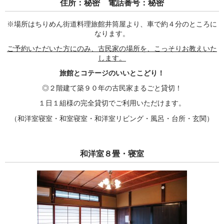
住所：秘密 電話番号：秘密
※場所はちりめん街道料理旅館井筒屋より、車で約４分のところに
なります。
ご予約いただいた方にのみ、古民家の場所を、こっそりお教えいた
します。
旅館とコテージのいいとこどり！
◎２階建て築９０年の古民家まるごと貸切！
１日１組様の完全貸切でご利用いただけます。
（和洋室寝室・和室寝室・和洋室リビング・風呂・台所・玄関）
和洋室８畳・寝室