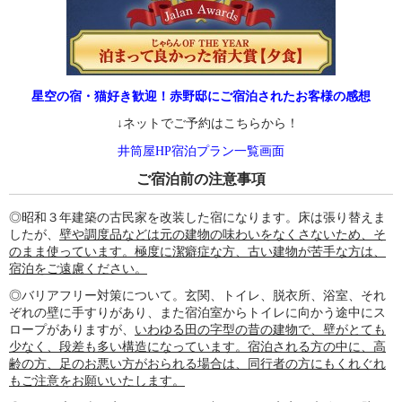
星空の宿・猫好き歓迎！赤野邸にご宿泊されたお客様の感想
↓ネットでご予約はこちらから！
井筒屋HP宿泊プラン一覧画面
ご宿泊前の注意事項
◎昭和３年建築の古民家を改装した宿になります。床は張り替えま
したが、
壁や調度品などは元の建物の味わいをなくさないため、そ
のまま使っています。極度に潔癖症な方、古い建物が苦手な方は、
宿泊をご遠慮ください。
◎バリアフリー対策について。玄関、トイレ、脱衣所、浴室、それ
ぞれの壁に手すりがあり、また宿泊室からトイレに向かう途中にス
ロープがありますが、
いわゆる田の字型の昔の建物で、壁がとても
少なく、段差も多い構造になっています。宿泊される方の中に、高
齢の方、足のお悪い方がおられる場合は、同行者の方にもくれぐれ
もご注意をお願いいたします。