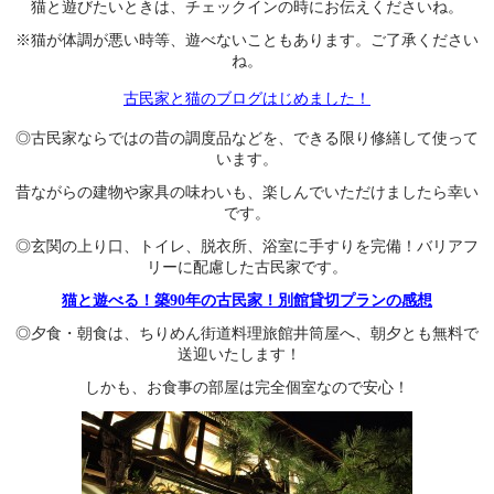
猫と遊びたいときは、チェックインの時にお伝えくださいね。
※猫が体調が悪い時等、遊べないこともあります。ご了承ください
ね。
古民家と猫のブログはじめました！
◎古民家ならではの昔の調度品などを、できる限り修繕して使って
います。
昔ながらの建物や家具の味わいも、楽しんでいただけましたら幸い
です。
◎玄関の上り口、トイレ、脱衣所、浴室に手すりを完備！バリアフ
リーに配慮した古民家です。
猫と遊べる！築90年の古民家！別館貸切プランの感想
◎夕食・朝食は、ちりめん街道料理旅館井筒屋へ、朝夕とも無料で
送迎いたします！
しかも、お食事の部屋は完全個室なので安心！