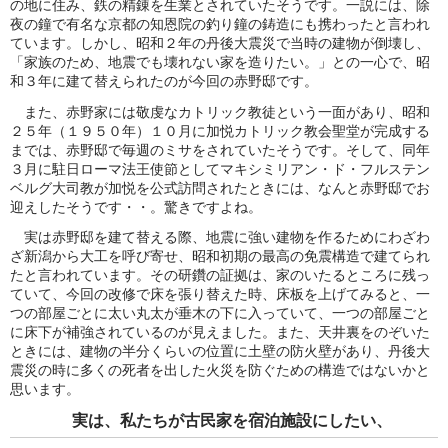
の地に住み、鉄の精錬を生業とされていたそうです。一説には、除
夜の鐘で有名な京都の知恩院の釣り鐘の鋳造にも携わったと言われ
ています。しかし、昭和２年の丹後大震災で当時の建物が倒壊し、
「家族のため、地震でも壊れない家を造りたい。」との一心で、昭
和３年に建て替えられたのが今回の赤野邸です。
また、赤野家には敬虔なカトリック教徒という一面があり、昭和
２５年（１９５０年）１０月に加悦カトリック教会聖堂が完成する
までは、赤野邸で毎週のミサをされていたそうです。そして、同年
３月に駐日ローマ法王使節としてマキシミリアン・ド・フルステン
ベルグ大司教が加悦を公式訪問されたときには、なんと赤野邸でお
迎えしたそうです・・。驚きですよね。
実は赤野邸を建て替える際、地震に強い建物を作るためにわざわ
ざ新潟から大工を呼び寄せ、昭和初期の最高の免震構造で建てられ
たと言われています。その研鑽の証拠は、家のいたるところに残っ
ていて、今回の改修で床を張り替えた時、床板を上げてみると、一
つの部屋ごとに太い丸太が垂木の下に入っていて、一つの部屋ごと
に床下が補強されているのが見えました。また、天井裏をのぞいた
ときには、建物の半分くらいの位置に土壁の防火壁があり、丹後大
震災の時に多くの死者を出した火災を防ぐための構造ではないかと
思います。
実は、私たちが古民家を宿泊施設にしたい、