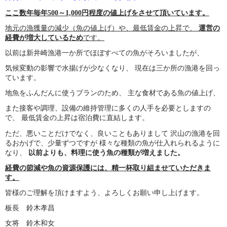
ここ数年毎年500～1,000円程度の値上げをさせて頂いています。
地元の漁獲量の減少（魚の値上げ）や、最低賃金の上昇で、
運営の
経費が増大しているため
です。
以前は新井崎漁港一か所でほぼすべての魚がそろいましたが、
気候変動の影響で水揚げが少なくなり、
現在は三か所の漁港を回っ
ています。
地魚をふんだんに使うプランのため、 主な食材である魚の値上げ、
また接客や調理、設備の維持管理に多くの人手を必要としますの
で、
最低賃金の上昇は宿泊費に直結します。
ただ、悪いことだけでなく、良いこともありまして
沢山の漁港を回
るおかげで、少量ずつですが
様々な種類の魚が仕入れられるように
なり、
以前よりも、料理に使う魚の種類が増えました。
経費の節減や魚の資源保護には、精一杯取り組ませていただきま
す。
皆様のご理解を頂けますよう、よろしくお願い申し上げます。
板長 鈴木孝昌
女将 鈴木和女