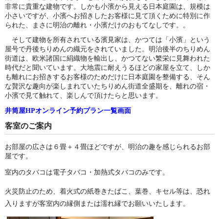
非常に貴重な建物です。しかも小濱から見える日本庭園は、規模は
小さいですが、小濱へお招きしたお客様に見て頂くために特別に作
られた、まさに明治の離れ・小濱だけのおもてなしです。。
そして建物を所有されている濱見家は、かつては「小濱」という
屋号で丹後ちりめんの織元をされていました。明治後半のちりめん
街道は、欧米諸国に絹織物を輸出し、かつてない繁栄に見舞われた
時代だと聞いています。大地震に耐えうるほどの家屋を立て、しか
も離れにお招きするお客様のためだけに日本庭園を整備する、そん
な贅沢な趣向が楽しまれていたちりめん街道全盛期を、離れの宿・
小濱で見て触れて、楽しんで頂けたらと思います。
井筒屋HPオンライン予約プラン一覧画面
客室のご案内
お部屋の広さは６畳＋４畳ほどですが、明治の趣を感じられるお部
屋です。
室内のタバコは電子タバコ・加熱式タバコのみです。
火災防止のため、着火式の紙巻きたばこ、葉巻、キセル等は、恐れ
入りますが客室内の縁側または濡れ縁でお願いいたします。