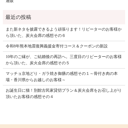
通販
また新ネタを披露できるよう頑張ります！リピーターのお客様か
ら頂いた、炭火会席の感想その６
令和8年熊本地震復興義援金寄付コース＆クーポンの新設
10年のご縁が、ご結婚後の再訪へ。三度目のリピーターのお客様
から頂いた、炭火会席の感想その５
マッチョ京地どり・ガラ焼き御膳の感想その１～骨付き肉の本
場・香川県からお越しのお客様～
お誕生日に猫！別館古民家貸切プラン＆炭火会席をお召し上がり
頂いたお客様の感想その４