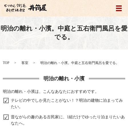
メ
明治の離れ・小濱。中庭と五右衛門風呂を愛
でる。
TOP
客室
明治の離れ・小濱。中庭と五右衛門風呂を愛でる。
明治の離れ・小濱
明治の離れ・小濱は、こんなあなたにおすすめです。
テレビの中でしか見たことがない！？明治の建物に泊まってみ
たい。
昔ながらの趣のある古民家に、1組だけでゆったり泊まりたいあ
なたへ。