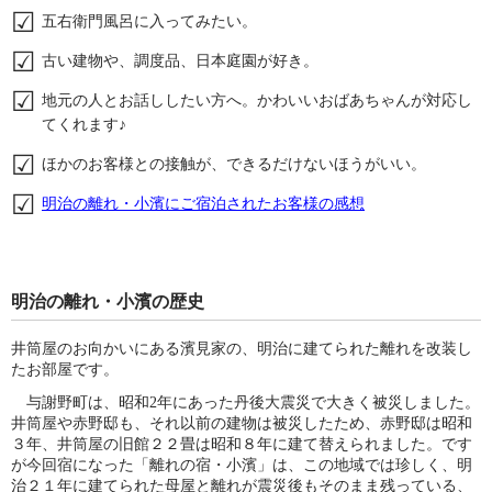
五右衛門風呂に入ってみたい。
古い建物や、調度品、日本庭園が好き。
地元の人とお話ししたい方へ。かわいいおばあちゃんが対応し
てくれます♪
ほかのお客様との接触が、できるだけないほうがいい。
明治の離れ・小濱にご宿泊されたお客様の感想
明治の離れ・小濱の歴史
井筒屋のお向かいにある濱見家の、明治に建てられた離れを改装し
たお部屋です。
与謝野町は、昭和2年にあった丹後大震災で大きく被災しました。
井筒屋や赤野邸も、それ以前の建物は被災したため、赤野邸は昭和
３年、井筒屋の旧館２２畳は昭和８年に建て替えられました。です
が今回宿になった「離れの宿・小濱」は、この地域では珍しく、明
治２１年に建てられた母屋と離れが震災後もそのまま残っている、