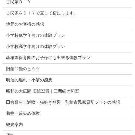
古民家ＤＩＹ
古民家をＤＩＹで直して宿にします。
地元のお客様の感想
小学校低学年向けの体験プラン
小学校高学年向けの体験プラン
幼稚園保育園のお子様にも出来る体験プラン
旧館22畳のヒミツ
明治の離れ・小濱の感想
昭和の大広間 旧館22畳｜三間続き和室
田舎暮らし満喫・猫好き歓迎！別館古民家貸切プランの感想
着物一反染め体験
観光案内