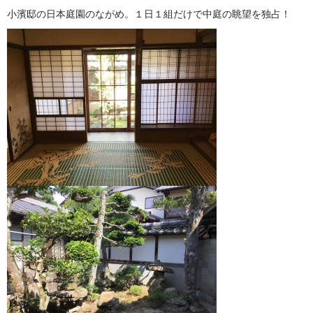
小濱邸の日本庭園のながめ。１日１組だけで中庭の眺望を独占！