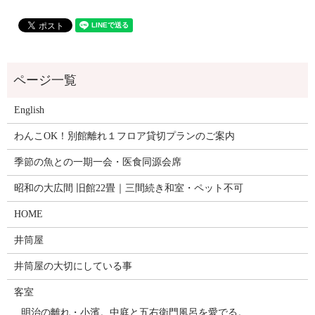
English
わんこOK！別館離れ１フロア貸切プランのご案内
季節の魚との一期一会・医食同源会席
昭和の大広間 旧館22畳｜三間続き和室・ペット不可
HOME
井筒屋
井筒屋の大切にしている事
客室
明治の離れ・小濱。中庭と五右衛門風呂を愛でる。