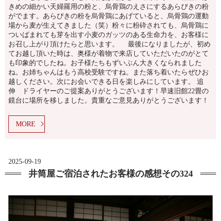
きめの細かい天婦羅用の粉と、烏骨鶏のえさにするあらびきの粉
がでます。あらびきの粉を烏骨鶏にあげていると、烏骨鶏の運動
場から麦が生えてきました（笑）粉々に粉砕されても、烏骨鶏に
ついばまれても芽を出す小麦のガッツのある生命力を、お客様に
お召し上がり頂けたらと思います。 最後になりましたが、初め
てお越し頂いた時は、奥様が着物で来店していただいたのがとて
も印象的でしたね。お子様たちもずいぶん大きくなられました
ね。お姉ちゃんはもう高校受験ですね。また落ち着いたらぜひお
越しください。次にお会いできる日を楽しみにしています。 追
伸 ドライヤーのご提案ありがとうございます！早速旧館22畳の
鏡台に場所を移しました。貴重なご意見ありがとうございます！
MORE
2025-09-19
井筒屋ご宿泊されたお客様の感想その324