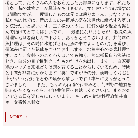
場として、たくさんの人をお迎えしたお部屋になります。私たち
自身、昔の建物にしか興味がありません（笑）古いものは壊すの
は簡単ですが、一度壊したものは元には戻りません。少なくとも
私たちの代では、昔のままの井筒屋の姿を次世代に継承する努力
を続けたいと思います。王子様のように、旧館の趣や歴史も楽し
んで頂けてとても嬉しいです。 最後になりましたが、板長の魚
料理や地酒を楽しんで下さり、ありがとうございます。井筒屋の
魚料理は、その時に水揚げされた魚の中でよいものだけを選び、
個体差に応じた熟成をさせてお出しする、地魚中心の会席料理で
す。また、食材へのこだわりはとても強く、魚は板長自ら漁港に
赴き、自分の目で目利きしたものだけをお出ししますし、自家養
鶏のマッチョ京地どりは鶏を育てることからしているため、時間
と手間が非常にかかります（笑）ですがその分、美味しくお召し
上がりいただけると心の底から嬉しいです！本当にありがとうご
ざいました！ また、ちりめん街道の街並みと、与謝野の地酒を
味わいたくなったら、ぜひ井筒屋へお越しくださいね。またお会
いできる日を楽しみにしています。 ちりめん街道料理旅館井筒
屋 女将鈴木和女
MORE