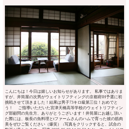
こんにちは！今日は嬉しいお知らせがあります。 私事ではありま
すが、井筒屋の次男がウェイトリフティングの京都府IH予選に初
挑戦させて頂きました！結果は男子73キロ級第三位！おめでと
う！ ご指導いただいた宮津天橋高等学校のウェイトリフティン
グ部顧問の先生方、ありがとうございます！井筒屋にお越し頂い
た際には、板長の魚料理とtファームさんのハムで育った彼の筋肉
美をぜひご覧ください（爆笑） ↓写真をクリックすると、試合の