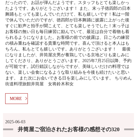
だったので、お話が弾んだようです。スタッフもとても楽しかっ
たようです。ありがとうございます！ また、末っ子徳四郎の日本
舞踊もとっても楽しんでいただけて、私も嬉しいです！私は一階
で休んでいただのですが、徳四郎が日本舞踊に披露に上がった後
すぐに歓声と拍手が聞こえて、とても楽しそうでした！末っ子は
お客様の無い日も毎日練習に励んでいて、最近は自分で着物も着
られるようになりました。お客様の前での披露は、日ごろの練習
の積み重ねを確認する貴重な時間です。喜んで頂けると本人はも
ちろん、私もとても嬉しいです。ありがとうございます！ 最後
になりましたが、井筒屋次男が養鶏している京地どりも楽しみに
してくださり、ありがとうございます。2025年7月25日以降、予約
が可能です。試行錯誤しながらですが、美味しいだけの料理では
ない、楽しい会食になるような取り組みを今後も続けたいと思い
ます。 また次にお会いできる日を楽しみにしています。 ちりめん
街道料理旅館井筒屋 女将鈴木和女
MORE
2025-06-03
井筒屋ご宿泊されたお客様の感想その320