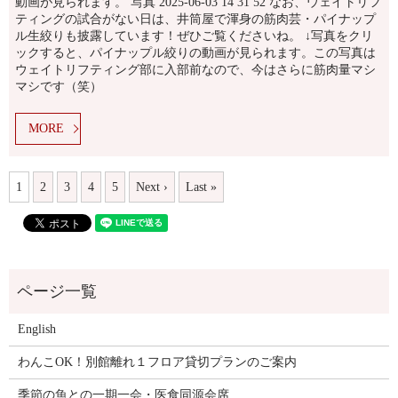
動画が見られます。 写真 2025-06-03 14 31 52 なお、ウェイトリフ
ティングの試合がない日は、井筒屋で渾身の筋肉芸・パイナップ
ル生絞りも披露しています！ぜひご覧くださいね。 ↓写真をクリ
ックすると、パイナップル絞りの動画が見られます。この写真は
ウェイトリフティング部に入部前なので、今はさらに筋肉量マシ
マシです（笑）
MORE
1
2
3
4
5
Next ›
Last »
English
わんこOK！別館離れ１フロア貸切プランのご案内
季節の魚との一期一会・医食同源会席