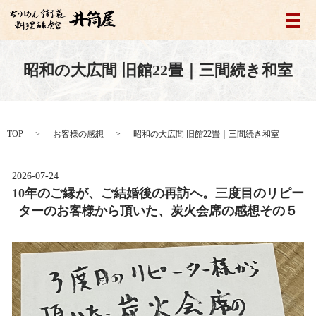
メ
昭和の大広間 旧館22畳｜三間続き和室
TOP
お客様の感想
昭和の大広間 旧館22畳｜三間続き和室
2026-07-24
10年のご縁が、ご結婚後の再訪へ。三度目のリピー
ターのお客様から頂いた、炭火会席の感想その５