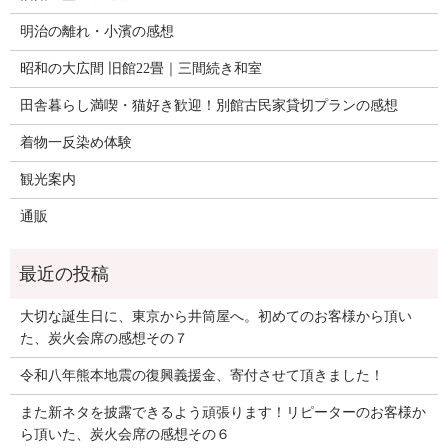
明治の離れ・小濱の感想
昭和の大広間 旧館22畳｜三間続き和室
田舎暮らし満喫・猫好き歓迎！別館古民家貸切プランの感想
着物一反染め体験
観光案内
通販
大切な誕生日に、東京から井筒屋へ。初めてのお客様から頂い
た、炭火会席の感想その７
令和八年熊本地震の復興義援金、寄付させて頂きました！
また新ネタを披露できるよう頑張ります！リピーターのお客様か
ら頂いた、炭火会席の感想その６