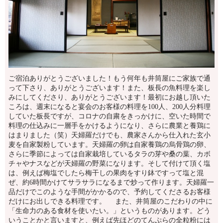
ご宿泊ありがとうございました！もう何年も井筒屋にご家族で通
って下さり、ありがとうございます！また、板長の魚料理を楽し
みにしてくださり、ありがとうございます！最初にお越し頂いた
ころは、週末になると宴会のお客様の料理を100人、200人分料理
していた板長ですが、コロナの自粛をきっかけに、空いた時間で
料理の仕込みに一層手をかけるようになり、さらに農業と養鶏に
はまりました（笑）天婦羅だけでも、農家さんから仕入れた玄小
麦を自家製粉しています。天婦羅の卵は自家養鶏の烏骨鶏の卵、
さらに季節によっては自家栽培しているタラの芽や桑の葉、カボ
チャやナスなどが天婦羅の野菜になります。そして付けて頂く塩
は、例えば梅塩でしたら梅干しの果肉をすり鉢ですって塩と混
ぜ、約6時間かけてサラサラになるまで炒って作ります。天婦羅一
品だけでこのような手間がかかるので、予約してくださるお客様
だけにお出しできる料理です。 また、井筒屋のこだわりの中に
「生命力のある食材を使いたい。」というものがあります。どう
いうことかと言いますと、例えば先ほどのてんぷらの全粒粉には