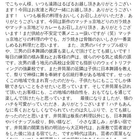
でこちゃん様、いつも遠路はるばるお越し頂きありがとうござい
ます！今回はお友達と再び一緒にお越し頂き、ありがとうござい
ます！ いつも板長の料理をおいしくお召し上がりいただき、あ
りがとうございます。今回は新作のマッチョ京地どりのガラ焼き
やマッチョ京地どりカレーもお召し上がり頂き、ありがとうござ
います！まだ供給が不安定で裏メニュー扱いですが（笑）マッチ
ョ京地どりの料理の中でも、ガラ焼きは骨髄のおいしさが一番楽
しめるお料理だと思います。 また、次男のパイナップル絞り
や、三男の日本舞踊の披露も楽しんで頂けてとても嬉しいです！
毎日の練習の積み重ねとお客様の声は、彼らのやる気と成長の源
です。次男の通う地元の高校は全国でも指折りのウェイトリフテ
ィングの強豪校です。また井筒屋の近隣は子供に日本舞踊を教え
て、祭りで神様に舞を奉納する伝統行事がある地域です。せっか
くこの地域で生まれ育ったのだから、子供たちにもここでしか体
験できないことをさせたいと思っています。そして井筒屋を訪れ
て頂いたお客様にも、この地域の独自性を、おもてなしを通じて
楽しんで頂けたらと思っています。 最後になりましたが、猫の
ハチを可愛がっていただき、ありがとうございます！ハチもあん
なに長くおとなしくなでられていたのは久しぶりで、とても嬉し
かったのだと思います。井筒屋は板長の料理以外にも、日本舞踊
やパイナップル絞り、飼い猫など、「小さな楽しみ」が多い宿で
す。井筒屋の開業当初の明治から大正時代は、お座敷で芸者遊び
をした後に泊まる宿でした。ですが時代は流れ、芸者の置屋もな