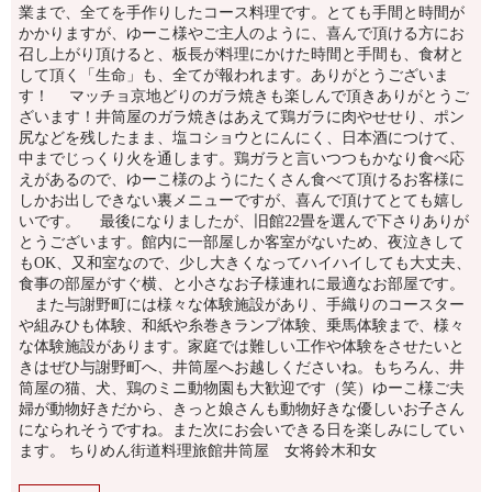
業まで、全てを手作りしたコース料理です。とても手間と時間が
かかりますが、ゆーこ様やご主人のように、喜んで頂ける方にお
召し上がり頂けると、板長が料理にかけた時間と手間も、食材と
して頂く「生命」も、全てが報われます。ありがとうございま
す！ マッチョ京地どりのガラ焼きも楽しんで頂きありがとうご
ざいます！井筒屋のガラ焼きはあえて鶏ガラに肉やせせり、ポン
尻などを残したまま、塩コショウとにんにく、日本酒につけて、
中までじっくり火を通します。鶏ガラと言いつつもかなり食べ応
えがあるので、ゆーこ様のようにたくさん食べて頂けるお客様に
しかお出しできない裏メニューですが、喜んで頂けてとても嬉し
いです。 最後になりましたが、旧館22畳を選んで下さりありが
とうございます。館内に一部屋しか客室がないため、夜泣きして
もOK、又和室なので、少し大きくなってハイハイしても大丈夫、
食事の部屋がすぐ横、と小さなお子様連れに最適なお部屋です。
また与謝野町には様々な体験施設があり、手織りのコースター
や組みひも体験、和紙や糸巻きランプ体験、乗馬体験まで、様々
な体験施設があります。家庭では難しい工作や体験をさせたいと
きはぜひ与謝野町へ、井筒屋へお越しくださいね。もちろん、井
筒屋の猫、犬、鶏のミニ動物園も大歓迎です（笑）ゆーこ様ご夫
婦が動物好きだから、きっと娘さんも動物好きな優しいお子さん
になられそうですね。また次にお会いできる日を楽しみにしてい
ます。 ちりめん街道料理旅館井筒屋 女将鈴木和女