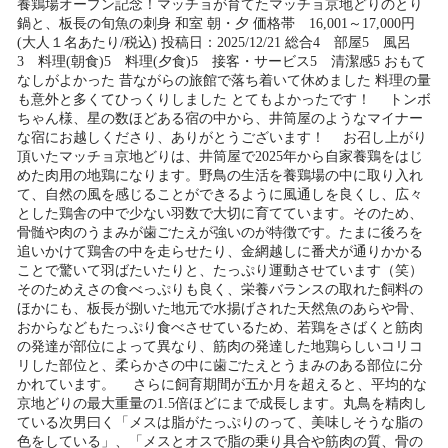
養鶏場オープン記念！マッチョが育てたマッチョ京地どりのとり
鍋と、板長の旬魚の刺身 和室 朝・夕 価格帯 16,001～17,000円
(大人１名あたり/税込) 投稿日：2025/12/21 総合4 部屋5 風呂
3 料理(朝食)5 料理(夕食)5 接客・サービス5 清潔感5 おもて
なしがよかった 昔ながらの旅館で落ち着いて休めました 料理の量
も意外と多くてひっくりしました とてもよかったです！ トンボ
ちゃん様、星の数ほどある宿の中から、井筒屋のようなマイナー
な宿にお越しくださり、ありがとうございます！ お召し上がり
頂いたマッチョ京地どりは、井筒屋で2025年から自家養鶏をはじ
めた肉用の地鶏になります。野鳥の生活を養鶏場の中に取り入れ
て、自然の風を感じることができるように風通しを良くし、広々
とした鶏舎の中で少ない羽数で大切に育てています。そのため、
骨髄や肉のうまみが歯ごたえが強いのが特徴です。たまに後ろを
追いかけて鶏舎の中を走らせたり、金網越しに番犬が通りかかる
ことで驚いて羽ばたいたりと、たっぷり運動させています（笑）
そのためえさの食べっぷりも良く、栄養バランスの取れた飼料の
ほかにも、板長が捌いた地元で水揚げされた天然魚のあらや骨、
おからなどもたっぷり食べさせているため、若鶏をさばくと筋肉
の発達が部位によって異なり、筋肉の発達した地鶏らしいコリコ
リした部位と、柔らかさの中に歯ごたえとうまみのある部位に分
かれています。 さらに飼育期間が五か月を超えると、平均的な
京地どりの最大重量の1.5倍ほどにまで成長します。丸鳥を精肉し
ている次男曰く「メスは脂がたっぷりのって、美味しそうな脂の
色をしている」、「メスとオスで脂の乗り具合や筋肉の質、骨の