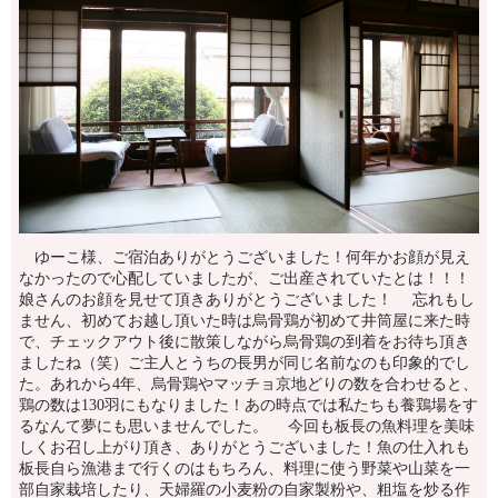
ゆーこ様、ご宿泊ありがとうございました！何年かお顔が見え
なかったので心配していましたが、ご出産されていたとは！！！
娘さんのお顔を見せて頂きありがとうございました！ 忘れもし
ません、初めてお越し頂いた時は烏骨鶏が初めて井筒屋に来た時
で、チェックアウト後に散策しながら烏骨鶏の到着をお待ち頂き
ましたね（笑）ご主人とうちの長男が同じ名前なのも印象的でし
た。あれから4年、烏骨鶏やマッチョ京地どりの数を合わせると、
鶏の数は130羽にもなりました！あの時点では私たちも養鶏場をす
るなんて夢にも思いませんでした。 今回も板長の魚料理を美味
しくお召し上がり頂き、ありがとうございました！魚の仕入れも
板長自ら漁港まで行くのはもちろん、料理に使う野菜や山菜を一
部自家栽培したり、天婦羅の小麦粉の自家製粉や、粗塩を炒る作