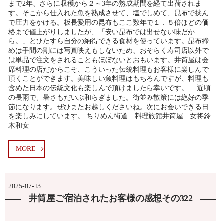
まで2年、さらに収穫から２～3年の熟成期間を経て出荷されま
す。そこから仕入れた魚を熟成させて、塩でしめて、昆布で挟ん
で圧力をかける。板長愛用の昆布もここ数年で１．５倍ほどの価
格まで値上がりしましたが、「安い昆布では出せない味だか
ら。」とひたすら自分の納得できる食材を使っています。昆布締
めは手間の割には写真映えもしないため、おそらく寿司店以外で
は単品で注文をされることもほぼないとおもいます。井筒屋は会
席料理の店だからこそ、こういった伝統料理もお客様に楽しんで
頂くことができます。美味しい魚料理はもちろんですが、料理も
含めた日本の伝統文化も楽しんで頂けましたら幸いです。 近頃
の長雨で、暑さもだいぶ和らぎました。街並み散策には絶好の季
節になります。ぜひまたお越しくださいね。次にお会いできる日
を楽しみにしています。 ちりめん街道 料理旅館井筒屋 女将鈴
木和女
MORE
2025-07-13
井筒屋ご宿泊されたお客様の感想その322