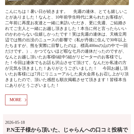
こんにちは！暑い日が続きます。 先週の連休、とても嬉しいこ
とがありました！なんと、10年前学生時代に来られたお客様が、
二年前に再度お友達と一緒に来訪いただき、更に先週、ご結婚さ
れてご主人と一緒にお越し頂きました！本当に何と言ったらいい
のかわからない位嬉しかったです！実は先週の連休は、天橋立周
辺では熊の出没のニュースの影響で（私が丹後に住んで30年以上
たちますが、熊を実際に目撃したのは、標高400mの山の中で一回
だけです。）、かつてないほど暇な七月の連休だったのですが、
なんとお越し頂いたお客様6組中5組がリピーターのお客様でし
た！今回は連休でもお話も沢山させて頂けて、なんだか私達の方
が元気を頂きました！ありがとうございました！ 今回お越し頂
いたお客様には7月にリニューアルした炭火会席もお召し上がり頂
きましたので、頂いた感想も順次掲載させて頂きます！皆様本当
にありがとうございました！
MORE
2026-05-18
P.N王子様から頂いた、じゃらんへの口コミ投稿で