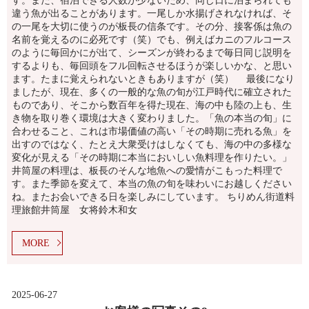
す。また、宿泊できる人数が少ないため、同じ日に泊まられても
違う魚が出ることがあります。一尾しか水揚げされなければ、そ
の一尾を大切に使うのが板長の信条です。その分、接客係は魚の
名前を覚えるのに必死です（笑）でも、例えばカニのフルコース
のように毎回かにが出て、シーズンが終わるまで毎日同じ説明を
するよりも、毎回頭をフル回転させるほうが楽しいかな、と思い
ます。たまに覚えられないときもありますが（笑） 最後になり
ましたが、現在、多くの一般的な魚の旬が江戸時代に確立された
ものであり、そこから数百年を得た現在、海の中も陸の上も、生
き物を取り巻く環境は大きく変わりました。「魚の本当の旬」に
合わせること、これは市場価値の高い「その時期に売れる魚」を
出すのではなく、たとえ大衆受けはしなくても、海の中の多様な
変化が見える「その時期に本当においしい魚料理を作りたい。」
井筒屋の料理は、板長のそんな地魚への愛情がこもった料理で
す。また季節を変えて、本当の魚の旬を味わいにお越しください
ね。またお会いできる日を楽しみにしています。 ちりめん街道料
理旅館井筒屋 女将鈴木和女
MORE
2025-06-27