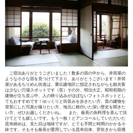
ご宿泊ありがとうございました！数多の宿の中から、井筒屋の
ような小さな宿を見つけて下さり、ありがとうございます！井筒
屋があるちりめん街道は、重伝建地区に指定されながらも観光客
は少ない穴場スポットです（笑）その分、明治大正、昭和初期の
建物が立ち並ぶ中、人の映り込みがほぼないフォトスポットとし
てもおすすめです！ゆっくりと街並みを歩きたい方、昔の建物を
背景にした写真が撮りたい方、地元に根付いた深い歴史を聞きた
い方、ぜひお越しくださいね。 また、板長の魚料理を喜んで頂
けてとても嬉しいです。もう一枚！とアンコールしていただいた
昆布締めは、見た目は地味ですが、とても手間と時間のかかる小
鉢です。そもそも板長が愛用している昆布自体、芽吹きから収穫