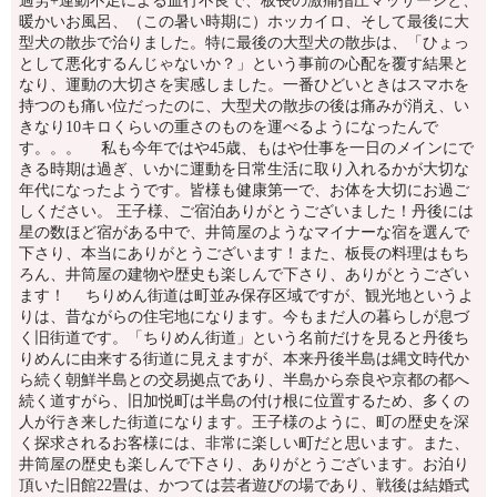
過労+運動不足による血行不良で、板長の激痛指圧マッサージと、
暖かいお風呂、（この暑い時期に）ホッカイロ、そして最後に大
型犬の散歩で治りました。特に最後の大型犬の散歩は、「ひょっ
として悪化するんじゃないか？」という事前の心配を覆す結果と
なり、運動の大切さを実感しました。一番ひどいときはスマホを
持つのも痛い位だったのに、大型犬の散歩の後は痛みが消え、い
きなり10キロくらいの重さのものを運べるようになったんで
す。。。 私も今年ではや45歳、もはや仕事を一日のメインにで
きる時期は過ぎ、いかに運動を日常生活に取り入れるかが大切な
年代になったようです。皆様も健康第一で、お体を大切にお過ご
しください。 王子様、ご宿泊ありがとうございました！丹後には
星の数ほど宿がある中で、井筒屋のようなマイナーな宿を選んで
下さり、本当にありがとうございます！また、板長の料理はもち
ろん、井筒屋の建物や歴史も楽しんで下さり、ありがとうござい
ます！ ちりめん街道は町並み保存区域ですが、観光地というよ
りは、昔ながらの住宅地になります。今もまだ人の暮らしが息づ
く旧街道です。「ちりめん街道」という名前だけを見ると丹後ち
りめんに由来する街道に見えますが、本来丹後半島は縄文時代か
ら続く朝鮮半島との交易拠点であり、半島から奈良や京都の都へ
続く道すがら、旧加悦町は半島の付け根に位置するため、多くの
人が行き来した街道になります。王子様のように、町の歴史を深
く探求されるお客様には、非常に楽しい町だと思います。また、
井筒屋の歴史も楽しんで下さり、ありがとうございます。お泊り
頂いた旧館22畳は、かつては芸者遊びの場であり、戦後は結婚式