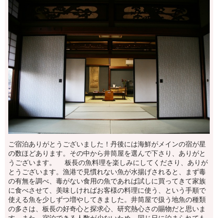
ご宿泊ありがとうございました！丹後には海鮮がメインの宿が星
の数ほどあります。その中から井筒屋を選んで下さり、ありがと
うございます。 板長の魚料理を楽しみにしてくださり、ありが
とうございます。漁港で見慣れない魚が水揚げされると、まず毒
の有無を調べ、毒がない食用の魚であれば試しに買ってきて家族
に食べさせて、美味しければお客様の料理に使う、という手順で
使える魚を少しずつ増やしてきました。井筒屋で扱う地魚の種類
の多さは、板長の好奇心と探求心、研究熱心さの賜物だと思いま