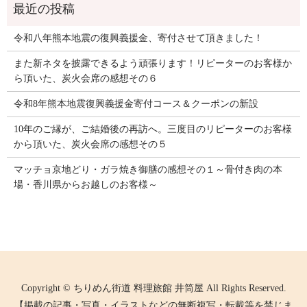
令和八年熊本地震の復興義援金、寄付させて頂きました！
また新ネタを披露できるよう頑張ります！リピーターのお客様か
ら頂いた、炭火会席の感想その６
令和8年熊本地震復興義援金寄付コース＆クーポンの新設
10年のご縁が、ご結婚後の再訪へ。三度目のリピーターのお客様
から頂いた、炭火会席の感想その５
マッチョ京地どり・ガラ焼き御膳の感想その１～骨付き肉の本
場・香川県からお越しのお客様～
Copyright © ちりめん街道 料理旅館 井筒屋 All Rights Reserved.
【掲載の記事・写真・イラストなどの無断複写・転載等を禁じま