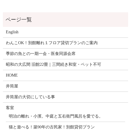
English
わんこOK！別館離れ１フロア貸切プランのご案内
季節の魚との一期一会・医食同源会席
昭和の大広間 旧館22畳｜三間続き和室・ペット不可
HOME
井筒屋
井筒屋の大切にしている事
客室
明治の離れ・小濱。中庭と五右衛門風呂を愛でる。
猫と遊べる！築90年の古民家！別館貸切プラン