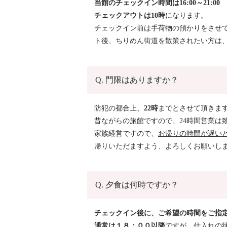
当館のチェックイン時間は16:00～21:00
チェックアウトは10時
になります。
チェックイン前は手荷物の預かりをさせ
ト後、ちりめん街道を散策されたい方は
Q. 門限はありますか？
防犯の都合上、
22時
までとさせて頂きま
昔ながらの旅館ですので、24時間営業は
家族経営ですので、
お帰りの時間が遅い
帰りいただますよう、よろしくお願いし
Q. 夕食は何時ですか？
チェックイン後に、ご希望の時間をご指
通常は１８：００以降
ですが、仕入れの