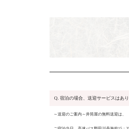
Q. 宿泊の場合、送迎サービスはあ
～送迎のご案内～井筒屋の無料送迎は、
ご宿泊当日 高速バス野田川丹海前15：35→与