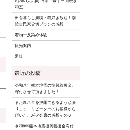
昭和の大広間 旧館22畳｜三間続き
和室
田舎暮らし満喫・猫好き歓迎！別
館古民家貸切プランの感想
着物一反染め体験
観光案内
通販
令和八年熊本地震の復興義援金、
寄付させて頂きました！
また新ネタを披露できるよう頑張
ります！リピーターのお客様から
頂いた、炭火会席の感想その６
令和8年熊本地震復興義援金寄付