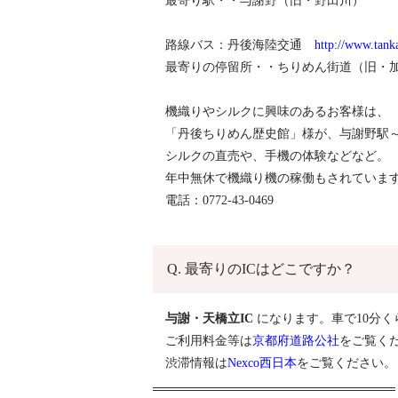
最寄り駅・・与謝野（旧・野田川）
路線バス：丹後海陸交通
http://www.tanka
最寄りの停留所・・ちりめん街道（旧・
機織りやシルクに興味のあるお客様は、
「丹後ちりめん歴史館」様が、与謝野駅
シルクの直売や、手機の体験などなど。
年中無休で機織り機の稼働もされていま
電話：0772-43-0469
Q. 最寄りのICはどこですか？
与謝・天橋立IC
になります。車で10分く
ご利用料金等は
京都府道路公社
をご覧く
渋滞情報は
Nexco西日本
をご覧ください。