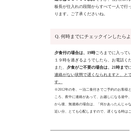
板長が仕入れの段階からすべて一人で行
ります。ご了承くださいね。
Q. 何時までにチェックインしたら
夕食付の場合は、19時
ごろまでに入って
１９時を過ぎるようでしたら、お電話く
また、
夕食がご不要の場合は、21時まで
連絡がない状態で遅くなられますと、と
す。
※2012年の冬、一泊二食付きでご予約のお客
ころ、夜中に連絡があって、お越しになる途中
から後、無連絡の場合は、「何かあったんじゃ
近い分、とても心配しますので、遅くなる時は