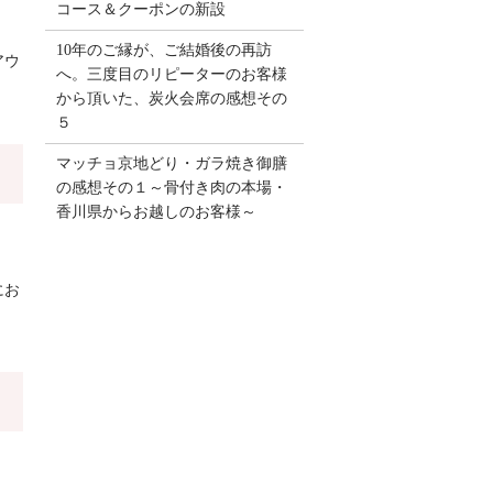
コース＆クーポンの新設
10年のご縁が、ご結婚後の再訪
アウ
へ。三度目のリピーターのお客様
から頂いた、炭火会席の感想その
５
マッチョ京地どり・ガラ焼き御膳
の感想その１～骨付き肉の本場・
香川県からお越しのお客様～
にお