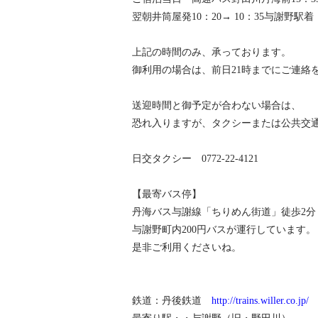
翌朝井筒屋発10：20→ 10：35与謝野駅着
上記の時間のみ、承っております。
御利用の場合は、前日21時までにご連絡
送迎時間と御予定が合わない場合は、
恐れ入りますが、タクシーまたは公共交
日交タクシー 0772-22-4121
【最寄バス停】
丹海バス与謝線「ちりめん街道」徒歩2分
与謝野町内200円バスが運行しています。
是非ご利用くださいね。
鉄道：丹後鉄道
http://trains.willer.co.jp/