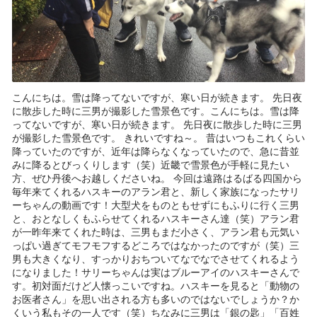
こんにちは。雪は降ってないですが、寒い日が続きます。 先日夜
に散歩した時に三男が撮影した雪景色です。こんにちは。雪は降
ってないですが、寒い日が続きます。 先日夜に散歩した時に三男
が撮影した雪景色です。 きれいですね～。 昔はいつもこれくらい
降っていたのですが、近年は降らなくなっていたので、急に昔並
みに降るとびっくりします（笑）近畿で雪景色が手軽に見たい
方、ぜひ丹後へお越しくださいね。 今回は遠路はるばる四国から
毎年来てくれるハスキーのアラン君と、新しく家族になったサリ
ーちゃんの動画です！大型犬をものともせずにもふりに行く三男
と、おとなしくもふらせてくれるハスキーさん達（笑）アラン君
が一昨年来てくれた時は、三男もまだ小さく、アラン君も元気い
っぱい過ぎてモフモフするどころではなかったのですが（笑）三
男も大きくなり、すっかりおちついてなでなでさせてくれるよう
になりました！サリーちゃんは実はブルーアイのハスキーさんで
す。初対面だけど人懐っこいですね。ハスキーを見ると「動物の
お医者さん」を思い出される方も多いのではないでしょうか？か
くいう私もその一人です（笑）ちなみに三男は「銀の匙」「百姓