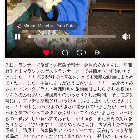
先日、ランナーで旅好きの気象予報士・栗原めぐみさんに、与謝
野町登山マラソンのゲストランナーとして井筒屋へご宿泊いただ
きました！！！ 与謝野町での滞在を、とても素敵な動画にまとめ
てくだいました！本当にありがとうございます！！！ 栗原めぐみ
さんのインスタグラム・与謝野町の旅動画はこちらです 看板猫や
ヤギとのふれあい、与謝野町のゆったりとした時間。 そして夕食
時には、マッチョ京地どり ガラ焼きもお召し上がりいただきまし
た！！！ 最初はガラ焼きの大きさに驚かれていましたが、一口食
べると夢中になって豪快にかぶりついてくださいました！ガラ焼
きの一番おいしい食べ方でお召し上がり頂き、また最高の笑顔を
ありがとうございます！ 栗原めぐみさんは、大阪府出身の気象
予報士、防災士、気象防災アドバイザーです。現在はNHK京都放
送局の「京いちにち」などに出演されていて、登山やトレイルラ