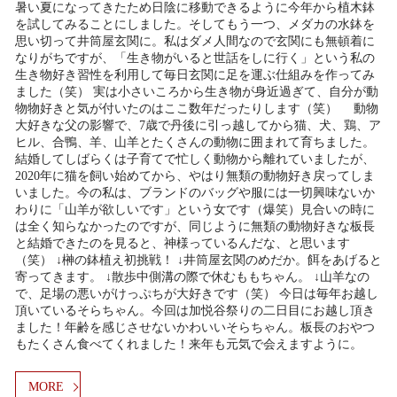
暑い夏になってきたため日陰に移動できるように今年から植木鉢
を試してみることにしました。そしてもう一つ、メダカの水鉢を
思い切って井筒屋玄関に。私はダメ人間なので玄関にも無頓着に
なりがちですが、「生き物がいると世話をしに行く」という私の
生き物好き習性を利用して毎日玄関に足を運ぶ仕組みを作ってみ
ました（笑） 実は小さいころから生き物が身近過ぎて、自分が動
物物好きと気が付いたのはここ数年だったりします（笑） 動物
大好きな父の影響で、7歳で丹後に引っ越してから猫、犬、鶏、ア
ヒル、合鴨、羊、山羊とたくさんの動物に囲まれて育ちました。
結婚してしばらくは子育てで忙しく動物から離れていましたが、
2020年に猫を飼い始めてから、やはり無類の動物好き戻ってしま
いました。今の私は、ブランドのバッグや服には一切興味ないか
わりに「山羊が欲しいです」という女です（爆笑）見合いの時に
は全く知らなかったのですが、同じように無類の動物好きな板長
と結婚できたのを見ると、神様っているんだな、と思います
（笑） ↓榊の鉢植え初挑戦！ ↓井筒屋玄関のめだか。餌をあげると
寄ってきます。 ↓散歩中側溝の際で休むももちゃん。 ↓山羊なの
で、足場の悪いがけっぷちが大好きです（笑） 今日は毎年お越し
頂いているそらちゃん。今回は加悦谷祭りの二日目にお越し頂き
ました！年齢を感じさせないかわいいそらちゃん。板長のおやつ
もたくさん食べてくれました！来年も元気で会えますように。
MORE