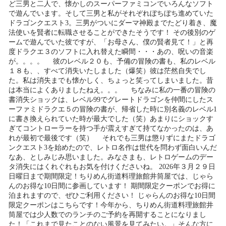
ど三男と二人で、懐かしのスーパーファミコンでいろんなソフト
で遊んでいます。そして三男と私がそれぞれぼちぼち進めていた
ドラゴンクエスト3。三男がついにダーマ神殿までたどり着き、魔
法使いを賢者に転職させることができたそうです！ その後別のゲ
ームで遊んでいた彼ですが、「お母さん、僕の賢者見て！」と再
度ドラクエ３のソフトに入れ替えた瞬間・・・あの、呪いの音楽
が。。。。 彼のレベル２０も、予備の冒険の書も、私のレベル
１８も、、すべて消失いたしました（爆笑）彼は茫然自失でし
た。私は消失までも懐かしく、ちょっと笑ってしまいました。昔
は本当によくありましたねえ。。。 ちなみに私の一番の冒険の
書消失ショックは、レベル99でグレートドラゴンを仲間にしたス
ーファミドラクエ５の冒険の書が、帰省した時に別名義のレベル1
に書き換えられていた時が最大でした（笑）あまりにショックす
ぎてコントローラーを持つ手が震えすぎて持てなかったのは、あ
れが最初で最後です（笑） それでも三男は懲りずにまたドラゴ
ンクエスト3を始めたので、レトロ名作は世代を問わず面白いんだ
なあ、としみじみ思いました。みなさまも、レトロゲームのデー
タ消失にはくれぐれもお気を付けくださいね。 2026年３月２９日
日曜日まで期間限定！ちりめん街道料理旅館井筒屋では、じゃら
んのお得な10日間に参画しています！ 期間限定クーポンでお得に
泊まれますので、ぜひご利用ください！ じゃらんのお得な10日間
限定クーポンはこちらです！今年から、ちりめん街道料理旅館井
筒屋では少人数でのランチのご予約を再開することになりまし
た！「これまで見たことのない風景を見てみたい。」そんな方に