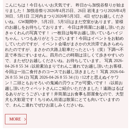
こんにちは！今日もいいお天気です。 昨日から加悦谷祭りが始ま
りました！ 加悦谷祭り2026年4月25日、26日 岩滝まつり2026年4月
30日、5月1日 三河内まつり2026年5月3日、4日 ぜひお越しくださ
いね。 GW期間中、5月2日、5月5日はまだ空室があります。皆様
のお越しをお待ちしております。 今日は井筒屋にお越し頂いたお
きゃくわんの写真です！ ↓一枚目は毎年お越し頂いているハイジ
ちゃん。いつもありがとうございます！今回はイベントをお勧め
していたのですが、イベント会場がまさかの大渋滞であきらめら
れたのですが、まさかの大路上駐車だったという（笑）下調べ不
足で本当にすいません。四月のこの時期は涼しくて歩きやすいの
で、またぜひお越しくださいね。お待ちしています。 写真 2026-
04-26 8 55 34 ↓以前素泊まりでわんこ連れでお越し頂いたお客様、
今回は一泊二食付きのコースでお越し頂きました！ 写真 2026-04-
26 8 55 34 (2) 写真 2026-04-26 8 55 34 (1) ↑12才と思えぬイケワ
ン！二頭ともおそろいの鬼滅の刃ウェアが可愛いです！ ↓以前お
越し頂いたウィペットさんにご紹介いただきました！遠路はるば
るありがとうございます！井筒屋はお食事も部屋食なので、大型
犬も大歓迎です！ちりめん街道は散策にとても向いていますの
で、わんこ連れでぜひお楽しみくださいね。
MORE