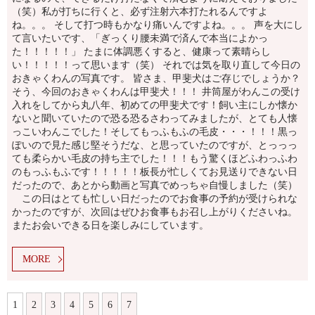
（笑）私が打ちに行くと、必ず注射六本打たれるんですよ
ね。。。 そして打つ時もかなり痛いんですよね。。。 声を大にし
て言いたいです、「ぎっくり腰未満で済んで本当によかっ
た！！！！！」 たまに体調悪くすると、健康って素晴らし
い！！！！！って思います（笑） それでは気を取り直して今日の
おきゃくわんの写真です。 皆さま、甲斐犬はご存じでしょうか？
そう、今回のおきゃくわんは甲斐犬！！！ 井筒屋がわんこの受け
入れをしてから丸八年、初めての甲斐犬です！飼い主にしか懐か
ないと聞いていたので恐る恐るさわってみましたが、とても人懐
っこいわんこでした！そしてもっふもふの毛皮・・・！！！黒っ
ぽいので見た感じ堅そうだな、と思っていたのですが、とっっっ
ても柔らかい毛皮の持ち主でした！！！もう驚くほどふわっふわ
のもっふもふです！！！！！板長が忙しくてお見送りできない日
だったので、あとから動画と写真でめっちゃ自慢しました（笑）
この日はとても忙しい日だったのでお食事の予約が受けられな
かったのですが、次回はぜひお食事もお召し上がりくださいね。
またお会いできる日を楽しみにしています。
MORE
1
2
3
4
5
6
7