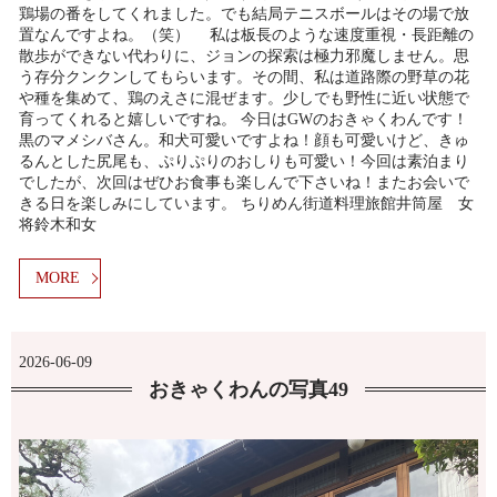
鶏場の番をしてくれました。でも結局テニスボールはその場で放
置なんですよね。（笑） 私は板長のような速度重視・長距離の
散歩ができない代わりに、ジョンの探索は極力邪魔しません。思
う存分クンクンしてもらいます。その間、私は道路際の野草の花
や種を集めて、鶏のえさに混ぜます。少しでも野性に近い状態で
育ってくれると嬉しいですね。 今日はGWのおきゃくわんです！
黒のマメシバさん。和犬可愛いですよね！顔も可愛いけど、きゅ
るんとした尻尾も、ぷりぷりのおしりも可愛い！今回は素泊まり
でしたが、次回はぜひお食事も楽しんで下さいね！またお会いで
きる日を楽しみにしています。 ちりめん街道料理旅館井筒屋 女
将鈴木和女
MORE
2026-06-09
おきゃくわんの写真49