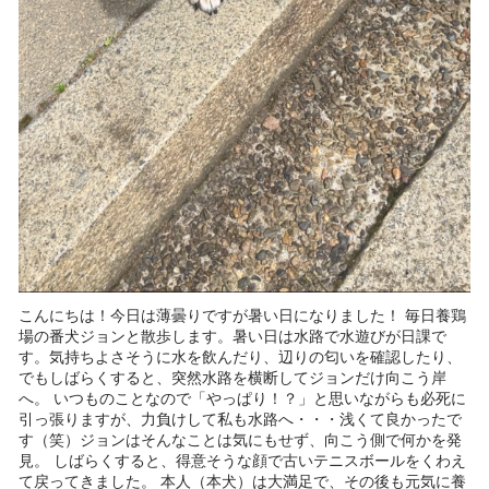
こんにちは！今日は薄曇りですが暑い日になりました！ 毎日養鶏
場の番犬ジョンと散歩します。暑い日は水路で水遊びが日課で
す。気持ちよさそうに水を飲んだり、辺りの匂いを確認したり、
でもしばらくすると、突然水路を横断してジョンだけ向こう岸
へ。 いつものことなので「やっぱり！？」と思いながらも必死に
引っ張りますが、力負けして私も水路へ・・・浅くて良かったで
す（笑）ジョンはそんなことは気にもせず、向こう側で何かを発
見。 しばらくすると、得意そうな顔で古いテニスボールをくわえ
て戻ってきました。 本人（本犬）は大満足で、その後も元気に養