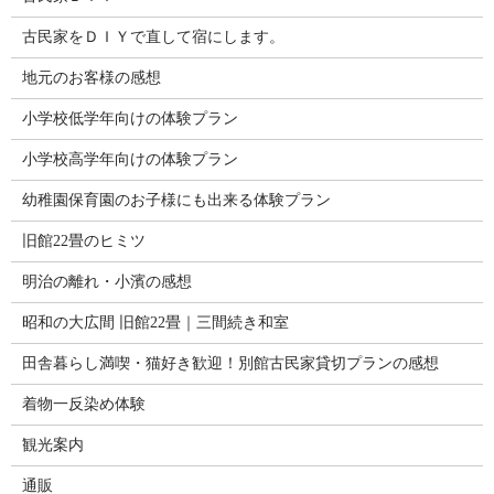
古民家をＤＩＹで直して宿にします。
地元のお客様の感想
小学校低学年向けの体験プラン
小学校高学年向けの体験プラン
幼稚園保育園のお子様にも出来る体験プラン
旧館22畳のヒミツ
明治の離れ・小濱の感想
昭和の大広間 旧館22畳｜三間続き和室
田舎暮らし満喫・猫好き歓迎！別館古民家貸切プランの感想
着物一反染め体験
観光案内
通販