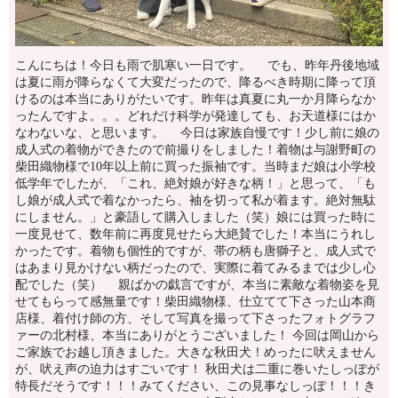
こんにちは！今日も雨で肌寒い一日です。 でも、昨年丹後地域
は夏に雨が降らなくて大変だったので、降るべき時期に降って頂
けるのは本当にありがたいです。昨年は真夏に丸一か月降らなか
ったんですよ。。。どれだけ科学が発達しても、お天道様にはか
なわないな、と思います。 今日は家族自慢です！少し前に娘の
成人式の着物ができたので前撮りをしました！着物は与謝野町の
柴田織物様で10年以上前に買った振袖です。当時まだ娘は小学校
低学年でしたが、「これ、絶対娘が好きな柄！」と思って、「も
し娘が成人式で着なかったら、袖を切って私が着ます。絶対無駄
にしません。」と豪語して購入しました（笑）娘には買った時に
一度見せて、数年前に再度見せたら大絶賛でした！本当にうれし
かったです。着物も個性的ですが、帯の柄も唐獅子と、成人式で
はあまり見かけない柄だったので、実際に着てみるまでは少し心
配でした（笑） 親ばかの戯言ですが、本当に素敵な着物姿を見
せてもらって感無量です！柴田織物様、仕立てて下さった山本商
店様、着付け師の方、そして写真を撮って下さったフォトグラフ
ァーの北村様、本当にありがとうございました！ 今回は岡山から
ご家族でお越し頂きました。大きな秋田犬！めったに吠えません
が、吠え声の迫力はすごいです！ 秋田犬は二重に巻いたしっぽが
特長だそうです！！！みてください、この見事なしっぽ！！！き