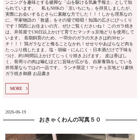
ンニングを趣味とする健脚な「山を駆ける気象予報士」として知
られています。 私もNHKの「京いちにち」を拝見しましたが、
実際にお会いするとさらに素敵な方でした！！！しかも理系なの
に、平家物語の「敦盛」をその場で暗唱！知識の広さにびっくり
です！関西にお住まいの方、ぜひご覧くださいね！ このガラ焼き
は、井筒屋で130日以上かけて育てたマッチョ京地どりを使用して
います。 長期飼育のため、一羽分のガラの大きさは約30セン
チ！！！ 鶏ガラなどと侮ることなかれ！せせりやあばらなど肉を
たっぷり残したまま、塩・胡椒・にんにく・日本酒だけで下味を
つけ、約1時間以上かけてじっくり焼き上げます。 皮は香ばし
く、骨周りの肉は噛むほどに旨味が広がる、自家養鶏をしている
井筒屋ならではの一品です。 ランチ限定！マッチョ京地どり豪快
ガラ焼き御膳 お品書き
MORE
2026-06-19
おきゃくわんの写真５０