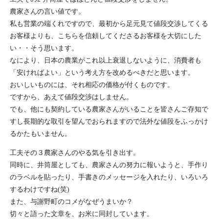
農家さんの言い値です。
私も営業の端くれですので、最初から足元見て値段交渉してくる
お客様よりも、こちらを信頼してくださるお客様を大切にした
い・・そう思います。
なにより、日本の農業がこれ以上衰退しないように、消費者も
「安ければよい」という考え方を改めるべきだと思います。
おいしいものには、それ相応の価格が付くものです。
ですから、あえて値段交渉はしません。
でも、他にも契約している農家さんがいることを皆さんご存知で
すし長期的な取引を望んでおられますので法外な値段をふっかけ
るかたもいません。
工夫その３農家さんのやる気を引き出す。
同時に、井筒屋としても、農家さんの努力に報いようと、手作り
のラベルを貼ったり、手書きのメッセージを入れたり、いろいろ
するわけですね(笑)
また、与謝野町のコメがなぜうまいか？
切々と語った文章を、お米に同封しています。