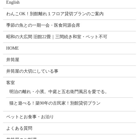
English
わんこOK！別館離れ１フロア貸切プランのご案内
季節の魚との一期一会・医食同源会席
昭和の大広間 旧館22畳｜三間続き和室・ペット不可
HOME
井筒屋
井筒屋の大切にしている事
客室
明治の離れ・小濱。中庭と五右衛門風呂を愛でる。
猫と遊べる！築90年の古民家！別館貸切プラン
ペットとお食事・お泊り
よくある質問