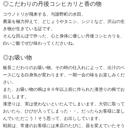
◎こだわりの丹後コシヒカリと香の物
コウノトリが飛来する、与謝野町の水田。
農薬を極力抑えて、どじょうやタニシ、シジミなど、沢山の生
き物が生きている証です。
そんな田んぼで作った、心と身体に優しい丹後コシヒカリを、
白いご飯でぜひ味わってくださいね。
◎お吸い物
板長こだわりのお吸い物。その時の仕入れによって、出汁のベ
ースになる白身魚が変わります。一期一会の味をお楽しみくだ
さい。
また、お吸い物の椀は８０年以上前に作られた漆塗りの椀でお
出しします。
漆塗りは、実は使わないといたんでしまいます。大切に取って
おいたら、ひびが入ってしまった・・。だったらお客様に楽し
んでいただこう！そう思って、お出ししています。
戦前は、常連のお客様には来店のたびに、器を変えていたそう