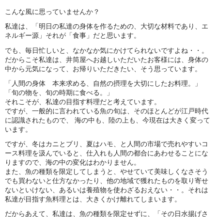
こんな風に思っていませんか？
私達は、「明日の私達の身体を作るための、大切な材料であり、エ
ネルギー源」それが「食事」だと思います。
でも、毎日忙しいと、なかなか気にかけてられないですよね・・。
だからこそ私達は、井筒屋へお越しいただいたお客様には、身体の
中から元気になって、お帰りいただきたい、そう思っています。
「人間の身体 本来求める、自然の摂理を大切にしたお料理。」
「旬の物を、旬の時期に食べる。」
それこそが、私達の目指す料理だと考えています。
ですが、一般的に言われている魚の旬は、そのほとんどが江戸時代
に認識されたもので、
海の中も、陸の上も、今現在は大きく変って
います。
ですが、冬はカニとブリ、夏はハモ、と人間の市場で売れやすいコ
ース料理を汲んでいると、仕入れも人間の都合にあわせることにな
りますので、海の中の変化はわかりません。
また、魚の種類を限定してしまうと、やせていて美味しくなさそう
でも買わないと仕方なかったり、他の地域で獲れたものを取り寄せ
ないといけない、あるいは養殖物を使わざるおえない・・。それは
私達が目指す魚料理とは、大きくかけ離れてしまいます。
だからあえて、私達は、魚の種類を限定せずに、「その日水揚げさ