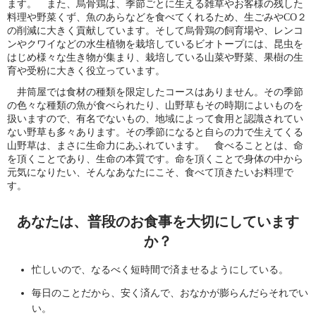
ます。 また、烏骨鶏は、季節ごとに生える雑草やお客様の残した
料理や野菜くず、魚のあらなどを食べてくれるため、生ごみやCO２
の削減に大きく貢献しています。そして烏骨鶏の飼育場や、レンコ
ンやクワイなどの水生植物を栽培しているビオトープには、昆虫を
はじめ様々な生き物が集まり、栽培している山菜や野菜、果樹の生
育や受粉に大きく役立っています。
井筒屋では食材の種類を限定したコースはありません。その季節
の色々な種類の魚が食べられたり、山野草もその時期によいものを
扱いますので、有名でないもの、地域によって食用と認識されてい
ない野草も多々あります。その季節になると自らの力で生えてくる
山野草は、まさに生命力にあふれています。
食べることとは、命
を頂くことであり、生命の本質です。命を頂くことで身体の中から
元気になりたい、そんなあなたにこそ、食べて頂きたいお料理で
す。
あなたは、普段のお食事を大切にしています
か？
忙しいので、なるべく短時間で済ませるようにしている。
毎日のことだから、安く済んで、おなかが膨らんだらそれでい
い。