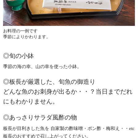
お料理の一例です
季節によりかわります。
◎旬の小鉢
季節の海の幸、山の幸を使った小鉢。
◎板長が厳選した、旬魚の御造り
どんな魚のお刺身が出るか・・？当日までだれ
にもわかりません。
◎あっさりサラダ風酢の物
板長が目利きした魚を
自家製の酢味噌・ポン酢・梅和え・・etc
板長のおすすめで召し上がってください。