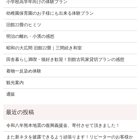
小学校高学年向けの体験プラン
幼稚園保育園のお子様にも出来る体験プラン
旧館22畳のヒミツ
明治の離れ・小濱の感想
昭和の大広間 旧館22畳｜三間続き和室
田舎暮らし満喫・猫好き歓迎！別館古民家貸切プランの感想
着物一反染め体験
観光案内
通販
令和八年熊本地震の復興義援金、寄付させて頂きました！
また新ネタを披露できるよう頑張ります！リピーターのお客様か