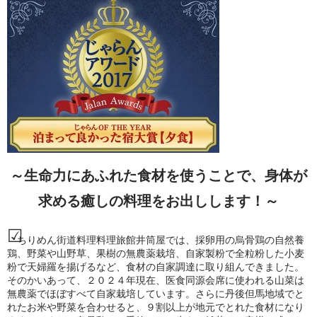
～生命力にあふれた食材を使うことで、
身体が
求める癒しの料理をお出しします！～
ちりめん街道料理料理旅館井筒屋では、採卵用の烏骨鶏の自然養
鶏、野菜や山野草、果樹の無農薬栽培、自家製粉で全粒粉した小麦
粉で天婦羅を揚げるなど、食材の自家調達に取り組んできました。
そのかいあって、２０２４年現在、医食同源会席に使われる山菜は
無農薬でほぼすべて自家栽培しています。さらに丹後但馬地域でと
れたお米や野菜を合わせると、９割以上が地元でとれた食材になり