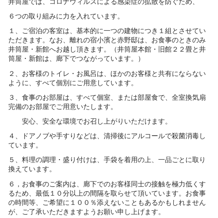
井筒屋では、コロナウィルスによる感染症の拡散を防ぐため、
６つの取り組みに力を入れています。
１、ご宿泊の客室は、基本的に一つの建物につき１組とさせてい
ただきます。なお、離れの宿小濱と赤野邸は、お食事のときのみ
井筒屋・新館へお越し頂きます。（井筒屋本館・旧館２２畳と井
筒屋・新館は、廊下でつながっています。）
２、お客様のトイレ・お風呂は、ほかのお客様と共有にならない
ように、すべて個別にご用意しています。
３、食事のお部屋は、すべて個室、または部屋食で、全室換気扇
完備のお部屋でご用意いたします。
安心、安全な環境でお召し上がりいただけます。
４、ドアノブや手すりなどは、清掃後にアルコールで殺菌消毒し
ています。
５、料理の調理・盛り付けは、手袋を着用の上、一品ごとに取り
換えています。
６，お食事のご案内は、廊下でのお客様同士の接触を極力低くす
るため、最低１０分以上の間隔を取らせて頂いています。お食事
の時間等、ご希望に１００％添えないこともあるかもしれません
が、ご了承いただきますようお願い申し上げます。