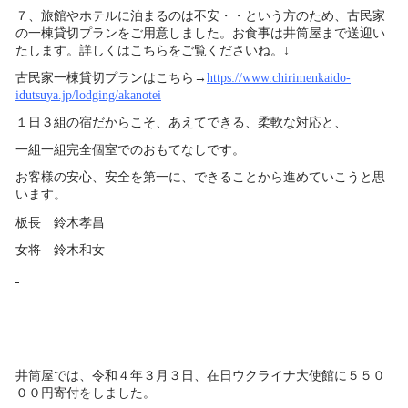
７、旅館やホテルに泊まるのは不安・・という方のため、古民家
の一棟貸切プランをご用意しました。お食事は井筒屋まで送迎い
たします。詳しくはこちらをご覧くださいね。↓
古民家一棟貸切プランはこちら→
https://www.chirimenkaido-
idutsuya.jp/lodging/akanotei
１日３組の宿だからこそ、あえてできる、柔軟な対応と、
一組一組完全個室でのおもてなしです。
お客様の安心、安全を第一に、できることから進めていこうと思
います。
板長 鈴木孝昌
女将 鈴木和女
井筒屋では、令和４年３月３日、在日ウクライナ大使館に５５０
００円寄付をしました。