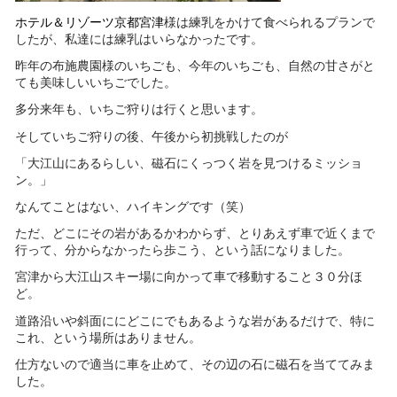
ホテル＆リゾーツ京都宮津
様は練乳をかけて食べられるプランで
したが、私達には練乳はいらなかったです。
昨年の布施農園様のいちごも、今年のいちごも、自然の甘さがと
ても美味しいいちごでした。
多分来年も、いちご狩りは行くと思います。
そしていちご狩りの後、午後から初挑戦したのが
「大江山にあるらしい、磁石にくっつく岩を見つけるミッショ
ン。」
なんてことはない、ハイキングです（笑）
ただ、どこにその岩があるかわからず、とりあえず車で近くまで
行って、分からなかったら歩こう、という話になりました。
宮津から大江山スキー場に向かって車で移動すること３０分ほ
ど。
道路沿いや斜面ににどこにでもあるような岩があるだけで、特に
これ、という場所はありません。
仕方ないので適当に車を止めて、その辺の石に磁石を当ててみま
した。