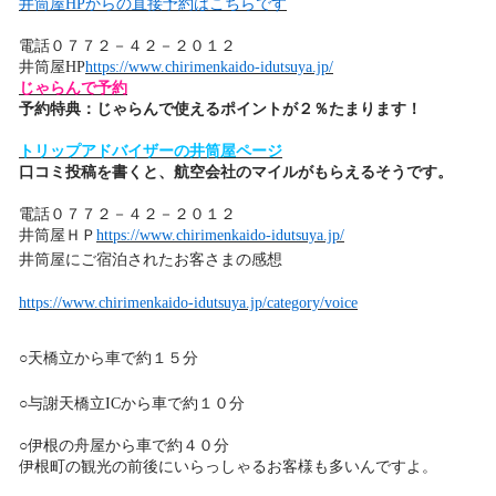
井筒屋HPからの直接予約はこちらです
電話
０７７２－４２－２０１２
井筒屋HP
https://www.chirimenkaido-idutsuya.jp/
じゃらんで予約
予約特典：じゃらんで使えるポイントが２％たまります！
トリップアドバイザーの井筒屋ページ
口コミ投稿を書くと、航空会社のマイルがもらえるそうです。
電話
０７７２－４２－２０１２
井筒屋ＨＰ
https://www.chirimenkaido-idutsuya.jp/
井筒屋にご宿泊されたお客さまの感想
https://www.chirimenkaido-idutsuya.jp/category/voice
○天橋立から車で約１５分
○与謝天橋立ICから車で約１０分
○伊根の舟屋から車で約４０分
伊根町の観光の前後にいらっしゃるお客様も多いんですよ。