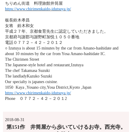
ちりめん街道 料理旅館井筒屋
https://www.chirimenkaido-idutsuya.jp/
板長鈴木孝昌
女将 鈴木和女
平成２７年、京都食育先生に認定していただきました。
京都府与謝郡与謝野町加悦１０５０番地
電話０７７２－４２－２０１２
○ Izutuya is about 15 minutes by the car from Amano-hashidate and
about 10 minutes by the car from Yosa Amano-hashidate IC.
The Chirimen Street
The Japanese-style hotel and restaurant,Izutuya
The chef Takamasa Suzuki
The landladyKazuko Suzuki
Our specialty is japanes cuisine.
1050 Kaya ,Yosano city,Yosa District,Kyoto ,Japan
https://www.chirimenkaido-idutsuya.jp/
Phone ０７７２－４２－２０１2
2018-08-31
第151作 井筒屋から歩いていけるお寺。西光寺。