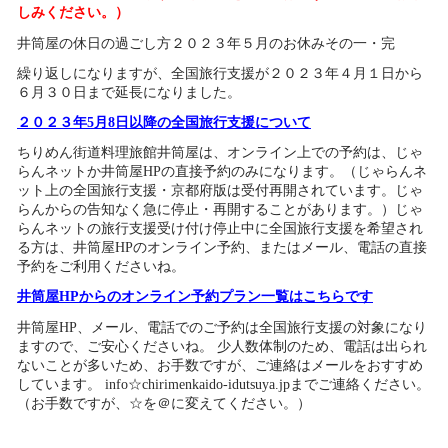
しみください。）
井筒屋の休日の過ごし方２０２３年５月のお休みその一・完
繰り返しになりますが、全国旅行支援が２０２３年４月１日から
６月３０日まで延長になりました。
２０２３年5月8日以降の全国旅行支援について
ちりめん街道料理旅館井筒屋は、オンライン上での予約は、じゃ
らんネットか井筒屋HPの直接予約のみになります。（じゃらんネ
ット上の全国旅行支援・京都府版は受付再開されています。じゃ
らんからの告知なく急に停止・再開することがあります。）じゃ
らんネットの旅行支援受け付け停止中に全国旅行支援を希望され
る方は、井筒屋HPのオンライン予約、またはメール、電話の直接
予約をご利用くださいね。
井筒屋HPからのオンライン予約プラン一覧はこちらです
井筒屋HP、メール、電話でのご予約は全国旅行支援の対象になり
ますので、ご安心くださいね。
少人数体制のため、電話は出られ
ないことが多いため、お手数ですが、ご連絡はメールをおすすめ
しています。 info☆chirimenkaido-idutsuya.jpまでご連絡ください。
（お手数ですが、☆を＠に変えてください。）