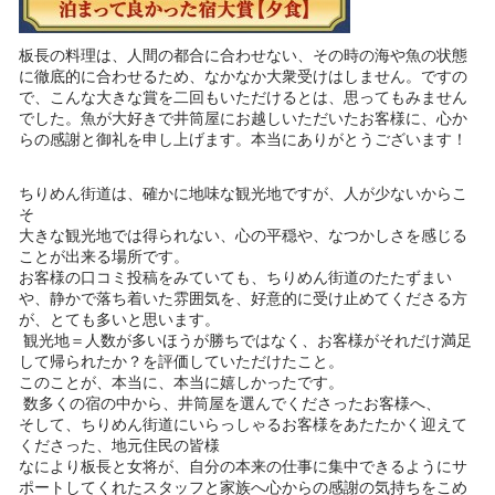
板長の料理は、人間の都合に合わせない、その時の海や魚の状態
に徹底的に合わせるため、なかなか大衆受けはしません。ですの
で、こんな大きな賞を二回もいただけるとは、思ってもみません
でした。魚が大好きで井筒屋にお越しいただいたお客様に、心か
らの感謝と御礼を申し上げます。本当にありがとうございます！
ちりめん街道は、確かに地味な観光地ですが、人が少ないからこ
そ
大きな観光地では得られない、心の平穏や、なつかしさを感じる
ことが出来る場所です。
お客様の口コミ投稿をみていても、ちりめん街道のたたずまい
や、静かで落ち着いた雰囲気を、好意的に受け止めてくださる方
が、とても多いと思います。
観光地＝人数が多いほうが勝ちではなく、お客様がそれだけ満足
して帰られたか？を評価していただけたこと。
このことが、本当に、本当に嬉しかったです。
数多くの宿の中から、井筒屋を選んでくださったお客様へ、
そして、ちりめん街道にいらっしゃるお客様をあたたかく迎えて
くださった、地元住民の皆様
なにより板長と女将が、自分の本来の仕事に集中できるようにサ
ポートしてくれたスタッフと家族へ心からの感謝の気持ちをこめ