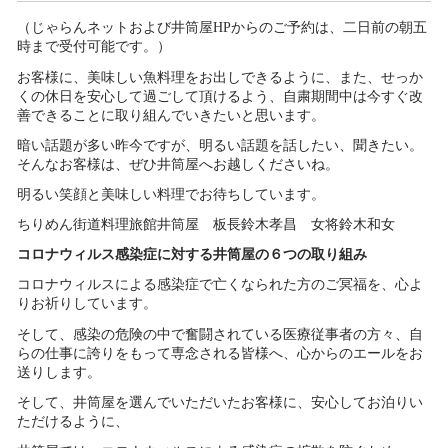
（じゃらんネットおよび井筒屋HPからのご予約は、二日前の朝五
時まで受付可能です。）
お客様に、美味しい魚料理をお出しできるように、また、せっか
くの休日を安心して過ごして頂けるよう、自粛期間中は今すぐ改
善できることに取り組んでいきたいと思います。
暗い話題が多い昨今ですが、明るい話題を話したい、聞きたい。
そんなお客様は、ぜひ井筒屋へお越しくださいね。
明るい笑顔と美味しい料理でお待ちしています。
ちりめん街道料理旅館井筒屋 板長鈴木孝昌 女将鈴木和女
コロナウィルス感染症に対する井筒屋の６つの取り組み
コロナウィルスによる感染症で亡くなられた方のご冥福を、心よ
りお祈りしています。
そして、感染の危険の中で奮闘されている医療従事者の方々、自
らの仕事に誇りをもって専念される皆様へ、心からのエールをお
送りします。
そして、井筒屋を選んでいただいたお客様に、安心してお泊りい
ただけるように、