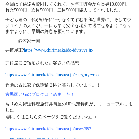
今回は子供達も賛同してくれて、お年玉貯金から長男10,000円、
長女5000円、次男5000円、三男5000円協力してくれました。
子ども達の世代が戦争に行かなくてすむ平和な世界に、そして
ウ
クライナの人々が、一日も早く安全な場所で過ごせるようになり
ますように、早期の終息を願っています。
鈴木家一同
井筒屋HP
https://www.chirimenkaido-idutsuya.jp/
井筒屋にご宿泊されたお客さまの感想
https://www.chirimenkaido-idutsuya.jp/category/voice
近隣の古民家で保護猫３匹と暮らしています。！
古民家と猫のブログはじめました！
ちりめん街道料理旅館井筒屋のHP限定特典が、リニューアルしま
した！
↓詳しくはこちらのページをご覧くださいね。↓
https://www.chirimenkaido-idutsuya.jp/news/683