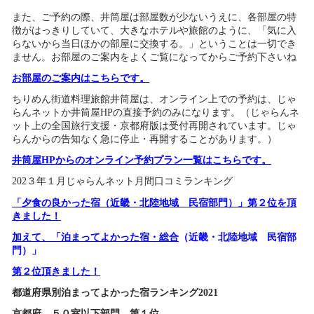
また、ご予約の際、井筒屋は部屋数が少ないうえに、各部屋の特
徴がはっきりしていて、大きなホテルや旅館のように、「気に入
らないから当日ほかの部屋に交換する。」ということは一切でき
ません。お部屋のご案内をよくご覧になってからご予約下さいね
お部屋のご案内はこちらです。
ちりめん街道料理旅館井筒屋は、オンライン上での予約は、じゃ
らんネットか井筒屋HPの直接予約のみになります。（じゃらんネ
ット上の全国旅行支援・京都府版は受付再開されています。じゃ
らんからの告知なく急に停止・再開することがあります。）
井筒屋HPからのオンライン予約プラン一覧はこちらです。
202３年１月じゃらんネット月間口コミランキング
「夕食の良かった宿（近畿・北陸地域 民宿部門）」
第
２
位を頂
きました！
加えて、
「泊まってよかった宿・総合
（近畿・北陸地域 民宿部
門）」
第
２
位頂きました！
都道府県別泊まってよかった宿ランキング2021
京都府
５０室以下
部門 第１
位