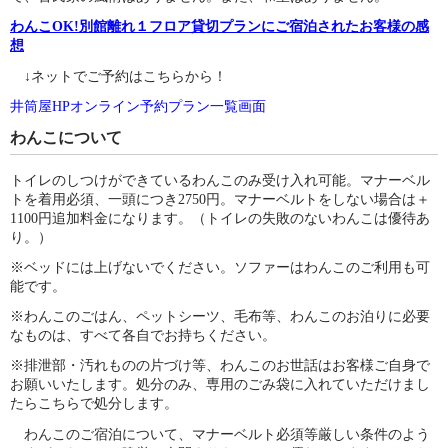
わんこOK!別館離れ１フロア貸切プランにご宿泊されたお客様の感
想
↓ネットでご予約はこちらから！
井筒屋HPオンライン予約プラン一覧画面
わんこについて
トイレのしつけができているわんこのみ受け入れ可能。マナーベル
トを着用必須、一頭につき2750円。マナーベルトをしない場合は＋
1100円追加料金になります。（トイレの失敗のないわんこは優待あ
り。）
※ベッドには上げないでください。ソファーはわんこのご利用も可
能です。
※わんこのごはん、ペットシーツ、毛布等、わんこのお泊りに必要
なものは、すべて各自でお持ちください。
※排泄部・汚れものの片づけ等、わんこのお世話はお客様ご自身で
お願いいたします。処分のみ、専用のごみ袋に入れていただけまし
たらこちらで処分します。
わんこのご宿泊について、マナーベルト必須等厳しい条件のよう