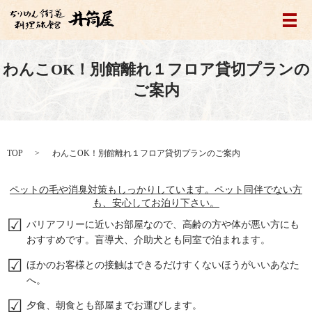
メ
わんこOK！別館離れ１フロア貸切プランの
ご案内
TOP
わんこOK！別館離れ１フロア貸切プランのご案内
ペットの毛や消臭対策もしっかりしています。ペット同伴でない方
も、安心してお泊り下さい。
バリアフリーに近いお部屋なので、高齢の方や体が悪い方にも
おすすめです。盲導犬、介助犬とも同室で泊まれます。
ほかのお客様との接触はできるだけすくないほうがいいあなた
へ。
夕食、朝食とも部屋までお運びします。