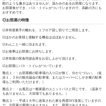
館のような趣きはありませんが、温かみのあるお部屋になります。
お部屋食ができ、バス・トイレがついていますので、高齢の方にも
おすすめです。
◎お部屋の特徴
☑井筒屋裏手の離れを、１フロア貸し切りでご用意します。
☑ほかのお客様と接触する機会はほぼありません。
☑わんこと一緒に泊まれます。
☑お食事はお部屋にお持ちします。
☑井筒屋の医食同源会席をお召し上がり頂けます。
☑お部屋にバス・トイレがついています。
難点１・・お部屋横の駐車場の入り口が狭く、分かりづらい。（徒
歩１，２分の観光協会の駐車場、またはスーパーにしがき横の駐車
場もご利用いただけます。）
難点２・・お風呂は一般家庭のユニットバスと同じです。（温泉で
もありませんし、大浴場でもありません。）
難点３・・平成１６年に改装された家を再度DIY改装していますの
で、古民家の風情はありません。また、和室はありません。