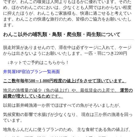
ですが、わんこの嗅覚は人間よりもはるかに優れています。そのた
め、ほかのわんこのにおいは、少なくとも人間ではわからない程度
に抑えたほうが、わんこもご家族様も、快適に過ごせると考えてい
ます。わんことの快適な旅行のため、皆様のご協力をお願いいたし
ます。
わんこ以外の哺乳類・鳥類・爬虫類・両生類について
脱走対策がありませんので、滞在中は必ずケージに入れて、ケージ
からは出さないようにお願いいたします。一匹・羽につき2200円
↓ネットでご予約はこちらから！
井筒屋HP宿泊プラン一覧画面
ここ数年毎年500～1,000円程度の値上げをさせて頂いています。
地元の漁獲量の減少（魚の値上げ）や、最低賃金の上昇で、
運営の
経費が増大しているため
です。
以前は新井崎漁港一か所でほぼすべての魚がそろいましたが、
気候変動の影響で水揚げが少なくなり、
現在は三か所の漁港を回っ
ています。
地魚をふんだんに使うプランのため、 主な食材である魚の値上げ、