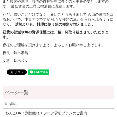
また接客や調理、設備の維持管理に多くの人手を必要としますの
で、
最低賃金の上昇は宿泊費に直結します。
ただ、悪いことだけでなく、良いこともありまして
沢山の漁港を回
るおかげで、少量ずつですが
様々な種類の魚が仕入れられるように
なり、
以前よりも、料理に使う魚の種類が増えました。
経費の節減や魚の資源保護には、精一杯取り組ませていただきま
す。
皆様のご理解を頂けますよう、よろしくお願い申し上げます。
板長 鈴木孝昌
女将 鈴木和女
English
わんこOK！別館離れ１フロア貸切プランのご案内