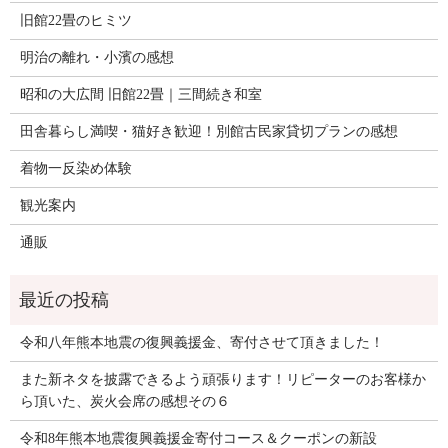
旧館22畳のヒミツ
明治の離れ・小濱の感想
昭和の大広間 旧館22畳｜三間続き和室
田舎暮らし満喫・猫好き歓迎！別館古民家貸切プランの感想
着物一反染め体験
観光案内
通販
令和八年熊本地震の復興義援金、寄付させて頂きました！
また新ネタを披露できるよう頑張ります！リピーターのお客様か
ら頂いた、炭火会席の感想その６
令和8年熊本地震復興義援金寄付コース＆クーポンの新設