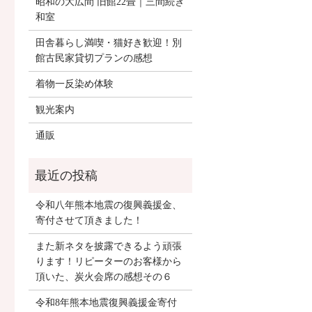
昭和の大広間 旧館22畳｜三間続き
和室
田舎暮らし満喫・猫好き歓迎！別
館古民家貸切プランの感想
着物一反染め体験
観光案内
通販
令和八年熊本地震の復興義援金、
寄付させて頂きました！
また新ネタを披露できるよう頑張
ります！リピーターのお客様から
頂いた、炭火会席の感想その６
令和8年熊本地震復興義援金寄付