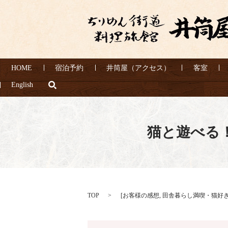
HOME
宿泊予約
井筒屋（アクセス）
客室
search
English
猫と遊べる！
TOP
[
お客様の感想
,
田舎暮らし満喫・猫好