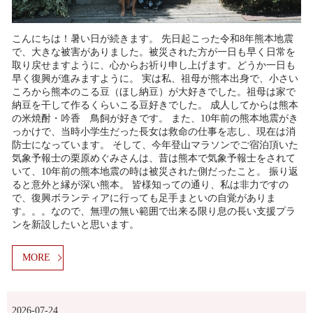
こんにちは！暑い日が続きます。 先日起こった令和8年熊本地震
で、大きな被害がありました。被災された方が一日も早く日常を
取り戻せますように、心からお祈り申し上げます。どうか一日も
早く復興が進みますように。 実は私、祖母が熊本出身で、小さい
ころから熊本のこる豆（ほし納豆）が大好きでした。祖母は家で
納豆を干して作るくらいこる豆好きでした。 成人してからは熊本
の米焼酎・吟香 鳥飼が好きです。 また、10年前の熊本地震がき
っかけで、当時小学生だった長女は救命の仕事を志し、現在は消
防士になっています。 そして、今年登山マラソンでご宿泊頂いた
気象予報士の栗原めぐみさんは、昔は熊本で気象予報士をされて
いて、10年前の熊本地震の時は被災された側だったこと。 振り返
ると意外と縁が深い熊本。 皆様知っての通り、私は非力ですの
で、復興ボランティアに行っても足手まといの自覚がありま
す。。。なので、無理の無い範囲で出来る限り息の長い支援プラ
ンを新設したいと思います。
MORE
2026-07-24