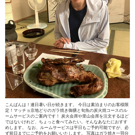
こんばんは！連日暑い日が続きます。 今日は素泊まりのお客様限
定！マッチョ京地どりのガラ焼き御膳と旬魚の炭火焼コースのル
ームサービスのご案内です！ 炭火会席や里山会席を注文するほど
ではないけれど、ちょっと食べてみたい。そんなあなたにおすす
めします。 なお、ルームサービスは平日もご予約可能ですが、必
ず前日までにご予約をお願いいたします。 写真はガラ焼き一羽分