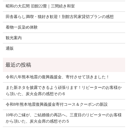
昭和の大広間 旧館22畳｜三間続き和室
田舎暮らし満喫・猫好き歓迎！別館古民家貸切プランの感想
着物一反染め体験
観光案内
通販
令和八年熊本地震の復興義援金、寄付させて頂きました！
また新ネタを披露できるよう頑張ります！リピーターのお客様か
ら頂いた、炭火会席の感想その６
令和8年熊本地震復興義援金寄付コース＆クーポンの新設
10年のご縁が、ご結婚後の再訪へ。三度目のリピーターのお客様
から頂いた、炭火会席の感想その５