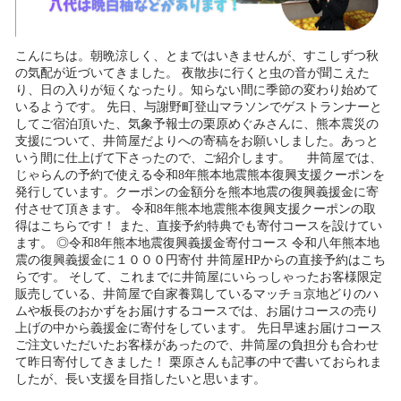
こんにちは。朝晩涼しく、とまではいきませんが、すこしずつ秋
の気配が近づいてきました。 夜散歩に行くと虫の音が聞こえた
り、日の入りが短くなったり。知らない間に季節の変わり始めて
いるようです。 先日、与謝野町登山マラソンでゲストランナーと
してご宿泊頂いた、気象予報士の栗原めぐみさんに、熊本震災の
支援について、井筒屋だよりへの寄稿をお願いしました。あっと
いう間に仕上げて下さったので、ご紹介します。 井筒屋では、
じゃらんの予約で使える令和8年熊本地震熊本復興支援クーポンを
発行しています。クーポンの金額分を熊本地震の復興義援金に寄
付させて頂きます。 令和8年熊本地震熊本復興支援クーポンの取
得はこちらです！ また、直接予約特典でも寄付コースを設けてい
ます。 ◎令和8年熊本地震復興義援金寄付コース 令和八年熊本地
震の復興義援金に１０００円寄付 井筒屋HPからの直接予約はこち
らです。 そして、これまでに井筒屋にいらっしゃったお客様限定
販売している、井筒屋で自家養鶏しているマッチョ京地どりのハ
ムや板長のおかずをお届けするコースでは、お届けコースの売り
上げの中から義援金に寄付をしています。 先日早速お届けコース
ご注文いただいたお客様があったので、井筒屋の負担分も合わせ
て昨日寄付してきました！ 栗原さんも記事の中で書いておられま
したが、長い支援を目指したいと思います。