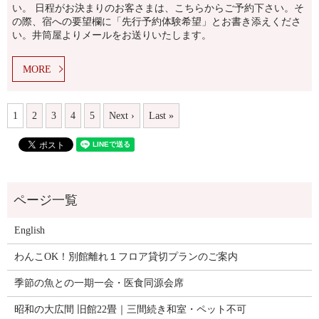
い。 日程がお決まりのお客さまは、こちらからご予約下さい。そ
の際、宿への要望欄に「先行予約体験希望」とお書き添えくださ
い。井筒屋よりメールをお送りいたします。
MORE
1
2
3
4
5
Next ›
Last »
English
わんこOK！別館離れ１フロア貸切プランのご案内
季節の魚との一期一会・医食同源会席
昭和の大広間 旧館22畳｜三間続き和室・ペット不可