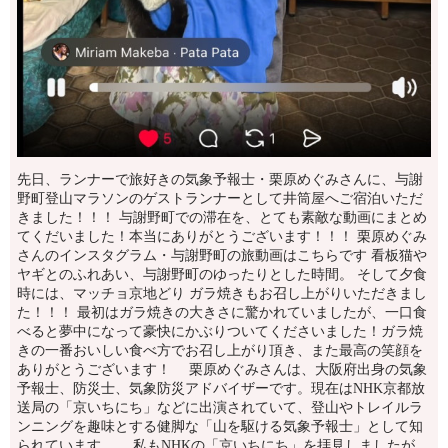
先日、ランナーで旅好きの気象予報士・栗原めぐみさんに、与謝
野町登山マラソンのゲストランナーとして井筒屋へご宿泊いただ
きました！！！ 与謝野町での滞在を、とても素敵な動画にまとめ
てくだいました！本当にありがとうございます！！！ 栗原めぐみ
さんのインスタグラム・与謝野町の旅動画はこちらです 看板猫や
ヤギとのふれあい、与謝野町のゆったりとした時間。 そして夕食
時には、マッチョ京地どり ガラ焼きもお召し上がりいただきまし
た！！！ 最初はガラ焼きの大きさに驚かれていましたが、一口食
べると夢中になって豪快にかぶりついてくださいました！ガラ焼
きの一番おいしい食べ方でお召し上がり頂き、また最高の笑顔を
ありがとうございます！ 栗原めぐみさんは、大阪府出身の気象
予報士、防災士、気象防災アドバイザーです。現在はNHK京都放
送局の「京いちにち」などに出演されていて、登山やトレイルラ
ンニングを趣味とする健脚な「山を駆ける気象予報士」として知
られています。 私もNHKの「京いちにち」を拝見しましたが、