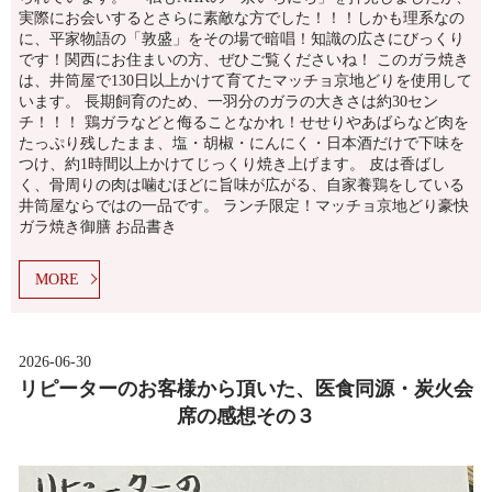
実際にお会いするとさらに素敵な方でした！！！しかも理系なの
に、平家物語の「敦盛」をその場で暗唱！知識の広さにびっくり
です！関西にお住まいの方、ぜひご覧くださいね！ このガラ焼き
は、井筒屋で130日以上かけて育てたマッチョ京地どりを使用して
います。 長期飼育のため、一羽分のガラの大きさは約30セン
チ！！！ 鶏ガラなどと侮ることなかれ！せせりやあばらなど肉を
たっぷり残したまま、塩・胡椒・にんにく・日本酒だけで下味を
つけ、約1時間以上かけてじっくり焼き上げます。 皮は香ばし
く、骨周りの肉は噛むほどに旨味が広がる、自家養鶏をしている
井筒屋ならではの一品です。 ランチ限定！マッチョ京地どり豪快
ガラ焼き御膳 お品書き
MORE
2026-06-30
リピーターのお客様から頂いた、医食同源・炭火会
席の感想その３