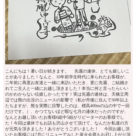
こんにちは！暑い日が続きます。 先週の連休、とても嬉しいこ
とがありました！なんと、10年前学生時代に来られたお客様が、
二年前に再度お友達と一緒に来訪いただき、更に先週、ご結婚さ
れてご主人と一緒にお越し頂きました！本当に何と言ったらいい
のかわからない位嬉しかったです！実は先週の連休は、天橋立周
辺では熊の出没のニュースの影響で（私が丹後に住んで30年以上
たちますが、熊を実際に目撃したのは、標高400mの山の中で一回
だけです。）、かつてないほど暇な七月の連休だったのですが、
なんとお越し頂いたお客様6組中5組がリピーターのお客様でし
た！今回は連休でもお話も沢山させて頂けて、なんだか私達の方
が元気を頂きました！ありがとうございました！ 今回お越し頂
いたお客様には7月にリニューアルした炭火会席もお召し上がり頂