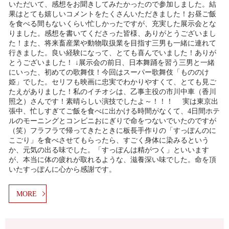
いただいて、感想をお聞きしてみたかったので参加しました。結
果はとても嬉しいコメントをたくさんいただきました！お昼ご飯
を食べる間もないくらい忙しかったですが、充実した展示会とな
りました。感想を書いてくださった皆様、ありがとうございまし
た！また、将来畜産業や動物取扱業を目指す三男も一緒に連れて
行きました。良い経験になって、とても喜んでいました！ありが
とうございました！ ↓展示会の前日、日本舞踊を習う三男と一緒
にいった、初めての歌舞伎！今回はスーパー歌舞伎「もののけ
姫」でした。セリフも映画に忠実でわかりやすくて、とても見ご
たえがありました！私のイチオシは、乙事主役の市川中車（香川
照之）さんです！素晴らしい演技でしたよ～！！！ 実は東京出
張中、忙しすぎてご飯を食べに出かける時間がなくて、4日間ホテ
ルのモーニングとコンビニおにぎりで命をつないでいたのですが
（笑）フラフラで帰ってきたときに板長手作りの「すっぽんのに
こごり」を食べさせてもらったら、すごく身体に染みるという
か、元気の出る味でした。「すっぽんは精がつく」といいます
が、本当に体の疲れが取れるような、滋養深い味でした。命を頂
いたすっぽんに心から感謝です。
MORE