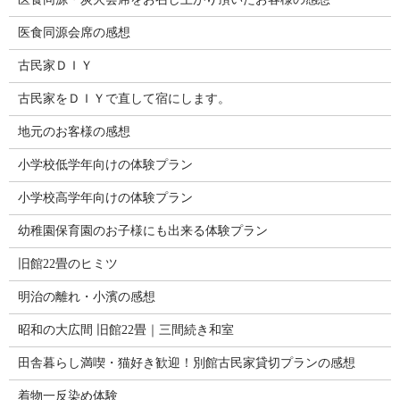
医食同源会席の感想
古民家ＤＩＹ
古民家をＤＩＹで直して宿にします。
地元のお客様の感想
小学校低学年向けの体験プラン
小学校高学年向けの体験プラン
幼稚園保育園のお子様にも出来る体験プラン
旧館22畳のヒミツ
明治の離れ・小濱の感想
昭和の大広間 旧館22畳｜三間続き和室
田舎暮らし満喫・猫好き歓迎！別館古民家貸切プランの感想
着物一反染め体験