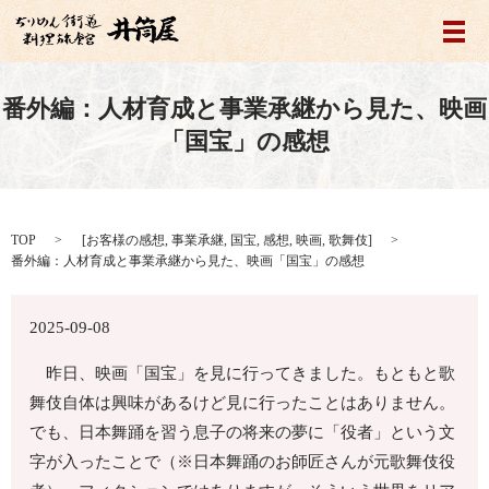
メ
番外編：人材育成と事業承継から見た、映画
「国宝」の感想
TOP
[
お客様の感想
,
事業承継
,
国宝
,
感想
,
映画
,
歌舞伎
]
番外編：人材育成と事業承継から見た、映画「国宝」の感想
2025-09-08
昨日、映画「国宝」を見に行ってきました。もともと歌
舞伎自体は興味があるけど見に行ったことはありません。
でも、日本舞踊を習う息子の将来の夢に「役者」という文
字が入ったことで（※日本舞踊のお師匠さんが元歌舞伎役