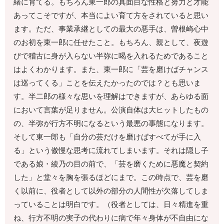
緒に育てる。もちろん東一郎の真面目な性格と努力と才能
あってこそですが、本当によい育て方をされていると思い
ます。ただ、事業承継としての最大の悪手は、曽根崎心中
のお初を東一郎に任せたこと。もちろん、親として、夜遊
びで稽古に身が入らない半弥に喝を入れるためであること
はよくわかります。また、東一郎に「芸を磨けばチャンス
は巡ってくる」ことを伝えたかったのでは？とも思いま
す。半二郎の様々な思いを理解はできますが、あらゆる面
において言葉が足りません。公演自体は大ヒットしたもの
の、半弥が行方不明になるという最悪の事態になります。
そして東一郎も「自分の芸だけを磨けばすべてが手に入
る」という傲慢な思考に流れてしまいます。それは隠し子
である娘・綾乃の目の前で、「芸を磨くために悪魔と契約
した」と堂々を胸を張るほどにまで。この時点で、芸を磨
く以前に、役者として以外の部分の人間性が欠落してしま
っていることは明白です。（役者としては、日々精進を重
ね、行方不明の実子の代わりに病で年々身体が不自由にな