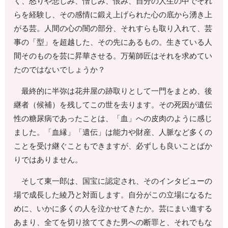
く、怒りや悲しみ、憎しみ、恨み、自分の人生の中でそれ
らを経験し、その感情に鍛え上げられた心の底から湧き上
がる芸。人間の心の闇の部分、それすらも取り入れて、芸
事の「型」を超越した、その先にあるもの。生きている人
間そのものを芸に昇華させる。万菊師匠はそれを求めてい
たのではないでしょうか？
最終的に半弥は花井屋の跡取りとして一門をまとめ、後
継者（候補）を残してこの世を去ります。その死因が遺伝
性の糖尿病であったことは、「血」への皮肉のように感じ
ました。「血縁」「遺伝」は能力や財産、人脈など多くの
ことを受け継ぐこともできますが、必ずしも良いことばか
りではありません。
そして東一郎は、国宝に認定され、そのインタビューの
場で成長した綾乃と対面します。自分がこの立場になるた
めに、いかに多くの人を泣かせてきたか。芸にまい進する
あまり、全てを切り捨ててきた男への断罪と、それでもな