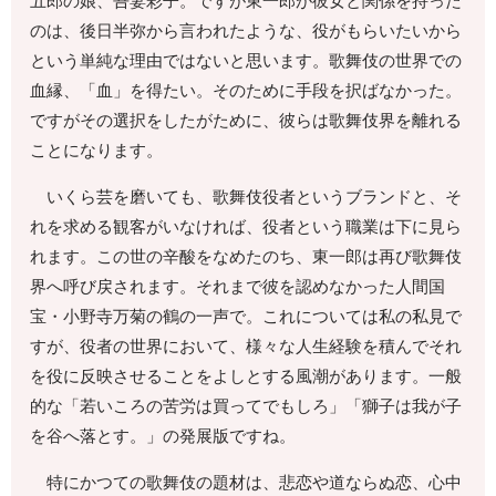
五郎の娘、吾妻彩子。ですが東一郎が彼女と関係を持った
のは、後日半弥から言われたような、役がもらいたいから
という単純な理由ではないと思います。歌舞伎の世界での
血縁、「血」を得たい。そのために手段を択ばなかった。
ですがその選択をしたがために、彼らは歌舞伎界を離れる
ことになります。
いくら芸を磨いても、歌舞伎役者というブランドと、そ
れを求める観客がいなければ、役者という職業は下に見ら
れます。この世の辛酸をなめたのち、東一郎は再び歌舞伎
界へ呼び戻されます。それまで彼を認めなかった人間国
宝・小野寺万菊の鶴の一声で。これについては私の私見で
すが、役者の世界において、様々な人生経験を積んでそれ
を役に反映させることをよしとする風潮があります。一般
的な「若いころの苦労は買ってでもしろ」「獅子は我が子
を谷へ落とす。」の発展版ですね。
特にかつての歌舞伎の題材は、悲恋や道ならぬ恋、心中