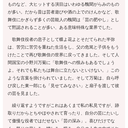
ものなど、大ヒットする演目はいわゆる醜聞がらみのもの
が多い。だから昔は芸者遊びや酒の上でのけんかなど、歌
舞伎にかぎらず多くの芸能人の醜聞は「芸の肥やし」とし
て黙認されることが多い、ある意味特殊な業界でした。
歌舞伎役者の息子として蝶よ花よとそだてられた半弥
は、苦労に苦労を重ねた生活をし、父の危篤と子供をもう
けたことで再び歌舞伎の世界に戻ってきました。そして人
間国宝の小野川万菊に「歌舞伎への恨みもあるでしょう
よ。それでも私たちは舞台に立たないといけない。」この
ような言葉を掛けられていました。そして万菊は、自ら呼
び戻した東一郎にも「見せてみなさい」と扇子を渡して彼
の芸を見ました。
繰り返すようですがこれはあくまで私の私見ですが、跡
取りだからとちやほやされて育ったり、自分の芸にたいし
て傲慢な役者ではだせない「芸の深み」。喜びだけでな