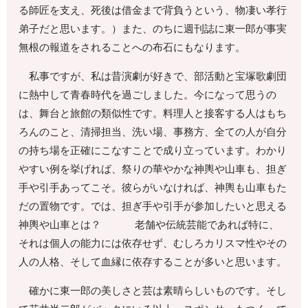
る師匠を支え、死後は借金まで背負うという、物凄い孝行
弟子だと思います。）また、のちに週刊誌に東一郎が事実
無根の報道をされることへの布石にもなります。
私事ですが、私は昔演劇が好きで、部活動と宝塚歌劇団
に熱中して青春時代を過ごしました。今になって思うの
は、舞台と旅館の類似性です。料理人と接客する人はもち
ろんのこと、清掃担当、洗い場、事務方、全ての人が自分
の持ち場を正確にこなすことで成り立っています。わかり
やすい例を挙げれば、祭りの華やかな神輿や山車も、担ぎ
手や引手あってこそ。彼らがいなければ、神輿も山車もた
だの置物です。では、担ぎ手や引手が参加したいと思える
神輿や山車とは？ 老舗や伝統芸能であれば特に、
それは個人の能力には依存せず、むしろカリスマ性やその
人の人格、そして血縁に依存することが多いと思います。
確かに東一郎の美しさと芸は素晴らしいものです。そし