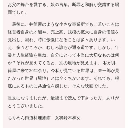
お父の舞台を愛する、娘の言葉。断罪と和解が交錯する場
面でした。
最後に、井筒屋のような小さな事業所でも、若いころは
経営者自身の才能や、売上高、規模の拡大に自身の価値を
見出し、溺れ、時に傲慢になることは多々あります。い
え、多々どころか、むしろ誰もが通る道です。しかし、年
齢と人生経験を重ね、自分にとって本当に大切なものは何
か？それが見えてくると、別の境地が見えます。 私が井
筒屋に来て20年余り。今私が見ている世界は、東一郎が見
たかった世界（境地）とは全くちがいます。それでも、根
底にあるものに共通性を感じた、そんな映画でした。
長文になりましたが、最後まで読んで下さった方、ありが
とうございました。
ちりめん街道料理旅館 女将鈴木和女