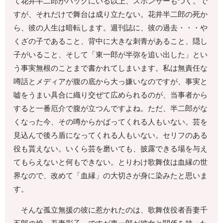
て花井半二郎がバックにいる以上、スポンサーもつく。で
すが、それだけで舞台は成り立たない。花井半二郎の死か
ら、彼の人生は暗転します。週刊誌に、彼の過去・・・や
くざの子であること、背中に大きな刺青があること、隠し
子がいること、そして「東一郎が半弥を追い出した」とい
う事実無根のことまで書かれてしまいます。私は無責任な
噂話とメディアが腹の底から大っ嫌いなのですが、事実と
嘘をうまい具合に織り交ぜて広められるのが、当事者から
すると一番厄介で腹が立つんですよね。ただ、半二郎がな
くなった今、その噂からかばってくれる人もいない。芸を
見込んで後ろ盾になってくれる人もいない。セリフのある
役も貰えない。いくら芸を磨いても、披露できる場を与え
てもらえないと何もできない。とりわけ歌舞伎は血縁の世
界なので、改めて「血縁」の大切さが身に染みたと思いま
す。
そんな孤立無援の彼に惹かれたのは、歌舞伎役者吾妻千