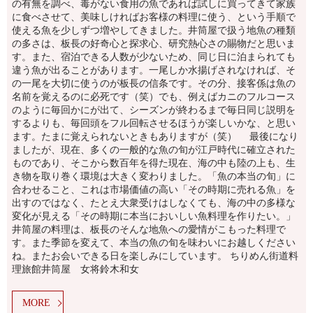
の有無を調べ、毒がない食用の魚であれば試しに買ってきて家族
に食べさせて、美味しければお客様の料理に使う、という手順で
使える魚を少しずつ増やしてきました。井筒屋で扱う地魚の種類
の多さは、板長の好奇心と探求心、研究熱心さの賜物だと思いま
す。また、宿泊できる人数が少ないため、同じ日に泊まられても
違う魚が出ることがあります。一尾しか水揚げされなければ、そ
の一尾を大切に使うのが板長の信条です。その分、接客係は魚の
名前を覚えるのに必死です（笑）でも、例えばカニのフルコース
のように毎回かにが出て、シーズンが終わるまで毎日同じ説明を
するよりも、毎回頭をフル回転させるほうが楽しいかな、と思い
ます。たまに覚えられないときもありますが（笑） 最後になり
ましたが、現在、多くの一般的な魚の旬が江戸時代に確立された
ものであり、そこから数百年を得た現在、海の中も陸の上も、生
き物を取り巻く環境は大きく変わりました。「魚の本当の旬」に
合わせること、これは市場価値の高い「その時期に売れる魚」を
出すのではなく、たとえ大衆受けはしなくても、海の中の多様な
変化が見える「その時期に本当においしい魚料理を作りたい。」
井筒屋の料理は、板長のそんな地魚への愛情がこもった料理で
す。また季節を変えて、本当の魚の旬を味わいにお越しください
ね。またお会いできる日を楽しみにしています。 ちりめん街道料
理旅館井筒屋 女将鈴木和女
MORE