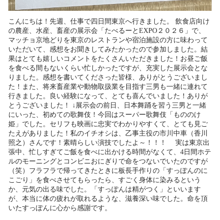
こんにちは！先週、仕事で四日間東京へ行きました。 飲食店向け
の農産、水産、畜産の展示会「たべるーとEXPO２０２６」で、
マッチョ京地どりを東京のレストランや宿泊施設の方に味わって
いただいて、感想をお聞きしてみたかったので参加しました。結
果はとても嬉しいコメントをたくさんいただきました！お昼ご飯
を食べる間もないくらい忙しかったですが、充実した展示会とな
りました。感想を書いてくださった皆様、ありがとうございまし
た！また、将来畜産業や動物取扱業を目指す三男も一緒に連れて
行きました。良い経験になって、とても喜んでいました！ありが
とうございました！ ↓展示会の前日、日本舞踊を習う三男と一緒
にいった、初めての歌舞伎！今回はスーパー歌舞伎「もののけ
姫」でした。セリフも映画に忠実でわかりやすくて、とても見ご
たえがありました！私のイチオシは、乙事主役の市川中車（香川
照之）さんです！素晴らしい演技でしたよ～！！！ 実は東京出
張中、忙しすぎてご飯を食べに出かける時間がなくて、4日間ホテ
ルのモーニングとコンビニおにぎりで命をつないでいたのですが
（笑）フラフラで帰ってきたときに板長手作りの「すっぽんのに
こごり」を食べさせてもらったら、すごく身体に染みるという
か、元気の出る味でした。「すっぽんは精がつく」といいます
が、本当に体の疲れが取れるような、滋養深い味でした。命を頂
いたすっぽんに心から感謝です。