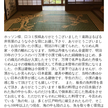
ホッソン様、口コミ投稿ありがとうございました！遠路はるばる
井筒屋のような小さな宿にお越し下さり、ありがとうございまし
た！お泊り頂いた小濱は、明治21年に建てられた、ちりめん商
家・小濱の離れになります。当時は丹後ちりめん全盛期で、明治
33年のフランスのパリ万博で小濱で織られた絹織物をはじめ、多
くの織元の作品が入賞したそうです。万博で名声を高めた丹後ち
りめんはその後輸出が急拡大して丹後は未曽有の好景気になりま
した。小濱は建物は小規模で、決して派手ではありませんが、小
濱からしか見られない日本庭園、建具や襖絵など、当時の奥ゆか
しい日本の美学が感じられる建物です。学生の方に、小濱の趣を
感じ取って頂けてとても嬉しいです。 また、板長の魚料理を喜
んで頂き、ありがとうございます！板長の料理はその日水揚げさ
れた魚の中から良いものだけを選んで個体差に応じた熟成をさせ
てお出しする、ただひたすらそれに特化した料理です。今言われ
ている「魚の旬」は、多くが江戸時代に確立されたもので、そこ
から100年以上たつ現在、海の中も陸の上も、魚を取り巻く環境は