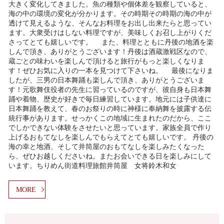
大きく変化してきました。魚の種類や個体差を観察していると、
海の中の環境の変化が分かります。その時期その時期の海の中が
透けて見えるような、そんなお料理をお出し出来たらと思ってい
ます。大衆受けはしない料理ですが、美味しくお召し上がりくだ
さってとても嬉しいです。 また、料理とともに丹後の地酒を楽
しんで頂き、ありがとうございます！丹後は酒蔵激戦区なので、
蔵ごとの味わいを楽しんで頂けると旅行がもっと楽しくなりま
す！ぜひお気に入りの一本を見つけて下さいね。 最後になりま
したが、三男の日本舞踊も楽しんで頂き、ありがとうございま
す！元歌舞伎役者の先生に習っているのですが、彼自身も日本舞
踊や着物、歴史が好きで毎日練習しています。地元には子供達に
日本舞踊を教えて、春のお祭りの時に神様に奉納舞を披露する伝
統行事があります。せっかくこの地域に生まれたのだから、ここ
でしかできない体験をさせたいと思っています。家族全員で作り
上げるおもてなしを楽しんでもらえてとても嬉しいです。 丹後の
海の幸と地酒、そして井筒屋のおもてなしを楽しみたくなった
ら、ぜひお越しくださいね。またお会いできる日を楽しみにして
います。ちりめん街道料理旅館井筒屋 女将鈴木和女
MORE