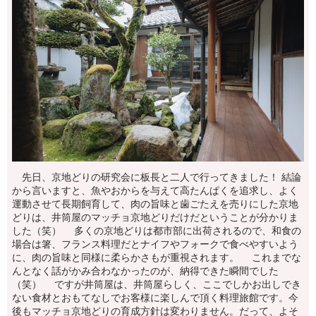
先日、京地どりの研究会に板長と二人で行ってきました！ 結論
から言いますと、魚やおからを与えて高たんぱくを追求し、よく
運動させて長期飼育して、肉の旨味と歯ごたえを売りにした京地
どりは、井筒屋のマッチョ京地どりだけだということが分かりま
した（笑） 多くの京地どりは都市部に出荷されるので、和食の
場合は箸、フランス料理だとナイフやフォークで食べやすいよう
に、肉の旨味と同様に柔らかさもが重視されます。 これまでな
んとなく話がかみ合わなかったのが、納得できた瞬間でした
（笑） ですが井筒屋は、井筒屋らしく、ここでしかお出しでき
ない食材とおもてなしでお客様に楽しんで頂く料理旅館です。今
後もマッチョ京地どりの育成方針は変わりません。だって、よそ