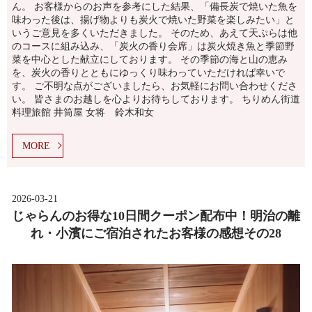
ん。 お客様からのお声を参考にした結果、「備長炭で焼いた魚を
味わった後は、揚げ物よりも炭火で焼いた野菜を楽しみたい」と
いうご意見を多くいただきました。 そのため、あえて天ぷらは他
のコースに組み込み、「炭火の香り会席」は炭火焼き魚と季節野
菜を中心とした献立にしております。 その季節の海と山の恵み
を、炭火の香りとともにゆっくり味わっていただければ幸いで
す。 ご不明な点がございましたら、お気軽にお問い合わせくださ
い。 皆さまのお越しを心よりお待ちしております。 ちりめん街道
料理旅館 井筒屋 女将 鈴木和女
MORE
2026-03-21
じゃらんのお得な10日間クーポン配布中！明治の離
れ・小濱にご宿泊されたお客様の感想その28