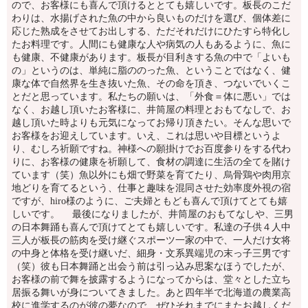
ので、お客様にも喜んで頂けるととても嬉しいです。板長のこだ
わりは、水揚げされた魚の中から良いものだけを選び、個体差に
応じた熟成をさせてお出しする、ただそれだけにひたすら特化し
たお料理です。人間にも健康な人や病気の人もあるように、魚に
も健康、不健康があります。板長が目利きする魚の中で「よいも
の」というのは、単純に脂ののった魚、ということではなく、健
康な体で自然界を生き抜いた魚、その命を頂き、つないでいくこ
とだと思っています。私たちの願いは、「外食＝体に悪い」では
なく、お越し頂いたお客様に、井筒屋の料理とおもてなしで、お
越し頂いた時よりも元気になってお帰り頂きたい。そんな思いで
お客様をお迎えしています。いえ、これは思いや目標というよ
り、むしろ祈願ですね。神様への願掛けでお百度参りをする代わ
りに、お客様の健康を祈願して、食材の調達に生活の全てを賭け
ています（笑）魚以外にも畑で野菜を育てたり、烏骨鶏や肉用京
地どりを育てるという、仕事と趣味を混同させた効率度外視の宿
ですが、hiro様のように、ご夫婦ともども喜んで頂けてとても嬉
しいです。 最後になりましたが、井筒屋のおもてなしや、三男
の日本舞踊も喜んで頂けてとても嬉しいです。私達の子供４人中
三人が板長の筋肉を受け継ぐスポーツ一家の中で、一人だけ女将
の中身と体格を受け継いだ、細身・文系異端児の末っ子三男です
（笑）彼も日本舞踊と出会う前は引っ込み思案なほうでしたが、
お客様の前で舞を披露するようになってからは、堂々とした立ち
居振る舞いが身についてきました。あと四年半で北海道の農業高
校に進学するのが彼の夢なので、ぜひそれまでにまたお越しくだ