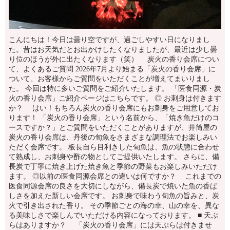
こんにちは！今日は曇り空ですが、過ごしやすい日になりまし
た。昔はお天気だとお出かけしたくなりましたが、最近は少し曇
り位のほうが外に出たくなります（笑） 炭火の香り会席につい
て、よくあるご質問 2026年7月より始まる「炭火の香り会席」に
ついて、お客様からご質問をいただくことが増えてまいりまし
た。 今回は特に多いご質問をご紹介いたします。 「医食同源・炭
火の香り会席」ご紹介ページはこちらです。 ◎ お刺身は付きます
か？ はい！もちろん炭火の香り会席にもお刺身をご用意してお
ります！ 「炭火の香り会席」という名前から、「焼き魚だけのコ
ースですか？」とご質問をいただくことがありますが、井筒屋の
炭火の香り会席は、丹後の旬魚をさまざまな調理法でお楽しみい
ただく会席です。 板長自ら目利きした旬魚は、魚の状態に合わせ
て熟成し、お刺身や酢の物としてご提供いたします。 さらに、備
長炭で丁寧に焼き上げた焼き魚と季節の野菜もお楽しみいただけ
ます。 ◎以前の医食同源会席との違いは何ですか？ これまでの
医食同源会席の良さを大切にしながら、備長炭で焼いた魚の香ば
しさを加えた新しい会席です。 お刺身で味わう旬魚の旨みと、炭
火で引き出された香り。 その季節ごとの海の幸、山の幸を、異な
る美味しさで楽しんでいただける内容になっております。 ■ 天ぷ
らはありますか？ 「炭火の香り会席」には天ぷらは付きませ