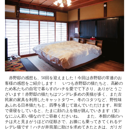
赤野邸の感想も、50回を迎えました！今回は赤野邸の常連のお
客様の感想をご紹介します！ いつも赤野邸の猫たちと、高齢の
ため私たちの自宅で暮らすのハチを愛でて下さり、ありがとうご
ざいます！赤野邸の猫たちはツンデレ多めの美猫が多く、また古
民家の家具を利用したキャットタワー、冬のコタツなど、野性味
あふれる日本猫たちと、四季を通じて遊んでいただけます。和室
で昼寝をしていると、たまに顔の上を猫が跳んでいきます（笑）
なにぶん若い猫なのでご容赦くださいね。 また、本館の猫のハ
チは犬と見まがうほどの従順さで、お膝にも乗ってきてくれるデ
レデレ猫です！ハチが井筒屋に助けを求めてきたときは、ガリガ