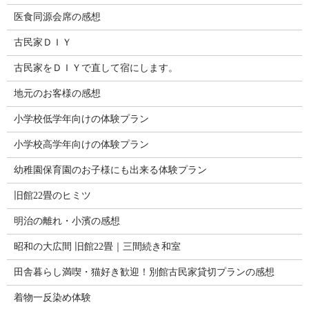
医食同源会席の感想
古民家ＤＩＹ
古民家をＤＩＹで直して宿にします。
地元のお客様の感想
小学校低学年向けの体験プラン
小学校高学年向けの体験プラン
幼稚園保育園のお子様にも出来る体験プラン
旧館22畳のヒミツ
明治の離れ・小濱の感想
昭和の大広間 旧館22畳｜三間続き和室
田舎暮らし満喫・猫好き歓迎！別館古民家貸切プランの感想
着物一反染め体験