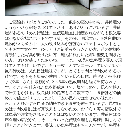
ご宿泊ありがとうございました！数多の宿の中から、井筒屋の
ような小さな宿を見つけて下さり、ありがとうございます！井筒
屋があるちりめん街道は、重伝建地区に指定されながらも観光客
は少ない穴場スポットです（笑）その分、明治大正、昭和初期の
建物が立ち並ぶ中、人の映り込みがほぼないフォトスポットとし
てもおすすめです！ゆっくりと街並みを歩きたい方、昔の建物を
背景にした写真が撮りたい方、地元に根付いた深い歴史を聞きた
い方、ぜひお越しくださいね。 また、板長の魚料理を喜んで頂
けてとても嬉しいです。もう一枚！とアンコールしていただいた
昆布締めは、見た目は地味ですが、とても手間と時間のかかる小
鉢です。そもそも板長が愛用している昆布自体、芽吹きから収穫
まで2年、さらに収穫から２～3年の熟成期間を経て出荷されま
す。そこから仕入れた魚を熟成させて、塩でしめて、昆布で挟ん
で圧力をかける。板長愛用の昆布もここ数年で１．５倍ほどの価
格まで値上がりしましたが、「安い昆布では出せない味だか
ら。」とひたすら自分の納得できる食材を使っています。昆布締
めは手間の割には写真映えもしないため、おそらく寿司店以外で
は単品で注文をされることもほぼないとおもいます。井筒屋は会
席料理の店だからこそ、こういった伝統料理もお客様に楽しんで
頂くことができます。美味しい魚料理はもちろんですが、料理も