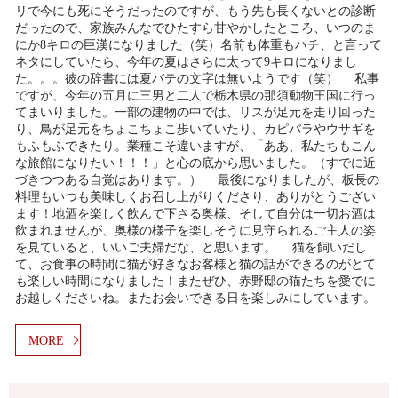
リで今にも死にそうだったのですが、もう先も長くないとの診断
だったので、家族みんなでひたすら甘やかしたところ、いつのま
にか8キロの巨漢になりました（笑）名前も体重もハチ、と言って
ネタにしていたら、今年の夏はさらに太って9キロになりまし
た。。。彼の辞書には夏バテの文字は無いようです（笑） 私事
ですが、今年の五月に三男と二人で栃木県の那須動物王国に行っ
てまいりました。一部の建物の中では、リスが足元を走り回った
り、鳥が足元をちょこちょこ歩いていたり、カピバラやウサギを
もふもふできたり。業種こそ違いますが、「ああ、私たちもこん
な旅館になりたい！！！」と心の底から思いました。（すでに近
づきつつある自覚はあります。） 最後になりましたが、板長の
料理もいつも美味しくお召し上がりくださり、ありがとうござい
ます！地酒を楽しく飲んで下さる奥様、そして自分は一切お酒は
飲まれませんが、奥様の様子を楽しそうに見守られるご主人の姿
を見ていると、いいご夫婦だな、と思います。 猫を飼いだし
て、お食事の時間に猫が好きなお客様と猫の話ができるのがとて
も楽しい時間になりました！またぜひ、赤野邸の猫たちを愛でに
お越しくださいね。またお会いできる日を楽しみにしています。
MORE