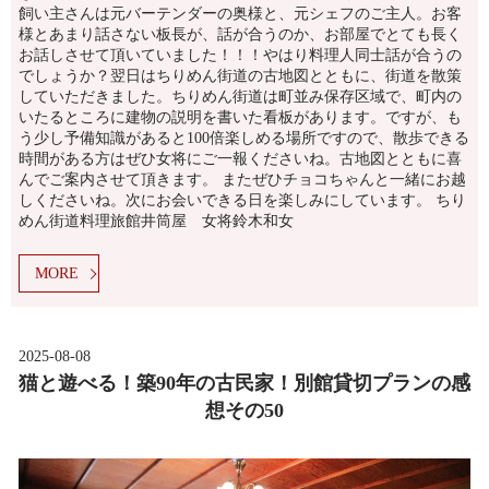
飼い主さんは元バーテンダーの奥様と、元シェフのご主人。お客
様とあまり話さない板長が、話が合うのか、お部屋でとても長く
お話しさせて頂いていました！！！やはり料理人同士話が合うの
でしょうか？翌日はちりめん街道の古地図とともに、街道を散策
していただきました。ちりめん街道は町並み保存区域で、町内の
いたるところに建物の説明を書いた看板があります。ですが、も
う少し予備知識があると100倍楽しめる場所ですので、散歩できる
時間がある方はぜひ女将にご一報くださいね。古地図とともに喜
んでご案内させて頂きます。 またぜひチョコちゃんと一緒にお越
しくださいね。次にお会いできる日を楽しみにしています。 ちり
めん街道料理旅館井筒屋 女将鈴木和女
MORE
2025-08-08
猫と遊べる！築90年の古民家！別館貸切プランの感
想その50