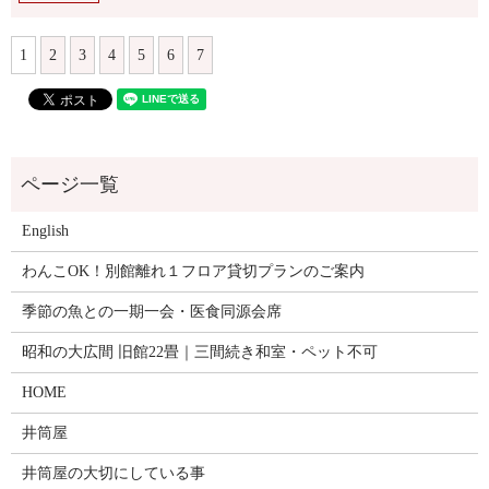
1
2
3
4
5
6
7
English
わんこOK！別館離れ１フロア貸切プランのご案内
季節の魚との一期一会・医食同源会席
昭和の大広間 旧館22畳｜三間続き和室・ペット不可
HOME
井筒屋
井筒屋の大切にしている事