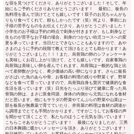
な宿を見つけてくださり、ありがとうございました！そして、年
始にもご予約くださりありがとうございます！ 最初に、板長の
魚料理を喜んで頂けてとても嬉しいです！双子のお兄ちゃんがも
りもり食べてくれて、頼もしかったです（笑）何より、事前にお
子様の苦手なものをお伝えくださり、ありがとうございました！
小学生のお子様は予約の時点で刺身が付きますが、もし刺身など
生ものが苦手なお子様の場合、刺身のつかない幼児コースへの変
更を承っています。当日だとできないこともありますので、あや
さまのように予約の段階で教えて頂けるととても助かります！あ
りがとうございました！！！また、烏骨鶏の卵のシフォンケーキ
も美味しくお召し上がり頂けて、とても嬉しいです。自家養鶏の
烏骨鶏は美味しい卵を産んでくれます。烏骨鶏は一般的な鶏と比
べて産卵数が少なく、希少価値の高い卵になります。さらに板長
がさばいた魚のあらや骨、お客様の料理の残りや野菜くず、野草
などを食べて育っていますので、烏骨鶏自身も贅沢で健康的な食
生活を送っています（笑）日光をたっぷり浴びて健康に育った烏
骨鶏の卵は、まさに医食同源、身体の内側から元気になれる食材
だと思います。他にもサラダの野菜やてんぷらの野菜や山菜は一
部を板長が無農薬で育てていたり、井筒屋の料理は食材の調達か
ら調理までとても手間がかかります。ですがこうしてお客様の声
を聞かせて頂くことで、私たちのほうこそ元気を頂いています！
こちらこそありがとうございます！ 最後になりましたが、三男
の日本舞踊に暖かいメッセージを頂き、ありがとうございます！
毎日練習しているので、お客様からのメッセージはとても励みに