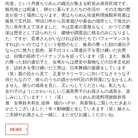
街道」という丹後ちりめんの織元が集まる町並み保存区域です。
観光地とは程遠く、静かに暮らす人たちの生活や、その土地の歴
史が息づく場所になります。実はちりめん街道料理旅館井筒屋は
板長で五代目、明治23年から芸者遊びや宴会の場所として地元の
方に長年支えて頂きました。今は芸者の置屋もなく、かつての繁
栄は歴史として語られたり、建物や調度品に残るのみになりまし
た。ですが、芸者さんがいなければ自分たちでパフォーマンスを
すればいいのでは？という発想のもと、板長の整った顔の遺伝子
ならびに努力と筋肉、若干のコミュ障遺伝子を受け継いだ次男
は、自慢の筋肉でパイナップルを絞っています（笑）また、板長
の整った顔の遺伝子と、女将からは歴史や着物などの日本文化好
き、話好きを受け継いだ三男は、日本舞踊の披露をしています
（笑）親の目から見て、正直サラリーマンに向いてなさそうな子
供たちなので、彼らのうちの誰かが6代目の井筒屋になるかもしれ
ません。彼らの成長を見に、又いらしてくださいね。私たちも、
女の子のようにかわいらしい三歳美男子のお孫さんの成長を、楽
しみにしています！！！（笑） ちりめん街道料理旅館井筒
屋 女将鈴木和女 追伸 猫のハチや、烏骨鶏もご覧いただきあり
がとうございました！年々動物園と化していきます（笑）娘さん
ご夫婦やお孫さんと一緒に、またぜひお越しくださいね。
MORE