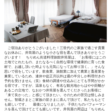
ご宿泊ありがとうございました！三世代のご家族で過ごす貴重
なお休みに、井筒屋のような小さな宿を選んで頂きありがとうご
ざいます！ ちりめん街道料理旅館井筒屋は、「お客様にはこの
土地でとれたもの、またなるべく自然な環境で健康的に育った食
材で、お越し頂いた時よりも元気になってお帰り頂く。」そんな
思いで宿をしています。飲食業、旅館業に加えて農業と畜産業を
兼業しているため、連休や盆正月以外は週の半分しか料理付きの
予約を受けません（笑）食材の調達や仕込みにとても手間がかか
る宿です。ですが、温泉もなく、有名な観光地からはやや距離が
あるこの立地で、なおかつ井筒屋を選んでくださったお客様に
「来て良かった」と感じて頂きたい。そのための苦労は惜しみま
せん。智蔵さまとご家族の皆さまに喜んで頂けて、私たちもとて
も嬉しいです。 最後になりましたが、子供たちのパフォーマン
スを喜んで頂けてとても嬉しいです。井筒屋の周辺は「ちりめん