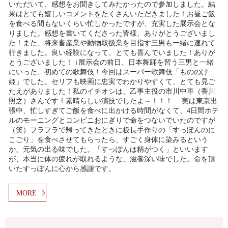
いただいて、感想をお聞きしてみたかったので参加しました。結
果はとても嬉しいコメントをたくさんいただきました！お昼ご飯
を食べる間もないくらい忙しかったですが、充実した展示会とな
りました。感想を書いてくださった皆様、ありがとうございまし
た！また、将来畜産業や動物取扱業を目指す三男も一緒に連れて
行きました。良い経験になって、とても喜んでいました！ありが
とうございました！ ↓展示会の前日、日本舞踊を習う三男と一緒
にいった、初めての歌舞伎！今回はスーパー歌舞伎「もののけ
姫」でした。セリフも映画に忠実でわかりやすくて、とても見ご
たえがありました！私のイチオシは、乙事主役の市川中車（香川
照之）さんです！素晴らしい演技でしたよ～！！！ 実は東京出
張中、忙しすぎてご飯を食べに出かける時間がなくて、4日間ホテ
ルのモーニングとコンビニおにぎりで命をつないでいたのですが
（笑）フラフラで帰ってきたときに板長手作りの「すっぽんのに
こごり」を食べさせてもらったら、すごく身体に染みるという
か、元気の出る味でした。「すっぽんは精がつく」といいます
が、本当に体の疲れが取れるような、滋養深い味でした。命を頂
いたすっぽんに心から感謝です。
MORE