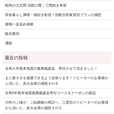
昭和の大広間 旧館22畳｜三間続き和室
田舎暮らし満喫・猫好き歓迎！別館古民家貸切プランの感想
着物一反染め体験
観光案内
通販
令和八年熊本地震の復興義援金、寄付させて頂きました！
また新ネタを披露できるよう頑張ります！リピーターのお客様か
ら頂いた、炭火会席の感想その６
令和8年熊本地震復興義援金寄付コース＆クーポンの新設
10年のご縁が、ご結婚後の再訪へ。三度目のリピーターのお客様
から頂いた、炭火会席の感想その５