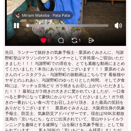
先日、ランナーで旅好きの気象予報士・栗原めぐみさんに、与謝
野町登山マラソンのゲストランナーとして井筒屋へご宿泊いただ
きました！！！ 与謝野町での滞在を、とても素敵な動画にまとめ
てくだいました！本当にありがとうございます！！！ 栗原めぐみ
さんのインスタグラム・与謝野町の旅動画はこちらです 看板猫や
ヤギとのふれあい、与謝野町のゆったりとした時間。 そして夕食
時には、マッチョ京地どり ガラ焼きもお召し上がりいただきまし
た！！！ 最初はガラ焼きの大きさに驚かれていましたが、一口食
べると夢中になって豪快にかぶりついてくださいました！ガラ焼
きの一番おいしい食べ方でお召し上がり頂き、また最高の笑顔を
ありがとうございます！ 栗原めぐみさんは、大阪府出身の気象
予報士、防災士、気象防災アドバイザーです。現在はNHK京都放
送局の「京いちにち」などに出演されていて、登山やトレイルラ
ンニングを趣味とする健脚な「山を駆ける気象予報士」として知
られています。 私もNHKの「京いちにち」を拝見しましたが、