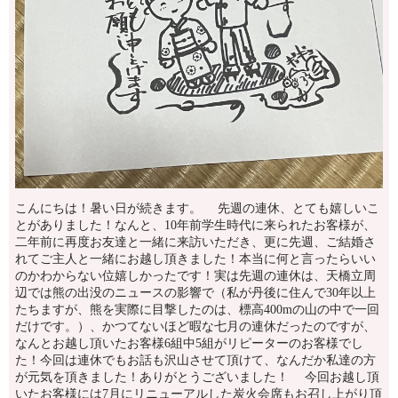
こんにちは！暑い日が続きます。 先週の連休、とても嬉しいこ
とがありました！なんと、10年前学生時代に来られたお客様が、
二年前に再度お友達と一緒に来訪いただき、更に先週、ご結婚さ
れてご主人と一緒にお越し頂きました！本当に何と言ったらいい
のかわからない位嬉しかったです！実は先週の連休は、天橋立周
辺では熊の出没のニュースの影響で（私が丹後に住んで30年以上
たちますが、熊を実際に目撃したのは、標高400mの山の中で一回
だけです。）、かつてないほど暇な七月の連休だったのですが、
なんとお越し頂いたお客様6組中5組がリピーターのお客様でし
た！今回は連休でもお話も沢山させて頂けて、なんだか私達の方
が元気を頂きました！ありがとうございました！ 今回お越し頂
いたお客様には7月にリニューアルした炭火会席もお召し上がり頂