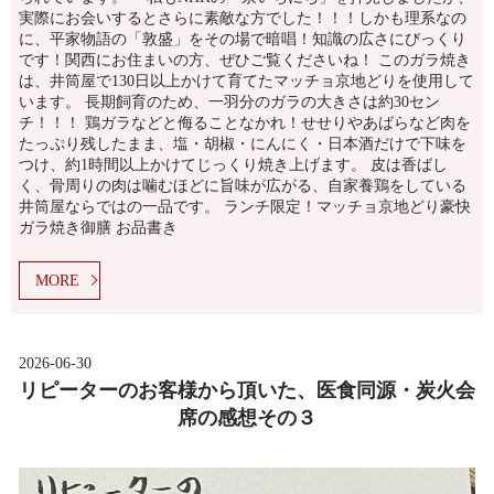
実際にお会いするとさらに素敵な方でした！！！しかも理系なの
に、平家物語の「敦盛」をその場で暗唱！知識の広さにびっくり
です！関西にお住まいの方、ぜひご覧くださいね！ このガラ焼き
は、井筒屋で130日以上かけて育てたマッチョ京地どりを使用して
います。 長期飼育のため、一羽分のガラの大きさは約30セン
チ！！！ 鶏ガラなどと侮ることなかれ！せせりやあばらなど肉を
たっぷり残したまま、塩・胡椒・にんにく・日本酒だけで下味を
つけ、約1時間以上かけてじっくり焼き上げます。 皮は香ばし
く、骨周りの肉は噛むほどに旨味が広がる、自家養鶏をしている
井筒屋ならではの一品です。 ランチ限定！マッチョ京地どり豪快
ガラ焼き御膳 お品書き
MORE
2026-06-30
リピーターのお客様から頂いた、医食同源・炭火会
席の感想その３