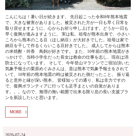
こんにちは！暑い日が続きます。 先日起こった令和8年熊本地震
で、大きな被害がありました。被災された方が一日も早く日常を
取り戻せますように、心からお祈り申し上げます。どうか一日も
早く復興が進みますように。 実は私、祖母が熊本出身で、小さい
ころから熊本のこる豆（ほし納豆）が大好きでした。祖母は家で
納豆を干して作るくらいこる豆好きでした。 成人してからは熊本
の米焼酎・吟香 鳥飼が好きです。 また、10年前の熊本地震がき
っかけで、当時小学生だった長女は救命の仕事を志し、現在は消
防士になっています。 そして、今年登山マラソンでご宿泊頂いた
気象予報士の栗原めぐみさんは、昔は熊本で気象予報士をされて
いて、10年前の熊本地震の時は被災された側だったこと。 振り返
ると意外と縁が深い熊本。 皆様知っての通り、私は非力ですの
で、復興ボランティアに行っても足手まといの自覚がありま
す。。。なので、無理の無い範囲で出来る限り息の長い支援プラ
ンを新設したいと思います。
MORE
2026-07-24