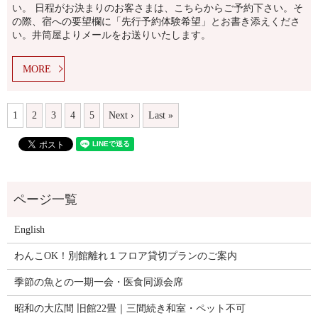
い。 日程がお決まりのお客さまは、こちらからご予約下さい。そ
の際、宿への要望欄に「先行予約体験希望」とお書き添えくださ
い。井筒屋よりメールをお送りいたします。
MORE
1
2
3
4
5
Next ›
Last »
English
わんこOK！別館離れ１フロア貸切プランのご案内
季節の魚との一期一会・医食同源会席
昭和の大広間 旧館22畳｜三間続き和室・ペット不可