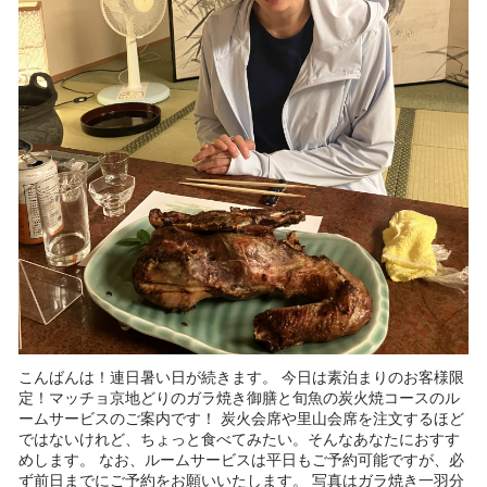
こんばんは！連日暑い日が続きます。 今日は素泊まりのお客様限
定！マッチョ京地どりのガラ焼き御膳と旬魚の炭火焼コースのル
ームサービスのご案内です！ 炭火会席や里山会席を注文するほど
ではないけれど、ちょっと食べてみたい。そんなあなたにおすす
めします。 なお、ルームサービスは平日もご予約可能ですが、必
ず前日までにご予約をお願いいたします。 写真はガラ焼き一羽分