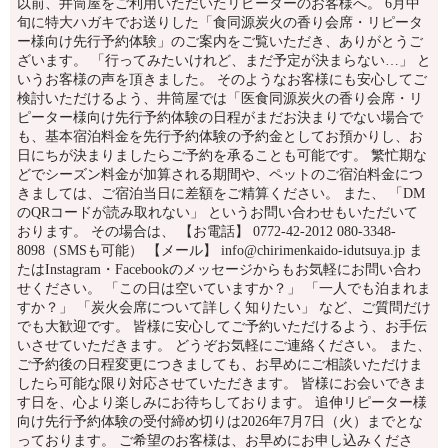
以前、井筒屋をご利用いただいたリピーターのお客様へ。 6月中
旬に特大ハガキでお送りした「食同源炭火の香り会席・リピータ
ー様向け先行予約体験」のご案内をご覧いただき、ありがとうご
ざいます。 「行ってみたいけれど、まだ予定が決まらない…」 と
いうお客様の声を頂きました。 そのようなお客様にも安心してご
検討いただけるよう、井筒屋では「医食同源炭火の香り会席・リ
ピーター様向け先行予約体験の日程がまだお決まりでない場合で
も、基本宿泊料金を先行予約体験の予約金としてお預かりし、お
日にちが決まりましたらご予約を承ることも可能です。 繁忙期な
どでシーズン料金が加算される期間や、ペットのご宿泊料金につ
きましては、ご宿泊当日に差額をご精算ください。 また、 「DM
のQRコードが読み取れない」 というお問い合わせもいただいて
おります。 その場合は、 【お電話】 0772-42-2012 080-3348-
8098（SMSも可能） 【メール】 info@chirimenkaido-idutsuya.jp ま
たはInstagram・Facebookのメッセージからもお気軽にお問い合わ
せください。 「この日は空いていますか？」 「一人でも泊まれま
すか？」 「炭火会席について詳しく知りたい」 など、ご質問だけ
でも大歓迎です。 皆様に安心してご予約いただけるよう、お手伝
いさせていただきます。 どうぞお気軽にご連絡ください。 また、
ご予約後の日程変更につきましても、お早めにご相談いただけま
したら可能な限り対応させていただきます。 皆様にお会いできま
す日を、心より楽しみにお待ちしております。 追伸リピーター様
向け先行予約体験の受付締め切りは2026年7月7日（火）までとな
っております。 ご希望のお客様は、お早めにお申し込みくださ