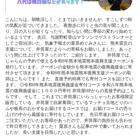
こんにちは。朝晩涼しく、とまではいきませんが、すこしずつ秋
の気配が近づいてきました。 夜散歩に行くと虫の音が聞こえた
り、日の入りが短くなったり。知らない間に季節の変わり始めて
いるようです。 先日、与謝野町登山マラソンでゲストランナーと
してご宿泊頂いた、気象予報士の栗原めぐみさんに、熊本震災の
支援について、井筒屋だよりへの寄稿をお願いしました。あっと
いう間に仕上げて下さったので、ご紹介します。 井筒屋では、
じゃらんの予約で使える令和8年熊本地震熊本復興支援クーポンを
発行しています。クーポンの金額分を熊本地震の復興義援金に寄
付させて頂きます。 令和8年熊本地震熊本復興支援クーポンの取
得はこちらです！ また、直接予約特典でも寄付コースを設けてい
ます。 ◎令和8年熊本地震復興義援金寄付コース 令和八年熊本地
震の復興義援金に１０００円寄付 井筒屋HPからの直接予約はこち
らです。 そして、これまでに井筒屋にいらっしゃったお客様限定
販売している、井筒屋で自家養鶏しているマッチョ京地どりのハ
ムや板長のおかずをお届けするコースでは、お届けコースの売り
上げの中から義援金に寄付をしています。 先日早速お届けコース
ご注文いただいたお客様があったので、井筒屋の負担分も合わせ
て昨日寄付してきました！ 栗原さんも記事の中で書いておられま
したが、長い支援を目指したいと思います。