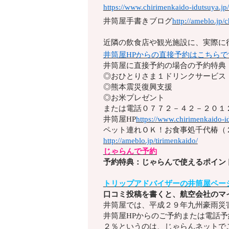
https://www.chirimenkaido-idutsuya.jp
井筒屋手書きブログ
http://ameblo.jp/
近隣の飲食店や観光施設に、実際に
井筒屋HPからの直接予約はこちらで
井筒屋に直接予約の場合の予約特典
◎おひとりさま１ドリンクサービス
◎熊本震災復興支援
◎お米プレゼント
または電話
０７７２－４２－２０１
井筒屋HP
https://www.chirimenkaido-id
ペット連れＯＫ！お食事処千代椿（
http://ameblo.jp/tirimenkaido/
じゃらんで予約
予約特典：じゃらんで使えるポイン
トリップアドバイザーの井筒屋ペー
口コミ投稿を書くと、航空会社のマ
井筒屋では、平成２９年九州豪雨災
井筒屋HPからのご予約または電話
２％というのは、じゃらんネットで