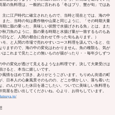
筒屋の魚料理は、一般的に言われる「冬はブリ、蟹が旬」ではあ
主に江戸時代に確立されたもので、当時と現在とでは、海の中
。また、当時の旬は農作物や山菜と同じように、「その時期大量
時期に脂の乗った、美味しい状態で水揚げされる魚」とは、また
や秋刀魚のように、脂の乗る時期と水揚げ量が一致するものもあ
の日など、人間の都合に合わせて作った旬もあります。）
モ、と人間の市場で売れやすいコース料理を汲んでいると、仕
なりますので、海の中の変化はわかりません。魚の種類も、気が
いはこれまで見たことの無いものが揚がったり・・毎年少しずつ
中の変化が透けて見えるようなお料理です。決して大衆受けは
頂けると、本当に嬉しいです。
風情をほめて頂き、ありがとうございます。ちりめん街道の町
が、日本人の心象風景そのものの、どこか懐かしい、落ち着いた
な、のんびりした休日を過ごしたい。ついでに美味しい魚料理も
井筒屋を思い出してくださいね。心より、お待ちしています。
utsuya.jp/
想