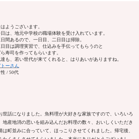
おはようございます。
今日は、地元中学校の職場体験を受け入れています。
三日間あるので、一日目、二日目は掃除。
三日目は調理実習で、仕込みを手伝ってもらうのと
ばら寿司を作ってもらいます。
私達も、若い世代が来てくれると、はりあいがありますね。
ガトーさん
性 / 50代
お世話になりました。魚料理が大好きな家族ですので、いろいろ
。地産地消の思いを組み込んだお料理の数々、おいしくいただき
情は町並みに合っていて、ほっこりさせてくれました。帰宅後、
をたくさんさせてもらいました。本当にありがとうございまし