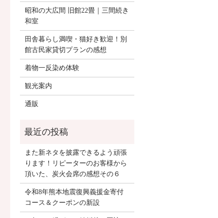
昭和の大広間 旧館22畳｜三間続き
和室
田舎暮らし満喫・猫好き歓迎！別
館古民家貸切プランの感想
着物一反染め体験
観光案内
通販
また新ネタを披露できるよう頑張
ります！リピーターのお客様から
頂いた、炭火会席の感想その６
令和8年熊本地震復興義援金寄付
コース＆クーポンの新設