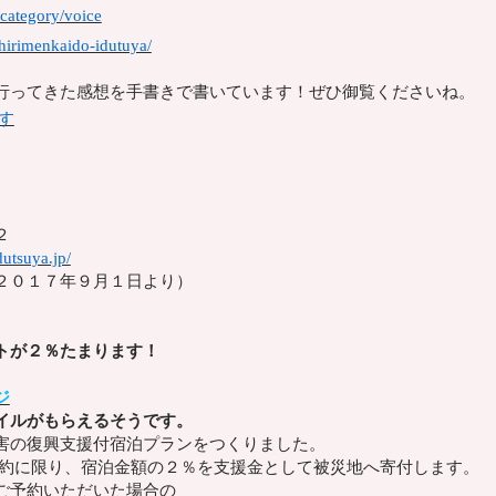
/category/voice
chirimenkaido-idutuya/
行ってきた感想を手書きで書いています！ぜひ御覧くださいね。
す
２
utsuya.jp/
２０１７年９月１日より）
トが２％たまります！
ジ
イルがもらえるそうです。
害の復興支援付宿泊プランをつくりました。
予約に限り、宿泊金額の２％
を支援金として被災地へ寄付します。
ご予約いただいた場合の