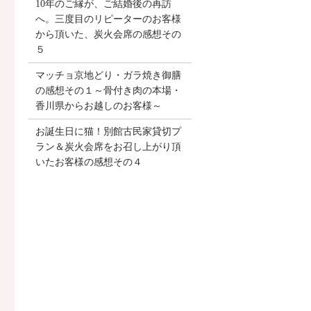
10年のご縁が、ご結婚後の再訪
へ。三度目のリピーターのお客様
から頂いた、炭火会席の感想その
５
マッチョ京地どり・ガラ焼き御膳
の感想その１～骨付き肉の本場・
香川県からお越しのお客様～
お誕生日に猫！別館古民家貸切プ
ラン＆炭火会席をお召し上がり頂
いたお客様の感想その４