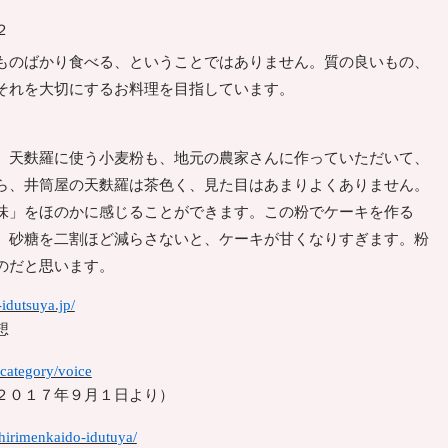
２
のばかり食べる、ということではありません。質の良いもの、
それを大切にするお料理を目指しています。
天麩羅に使う小麦粉も、地元の農家さんに作っていただいて、
ら、井筒屋の天麩羅は茶色く、見た目はあまりよくありません。
味」をほのかに感じることができます。この粉でケーキを作る
、砂糖を二割ほど減らさないと、ケーキが甘くなりすぎます。粉
のだと思います。
idutsuya.jp/
想
/category/voice
２０１７年９月１日より）
chirimenkaido-idutuya/