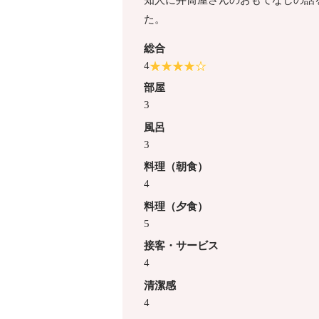
た。
総合
4
部屋
3
風呂
3
料理（朝食）
4
料理（夕食）
5
接客・サービス
4
清潔感
4