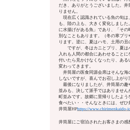
だき、ありがとうございました。井
りません。
現在広く認識されている魚の旬は、
も、陸の上も、大きく変化しました
に水揚げがある魚」であり、「その
別なこともあります。（冬の寒ブリ
ります。逆に、夏はハモ、土用の丑
ですが、冬はカニとブリ、夏はハ
入れも人間の都合にあわせることに
付いたら見かけなくなったり、ある
変わってきます。
井筒屋の医食同源会席はそんな海の
しないですが、喜んでお召し上がり
最後になりましたが、井筒屋の趣や
並みも、決して派手ではありません
町並みです。故郷に里帰りしたよう
食べたい・・そんなときには、ぜひ
井筒屋HP
https://www.chirimenkaido-id
井筒屋にご宿泊されたお客さまの感