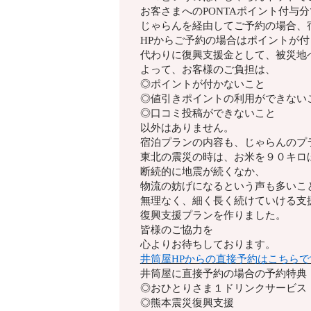
お客さまへのPONTAポイント付与
じゃらんを経由してご予約の場合、
HPからご予約の場合はポイントが
代わりに復興支援金として、被災地
よって、お客様のご負担は、
◎ポイントが付かないこと
◎値引きポイントの利用ができない
◎口コミ投稿ができないこと
以外はありません。
宿泊プランの内容も、
じゃらんのプ
東北の震災の時は、お米を９０キロ
断続的に地震が続くなか、
物流の妨げになるという声も多いこ
無理なく、細く長く続けていける支
復興支援プランを作りました。
皆様のご協力を
心よりお待ちしております。
井筒屋HPからの直接予約はこちらで
井筒屋に直接予約の場合の予約特典
◎おひとりさま１ドリンクサービス
◎熊本震災復興支援