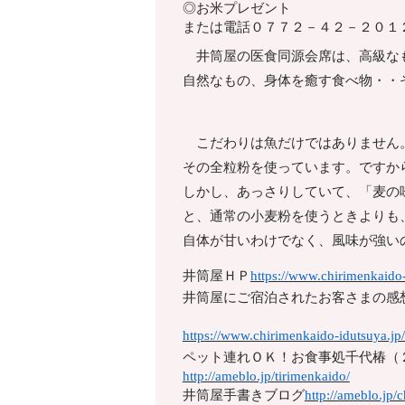
◎お米プレゼント
または電話
０７７２－４２－２０１
井筒屋の医食同源会席は、高級なも
自然なもの、身体を癒す食べ物・・
こだわりは魚だけではありません。
その全粒粉を使っています。ですか
しかし、あっさりしていて、「麦の
と、通常の小麦粉を使うときよりも
自体が甘いわけでなく、風味が強い
井筒屋ＨＰ
https://www.chirimenkaido-
井筒屋にご宿泊されたお客さまの感
https://www.chirimenkaido-idutsuya.jp
ペット連れＯＫ！お食事処千代椿（
http://ameblo.jp/tirimenkaido/
井筒屋手書きブログ
http://ameblo.jp/