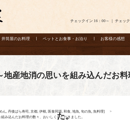
チェックイン 16：00～ ｜ チェック
井筒屋のお料理
ペットとお食事・お泊り
お客様の感想
～地産地消の思いを組み込んだお
めん
,
丹後ばら寿司
,
京都
,
伊根
,
医食同源
,
和食
,
地魚
,
旬の魚
,
魚料理
]
た。
を組み込んだお料理の数々、おいしくいただきました。