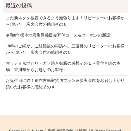
また新ネタを披露できるよう頑張ります！リピーターのお客様か
ら頂いた、炭火会席の感想その６
令和8年熊本地震復興義援金寄付コース＆クーポンの新設
10年のご縁が、ご結婚後の再訪へ。三度目のリピーターのお客様
から頂いた、炭火会席の感想その５
マッチョ京地どり・ガラ焼き御膳の感想その１～骨付き肉の本
場・香川県からお越しのお客様～
お誕生日に猫！別館古民家貸切プラン＆炭火会席をお召し上がり
頂いたお客様の感想その４