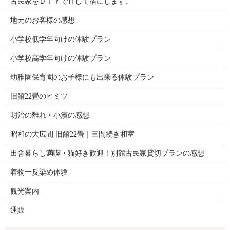
古民家をＤＩＹで直して宿にします。
地元のお客様の感想
小学校低学年向けの体験プラン
小学校高学年向けの体験プラン
幼稚園保育園のお子様にも出来る体験プラン
旧館22畳のヒミツ
明治の離れ・小濱の感想
昭和の大広間 旧館22畳｜三間続き和室
田舎暮らし満喫・猫好き歓迎！別館古民家貸切プランの感想
着物一反染め体験
観光案内
通販