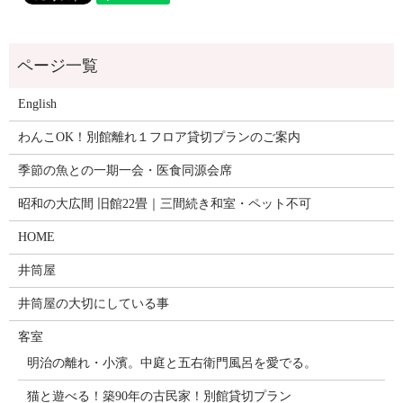
English
わんこOK！別館離れ１フロア貸切プランのご案内
季節の魚との一期一会・医食同源会席
昭和の大広間 旧館22畳｜三間続き和室・ペット不可
HOME
井筒屋
井筒屋の大切にしている事
客室
明治の離れ・小濱。中庭と五右衛門風呂を愛でる。
猫と遊べる！築90年の古民家！別館貸切プラン