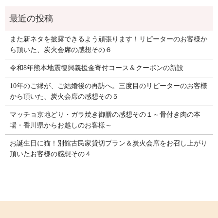
また新ネタを披露できるよう頑張ります！リピーターのお客様か
ら頂いた、炭火会席の感想その６
令和8年熊本地震復興義援金寄付コース＆クーポンの新設
10年のご縁が、ご結婚後の再訪へ。三度目のリピーターのお客様
から頂いた、炭火会席の感想その５
マッチョ京地どり・ガラ焼き御膳の感想その１～骨付き肉の本
場・香川県からお越しのお客様～
お誕生日に猫！別館古民家貸切プラン＆炭火会席をお召し上がり
頂いたお客様の感想その４