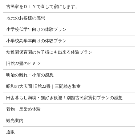
古民家をＤＩＹで直して宿にします。
地元のお客様の感想
小学校低学年向けの体験プラン
小学校高学年向けの体験プラン
幼稚園保育園のお子様にも出来る体験プラン
旧館22畳のヒミツ
明治の離れ・小濱の感想
昭和の大広間 旧館22畳｜三間続き和室
田舎暮らし満喫・猫好き歓迎！別館古民家貸切プランの感想
着物一反染め体験
観光案内
通販