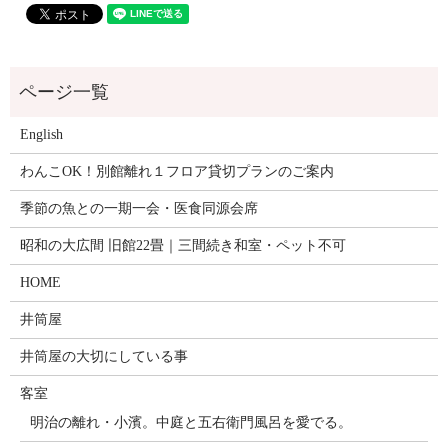
English
わんこOK！別館離れ１フロア貸切プランのご案内
季節の魚との一期一会・医食同源会席
昭和の大広間 旧館22畳｜三間続き和室・ペット不可
HOME
井筒屋
井筒屋の大切にしている事
客室
明治の離れ・小濱。中庭と五右衛門風呂を愛でる。