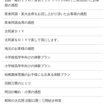
別館・離れ１フロア貸切プラン（ペットOK)でご宿泊頂いたお客
様の感想
医食同源・炭火会席をお召し上がり頂いたお客様の感想
医食同源会席の感想
古民家ＤＩＹ
古民家をＤＩＹで直して宿にします。
地元のお客様の感想
小学校低学年向けの体験プラン
小学校高学年向けの体験プラン
幼稚園保育園のお子様にも出来る体験プラン
旧館22畳のヒミツ
明治の離れ・小濱の感想
昭和の大広間 旧館22畳｜三間続き和室