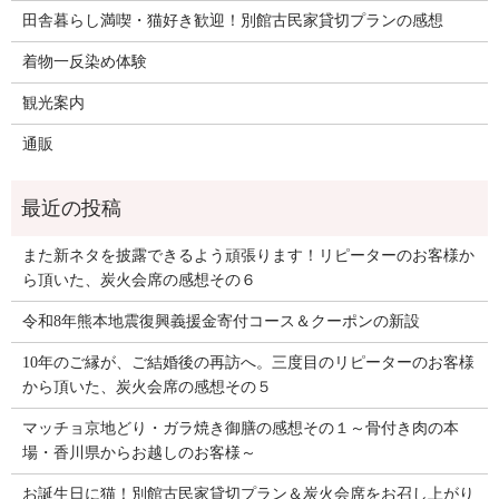
田舎暮らし満喫・猫好き歓迎！別館古民家貸切プランの感想
着物一反染め体験
観光案内
通販
また新ネタを披露できるよう頑張ります！リピーターのお客様か
ら頂いた、炭火会席の感想その６
令和8年熊本地震復興義援金寄付コース＆クーポンの新設
10年のご縁が、ご結婚後の再訪へ。三度目のリピーターのお客様
から頂いた、炭火会席の感想その５
マッチョ京地どり・ガラ焼き御膳の感想その１～骨付き肉の本
場・香川県からお越しのお客様～
お誕生日に猫！別館古民家貸切プラン＆炭火会席をお召し上がり