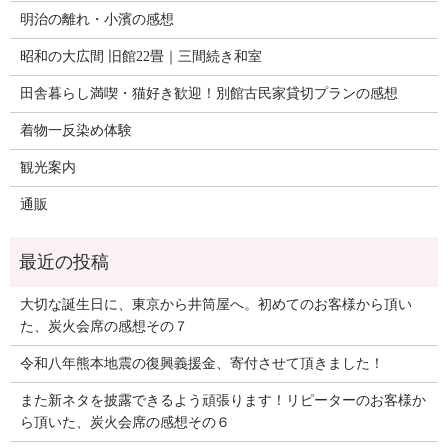
明治の離れ・小濱の感想
昭和の大広間 旧館22畳｜三間続き和室
田舎暮らし満喫・猫好き歓迎！別館古民家貸切プランの感想
着物一反染め体験
観光案内
通販
大切な誕生日に、東京から井筒屋へ。初めてのお客様から頂い
た、炭火会席の感想その７
令和八年熊本地震の復興義援金、寄付させて頂きました！
また新ネタを披露できるよう頑張ります！リピーターのお客様か
ら頂いた、炭火会席の感想その６