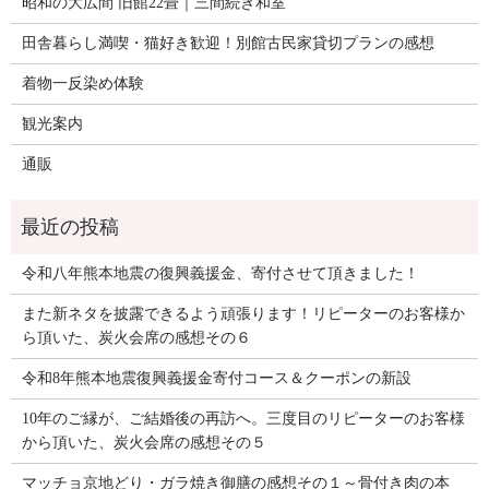
昭和の大広間 旧館22畳｜三間続き和室
田舎暮らし満喫・猫好き歓迎！別館古民家貸切プランの感想
着物一反染め体験
観光案内
通販
令和八年熊本地震の復興義援金、寄付させて頂きました！
また新ネタを披露できるよう頑張ります！リピーターのお客様か
ら頂いた、炭火会席の感想その６
令和8年熊本地震復興義援金寄付コース＆クーポンの新設
10年のご縁が、ご結婚後の再訪へ。三度目のリピーターのお客様
から頂いた、炭火会席の感想その５
マッチョ京地どり・ガラ焼き御膳の感想その１～骨付き肉の本