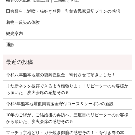
昭和の大広間 旧館22畳｜三間続き和室
田舎暮らし満喫・猫好き歓迎！別館古民家貸切プランの感想
着物一反染め体験
観光案内
通販
令和八年熊本地震の復興義援金、寄付させて頂きました！
また新ネタを披露できるよう頑張ります！リピーターのお客様か
ら頂いた、炭火会席の感想その６
令和8年熊本地震復興義援金寄付コース＆クーポンの新設
10年のご縁が、ご結婚後の再訪へ。三度目のリピーターのお客様
から頂いた、炭火会席の感想その５
マッチョ京地どり・ガラ焼き御膳の感想その１～骨付き肉の本