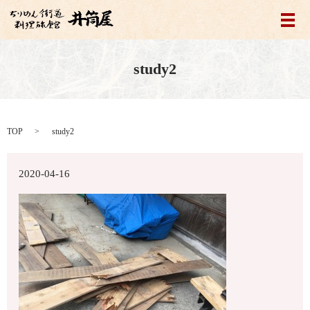
メ
study2
TOP
study2
2020-04-16