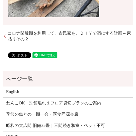
コロナ閑散期を利用して、古民家を、ＤＩＹで宿にする計画～床
貼りその２
English
わんこOK！別館離れ１フロア貸切プランのご案内
季節の魚との一期一会・医食同源会席
昭和の大広間 旧館22畳｜三間続き和室・ペット不可