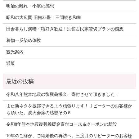
明治の離れ・小濱の感想
昭和の大広間 旧館22畳｜三間続き和室
田舎暮らし満喫・猫好き歓迎！別館古民家貸切プランの感想
着物一反染め体験
観光案内
通販
令和八年熊本地震の復興義援金、寄付させて頂きました！
また新ネタを披露できるよう頑張ります！リピーターのお客様か
ら頂いた、炭火会席の感想その６
令和8年熊本地震復興義援金寄付コース＆クーポンの新設
10年のご縁が、ご結婚後の再訪へ。三度目のリピーターのお客様