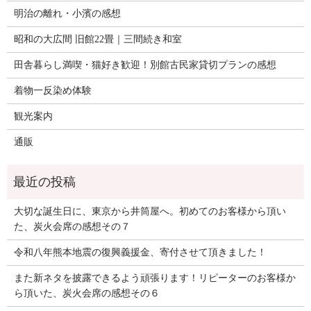
明治の離れ・小濱の感想
昭和の大広間 旧館22畳｜三間続き和室
田舎暮らし満喫・猫好き歓迎！別館古民家貸切プランの感想
着物一反染め体験
観光案内
通販
大切な誕生日に、東京から井筒屋へ。初めてのお客様から頂い
た、炭火会席の感想その７
令和八年熊本地震の復興義援金、寄付させて頂きました！
また新ネタを披露できるよう頑張ります！リピーターのお客様か
ら頂いた、炭火会席の感想その６