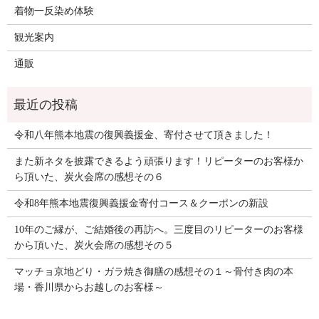
着物一反染め体験
観光案内
通販
令和八年熊本地震の復興義援金、寄付させて頂きました！
また新ネタを披露できるよう頑張ります！リピーターのお客様か
ら頂いた、炭火会席の感想その６
令和8年熊本地震復興義援金寄付コース＆クーポンの新設
10年のご縁が、ご結婚後の再訪へ。三度目のリピーターのお客様
から頂いた、炭火会席の感想その５
マッチョ京地どり・ガラ焼き御膳の感想その１～骨付き肉の本
場・香川県からお越しのお客様～