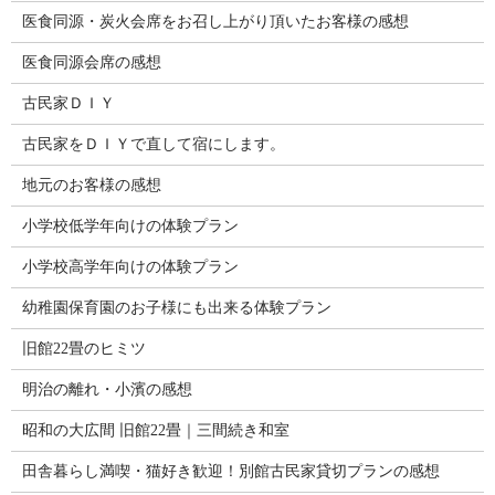
医食同源・炭火会席をお召し上がり頂いたお客様の感想
医食同源会席の感想
古民家ＤＩＹ
古民家をＤＩＹで直して宿にします。
地元のお客様の感想
小学校低学年向けの体験プラン
小学校高学年向けの体験プラン
幼稚園保育園のお子様にも出来る体験プラン
旧館22畳のヒミツ
明治の離れ・小濱の感想
昭和の大広間 旧館22畳｜三間続き和室
田舎暮らし満喫・猫好き歓迎！別館古民家貸切プランの感想