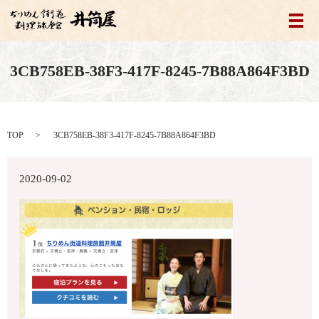
メ
3CB758EB-38F3-417F-8245-7B88A864F3BD
TOP
3CB758EB-38F3-417F-8245-7B88A864F3BD
2020-09-02