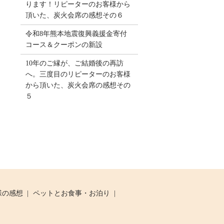
ります！リピーターのお客様から
頂いた、炭火会席の感想その６
令和8年熊本地震復興義援金寄付
コース＆クーポンの新設
10年のご縁が、ご結婚後の再訪
へ。三度目のリピーターのお客様
から頂いた、炭火会席の感想その
５
様の感想
ペットとお食事・お泊り