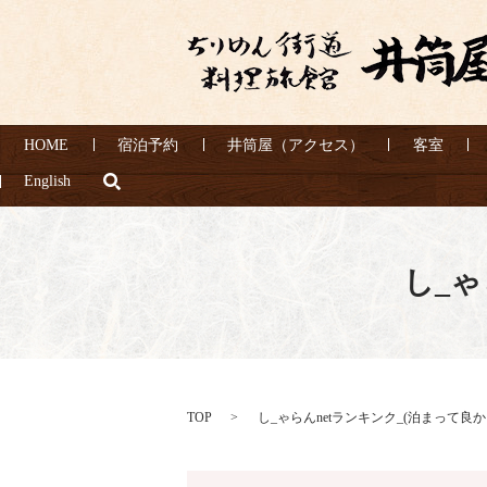
HOME
宿泊予約
井筒屋（アクセス）
客室
search
English
し_ゃ
TOP
し_ゃらんnetランキンク_(泊まって良か