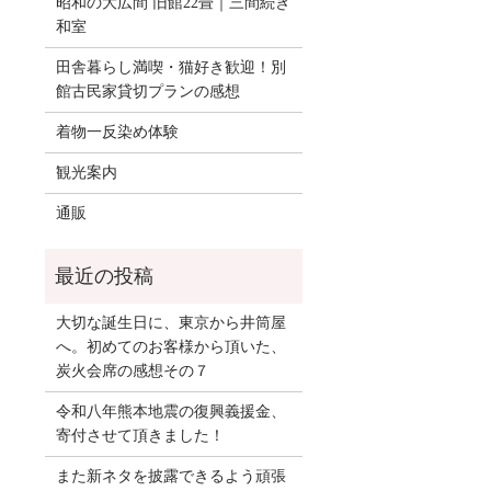
昭和の大広間 旧館22畳｜三間続き
和室
田舎暮らし満喫・猫好き歓迎！別
館古民家貸切プランの感想
着物一反染め体験
観光案内
通販
大切な誕生日に、東京から井筒屋
へ。初めてのお客様から頂いた、
炭火会席の感想その７
令和八年熊本地震の復興義援金、
寄付させて頂きました！
また新ネタを披露できるよう頑張