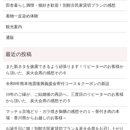
田舎暮らし満喫・猫好き歓迎！別館古民家貸切プランの感想
着物一反染め体験
観光案内
通販
また新ネタを披露できるよう頑張ります！リピーターのお客様か
ら頂いた、炭火会席の感想その６
令和8年熊本地震復興義援金寄付コース＆クーポンの新設
10年のご縁が、ご結婚後の再訪へ。三度目のリピーターのお客様
から頂いた、炭火会席の感想その５
マッチョ京地どり・ガラ焼き御膳の感想その１～骨付き肉の本
場・香川県からお越しのお客様～
お誕生日に猫！別館古民家貸切プラン＆炭火会席をお召し上がり