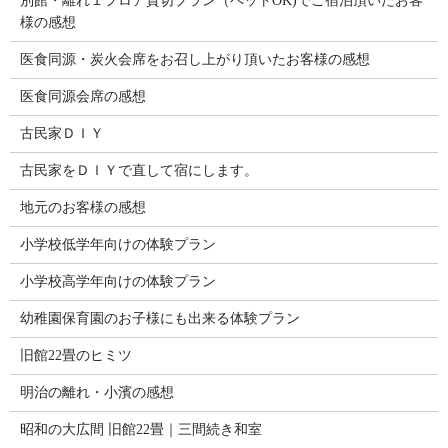
別館・離れ１フロア貸切プラン（ペットOK)でご宿泊頂いたお客
様の感想
医食同源・炭火会席をお召し上がり頂いたお客様の感想
医食同源会席の感想
古民家ＤＩＹ
古民家をＤＩＹで直して宿にします。
地元のお客様の感想
小学校低学年向けの体験プラン
小学校高学年向けの体験プラン
幼稚園保育園のお子様にも出来る体験プラン
旧館22畳のヒミツ
明治の離れ・小濱の感想
昭和の大広間 旧館22畳｜三間続き和室