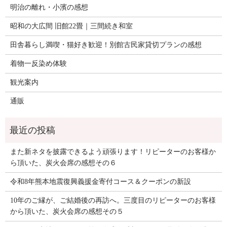
明治の離れ・小濱の感想
昭和の大広間 旧館22畳｜三間続き和室
田舎暮らし満喫・猫好き歓迎！別館古民家貸切プランの感想
着物一反染め体験
観光案内
通販
また新ネタを披露できるよう頑張ります！リピーターのお客様か
ら頂いた、炭火会席の感想その６
令和8年熊本地震復興義援金寄付コース＆クーポンの新設
10年のご縁が、ご結婚後の再訪へ。三度目のリピーターのお客様
から頂いた、炭火会席の感想その５