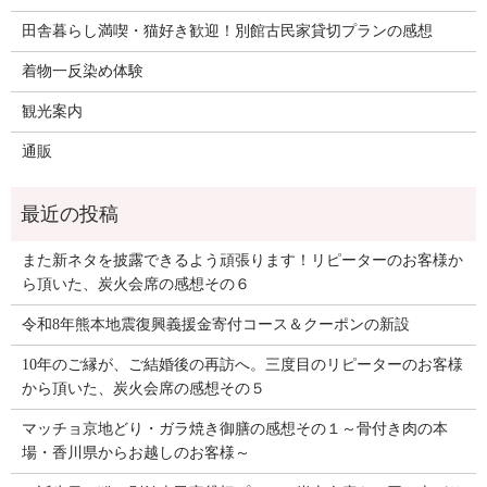
田舎暮らし満喫・猫好き歓迎！別館古民家貸切プランの感想
着物一反染め体験
観光案内
通販
また新ネタを披露できるよう頑張ります！リピーターのお客様か
ら頂いた、炭火会席の感想その６
令和8年熊本地震復興義援金寄付コース＆クーポンの新設
10年のご縁が、ご結婚後の再訪へ。三度目のリピーターのお客様
から頂いた、炭火会席の感想その５
マッチョ京地どり・ガラ焼き御膳の感想その１～骨付き肉の本
場・香川県からお越しのお客様～