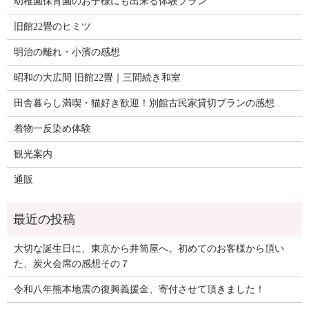
幼稚園保育園のお子様にも出来る体験プラン
旧館22畳のヒミツ
明治の離れ・小濱の感想
昭和の大広間 旧館22畳｜三間続き和室
田舎暮らし満喫・猫好き歓迎！別館古民家貸切プランの感想
着物一反染め体験
観光案内
通販
大切な誕生日に、東京から井筒屋へ。初めてのお客様から頂い
た、炭火会席の感想その７
令和八年熊本地震の復興義援金、寄付させて頂きました！