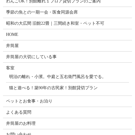
わんこOK！別館離れ１フロア貸切プランのご案内
季節の魚との一期一会・医食同源会席
昭和の大広間 旧館22畳｜三間続き和室・ペット不可
HOME
井筒屋
井筒屋の大切にしている事
客室
明治の離れ・小濱。中庭と五右衛門風呂を愛でる。
猫と遊べる！築90年の古民家！別館貸切プラン
ペットとお食事・お泊り
よくある質問
井筒屋のお料理
お問い合わせ