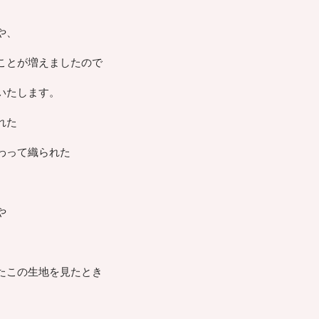
や、
ことが増えましたので
いたします。
れた
わって織られた
や
、
たこの生地を見たとき