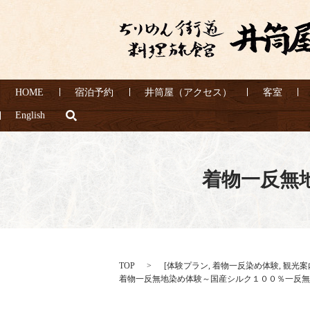
HOME
宿泊予約
井筒屋（アクセス）
客室
search
English
着物一反無
TOP
[
体験プラン
,
着物一反染め体験
,
観光案
着物一反無地染め体験～国産シルク１００％一反無