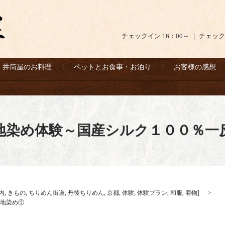
チェックイン 16：00～ ｜ チェック
井筒屋のお料理
ペットとお食事・お泊り
お客様の感想
地染め体験～国産シルク１００％一
内
,
きもの
,
ちりめん街道
,
丹後ちりめん
,
京都
,
体験
,
体験プラン
,
和服
,
着物
]
地染め①