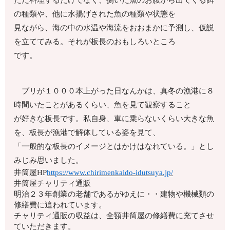
ただ料理するだけでなく、捌いた魚のお腹から出てくる餌
の種類や、他に水揚げされた魚の種類や状態を
見ながら、海の中の水温や海流をおおまかに予測し、仮説
を立ててみる。それが板長のおもしろいところ
です。
ブリが１０００本上がった日なんかは、真冬の漁港に８
時間いたことがあるくらい、魚を見て観察すること
が好きな板長です。私自身、車に乗らないくらい大きな魚
を、板長が漁港で解体している姿を見て、
「一般的な板長のイメージとはかけはなれている。」とし
みじみ思いました。
井筒屋HP
https://www.chirimenkaido-idutsuya.jp/
井筒屋チャリティ通販
明治２３年創業の老舗であるがゆえに・・建物や機械類の
修繕費に追われています。
チャリティ通販の収益は、全額井筒屋の修繕費に充てさせ
ていただきます。