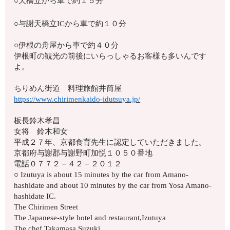
○天橋立から車で約１５分
○与謝天橋立ICから車で約１０分
○伊根の舟屋から車で約４０分
伊根町の観光の前後にいらっしゃるお客様も多いんです
よ。
ちりめん街道 料理旅館井筒屋
https://www.chirimenkaido-idutsuya.jp/
板長鈴木孝昌
女将 鈴木和女
平成２７年、京都食育先生に認定していただきました。
京都府与謝郡与謝野町加悦１０５０番地
電話０７７２－４２－２０１２
○ Izutuya is about 15 minutes by the car from Amano-
hashidate and about 10 minutes by the car from Yosa Amano-
hashidate IC.
The Chirimen Street
The Japanese-style hotel and restaurant,Izutuya
The chef Takamasa Suzuki