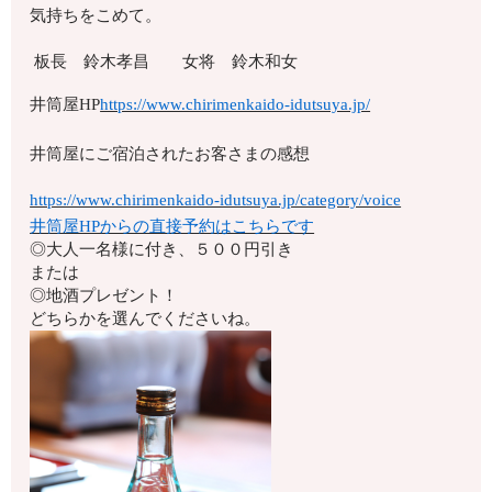
気持ちをこめて。
板長 鈴木孝昌 女将 鈴木和女
井筒屋HP
https://www.chirimenkaido-idutsuya.jp/
井筒屋にご宿泊されたお客さまの感想
https://www.chirimenkaido-idutsuya.jp/category/voice
井筒屋HPからの直接予約はこちらです
◎大人一名様に付き、５００円引き
または
◎地酒プレゼント！
どちらかを選んでくださいね。