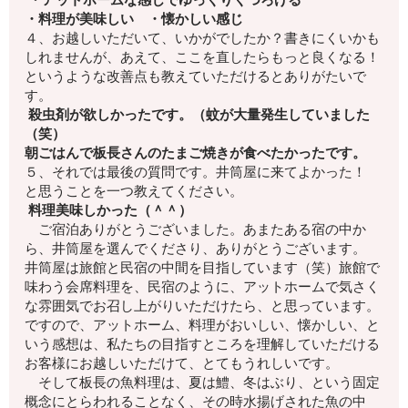
・料理が美味しい ・懐かしい感じ
４、お越しいただいて、いかがでしたか？
書きにくいかも
しれませんが、
あえて、ここを直したらもっと良くなる！
というような改善点も教えていただけるとありがたいで
す。
殺虫剤が欲しかったです。（蚊が大量発生していました
（笑）
朝ごはんで板長さんのたまご焼きが食べたかったです。
５、それでは最後の質問です。井筒屋に来てよかった！
と思うことを一つ教えてください。
料理美味しかった（＾＾）
ご宿泊ありがとうございました。あまたある宿の中か
ら、井筒屋を選んでくださり、ありがとうございます。
井筒屋は旅館と民宿の中間を目指しています（笑）旅館で
味わう会席料理を、民宿のように、アットホームで気さく
な雰囲気でお召し上がりいただけたら、と思っています。
ですので、アットホーム、料理がおいしい、懐かしい、と
いう感想は、私たちの目指すところを理解していただける
お客様にお越しいただけて、とてもうれしいです。
そして板長の魚料理は、夏は鱧、冬はぶり、という固定
概念にとらわれることなく、その時水揚げされた魚の中