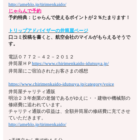
http://ameblo.jp/tirimenkaido/
じゃらんで予約
予約特典：じゃらんで使えるポイントが２％たまります！
トリップアドバイザーの井筒屋ページ
口コミ投稿を書くと、航空会社のマイルがもらえるそうで
す。
電話
０７７２－４２－２０１２
井筒屋ＨＰ
https://www.chirimenkaido-idutsuya.jp/
井筒屋にご宿泊されたお客さまの感想
https://www.chirimenkaido-idutsuya.jp/category/voice
井筒屋チャリティ通販
明治２３年創業の老舗であるがゆえに・・建物や機械類の
修繕費に追われています。
チャリティ通販の収益は、全額井筒屋の修繕費に充てさせ
ていただきます。
http://ameblo.jp/tirimenkaido/