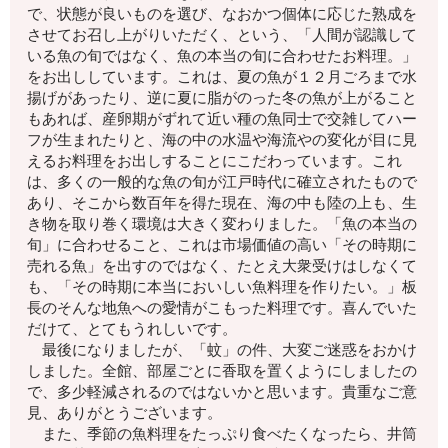
で、状態が良いものを選び、なおかつ個体に応じた熟成を
させてお召し上がりいただく、という、「人間が認識して
いる魚の旬ではなく、魚の本当の旬に合わせたお料理。」
をお出ししています。これは、夏の魚が１２月ごろまで水
揚げがあったり、逆に夏に脂がのった冬の魚が上がること
もあれば、産卵期がずれて近い種の魚同士で交雑してハー
フが生まれたりと、海の中の水温や海流やの変化が目に見
えるお料理をお出しすることにこだわっています。これ
は、多くの一般的な魚の旬が江戸時代に確立されたもので
あり、そこから数百年を得た現在、海の中も陸の上も、生
き物を取り巻く環境は大きく変わりました。「魚の本当の
旬」に合わせること、これは市場価値の高い「その時期に
売れる魚」を出すのではなく、たとえ大衆受けはしなくて
も、「その時期に本当においしい魚料理を作りたい。」板
長のそんな地魚への愛情がこもった料理です。喜んでいた
だけて、とてもうれしいです。
最後になりましたが、「蚊」の件、大変ご迷惑をおかけ
しました。全館、部屋ごとに香取を置くようにしましたの
で、多少軽減されるのではないかと思います。貴重なご意
見、ありがとうございます。
また、季節の魚料理をたっぷり食べたくなったら、井筒