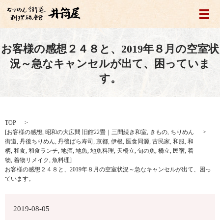
メ
お客様の感想２４８と、2019年８月の空室状
況～急なキャンセルが出て、困っていま
す。
TOP
[
お客様の感想
,
昭和の大広間 旧館22畳｜三間続き和室
,
きもの
,
ちりめん
街道
,
丹後ちりめん
,
丹後ばら寿司
,
京都
,
伊根
,
医食同源
,
古民家
,
和服
,
和
柄
,
和食
,
和食ランチ
,
地酒
,
地魚
,
地魚料理
,
天橋立
,
旬の魚
,
橋立
,
民宿
,
着
物
,
着物リメイク
,
魚料理
]
お客様の感想２４８と、2019年８月の空室状況～急なキャンセルが出て、困っ
ています。
2019-08-05