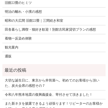
旧館22畳のヒミツ
明治の離れ・小濱の感想
昭和の大広間 旧館22畳｜三間続き和室
田舎暮らし満喫・猫好き歓迎！別館古民家貸切プランの感想
着物一反染め体験
観光案内
通販
大切な誕生日に、東京から井筒屋へ。初めてのお客様から頂い
た、炭火会席の感想その７
令和八年熊本地震の復興義援金、寄付させて頂きました！
また新ネタを披露できるよう頑張ります！リピーターのお客様か