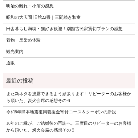
明治の離れ・小濱の感想
昭和の大広間 旧館22畳｜三間続き和室
田舎暮らし満喫・猫好き歓迎！別館古民家貸切プランの感想
着物一反染め体験
観光案内
通販
また新ネタを披露できるよう頑張ります！リピーターのお客様か
ら頂いた、炭火会席の感想その６
令和8年熊本地震復興義援金寄付コース＆クーポンの新設
10年のご縁が、ご結婚後の再訪へ。三度目のリピーターのお客様
から頂いた、炭火会席の感想その５