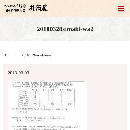
メ
20180328simaki-wa2
TOP
20180328simaki-wa2
2019-03-03