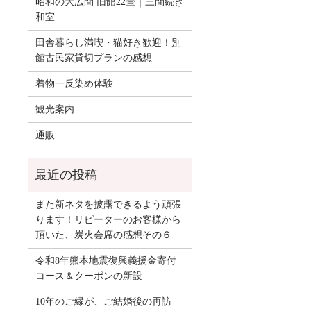
昭和の大広間 旧館22畳｜三間続き
和室
田舎暮らし満喫・猫好き歓迎！別
館古民家貸切プランの感想
着物一反染め体験
観光案内
通販
また新ネタを披露できるよう頑張
ります！リピーターのお客様から
頂いた、炭火会席の感想その６
令和8年熊本地震復興義援金寄付
コース＆クーポンの新設
10年のご縁が、ご結婚後の再訪