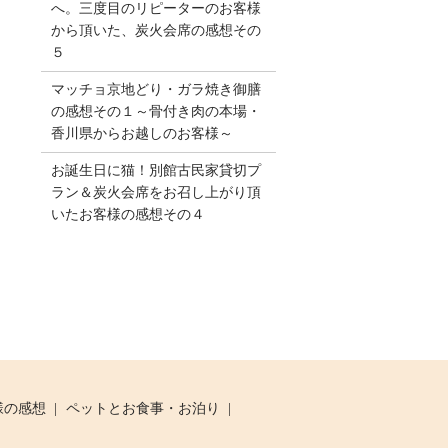
へ。三度目のリピーターのお客様
から頂いた、炭火会席の感想その
５
マッチョ京地どり・ガラ焼き御膳
の感想その１～骨付き肉の本場・
香川県からお越しのお客様～
お誕生日に猫！別館古民家貸切プ
ラン＆炭火会席をお召し上がり頂
いたお客様の感想その４
様の感想
ペットとお食事・お泊り