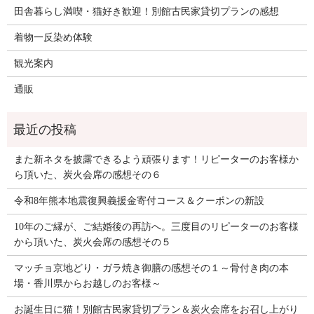
田舎暮らし満喫・猫好き歓迎！別館古民家貸切プランの感想
着物一反染め体験
観光案内
通販
また新ネタを披露できるよう頑張ります！リピーターのお客様か
ら頂いた、炭火会席の感想その６
令和8年熊本地震復興義援金寄付コース＆クーポンの新設
10年のご縁が、ご結婚後の再訪へ。三度目のリピーターのお客様
から頂いた、炭火会席の感想その５
マッチョ京地どり・ガラ焼き御膳の感想その１～骨付き肉の本
場・香川県からお越しのお客様～
お誕生日に猫！別館古民家貸切プラン＆炭火会席をお召し上がり