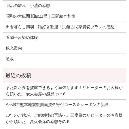
明治の離れ・小濱の感想
昭和の大広間 旧館22畳｜三間続き和室
田舎暮らし満喫・猫好き歓迎！別館古民家貸切プランの感想
着物一反染め体験
観光案内
通販
また新ネタを披露できるよう頑張ります！リピーターのお客様か
ら頂いた、炭火会席の感想その６
令和8年熊本地震復興義援金寄付コース＆クーポンの新設
10年のご縁が、ご結婚後の再訪へ。三度目のリピーターのお客様
から頂いた、炭火会席の感想その５