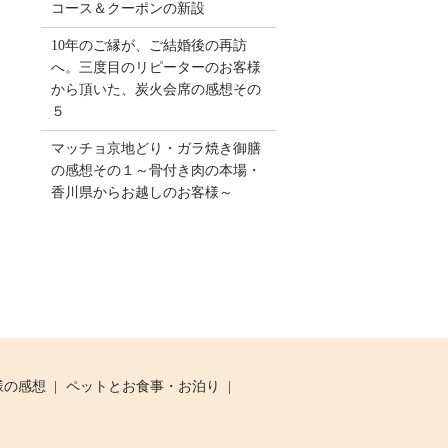
コース＆クーポンの新設
10年のご縁が、ご結婚後の再訪
へ。三度目のリピーターのお客様
から頂いた、炭火会席の感想その
５
マッチョ京地どり・ガラ焼き御膳
の感想その１～骨付き肉の本場・
香川県からお越しのお客様～
様の感想
ペットとお食事・お泊り