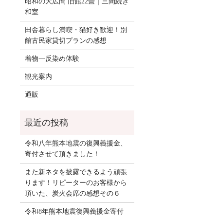
昭和の大広間 旧館22畳｜三間続き
和室
田舎暮らし満喫・猫好き歓迎！別
館古民家貸切プランの感想
着物一反染め体験
観光案内
通販
令和八年熊本地震の復興義援金、
寄付させて頂きました！
また新ネタを披露できるよう頑張
ります！リピーターのお客様から
頂いた、炭火会席の感想その６
令和8年熊本地震復興義援金寄付