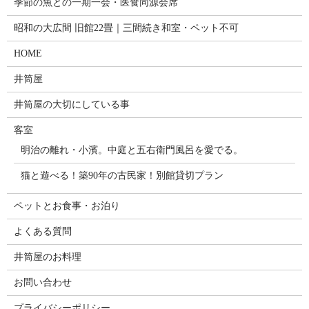
季節の魚との一期一会・医食同源会席
昭和の大広間 旧館22畳｜三間続き和室・ペット不可
HOME
井筒屋
井筒屋の大切にしている事
客室
明治の離れ・小濱。中庭と五右衛門風呂を愛でる。
猫と遊べる！築90年の古民家！別館貸切プラン
ペットとお食事・お泊り
よくある質問
井筒屋のお料理
お問い合わせ
プライバシーポリシー