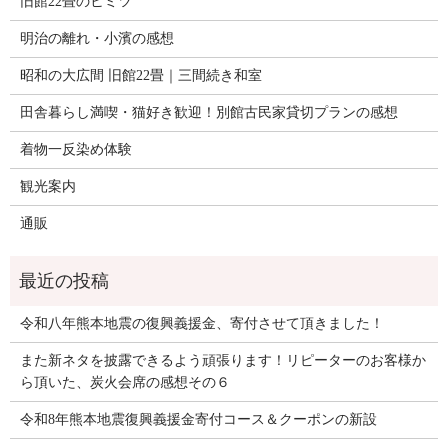
旧館22畳のヒミツ
明治の離れ・小濱の感想
昭和の大広間 旧館22畳｜三間続き和室
田舎暮らし満喫・猫好き歓迎！別館古民家貸切プランの感想
着物一反染め体験
観光案内
通販
令和八年熊本地震の復興義援金、寄付させて頂きました！
また新ネタを披露できるよう頑張ります！リピーターのお客様か
ら頂いた、炭火会席の感想その６
令和8年熊本地震復興義援金寄付コース＆クーポンの新設