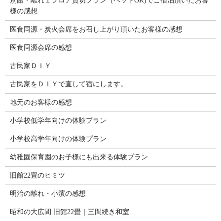
別館・離れ１フロア貸切プラン（ペットOK)でご宿泊頂いたお客
様の感想
医食同源・炭火会席をお召し上がり頂いたお客様の感想
医食同源会席の感想
古民家ＤＩＹ
古民家をＤＩＹで直して宿にします。
地元のお客様の感想
小学校低学年向けの体験プラン
小学校高学年向けの体験プラン
幼稚園保育園のお子様にも出来る体験プラン
旧館22畳のヒミツ
明治の離れ・小濱の感想
昭和の大広間 旧館22畳｜三間続き和室