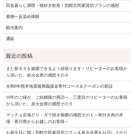
田舎暮らし満喫・猫好き歓迎！別館古民家貸切プランの感想
着物一反染め体験
観光案内
通販
また新ネタを披露できるよう頑張ります！リピーターのお客様か
ら頂いた、炭火会席の感想その６
令和8年熊本地震復興義援金寄付コース＆クーポンの新設
10年のご縁が、ご結婚後の再訪へ。三度目のリピーターのお客様
から頂いた、炭火会席の感想その５
マッチョ京地どり・ガラ焼き御膳の感想その１～骨付き肉の本
場・香川県からお越しのお客様～
お誕生日に猫！別館古民家貸切プラン＆炭火会席をお召し上がり