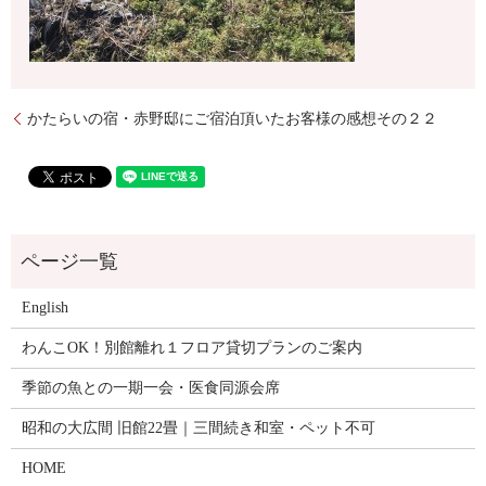
かたらいの宿・赤野邸にご宿泊頂いたお客様の感想その２２
English
わんこOK！別館離れ１フロア貸切プランのご案内
季節の魚との一期一会・医食同源会席
昭和の大広間 旧館22畳｜三間続き和室・ペット不可
HOME