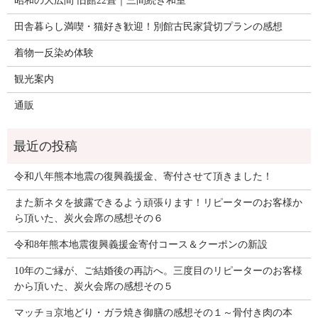
昭和の大広間 旧館22畳｜三間続き和室
田舎暮らし満喫・猫好き歓迎！別館古民家貸切プランの感想
着物一反染め体験
観光案内
通販
令和八年熊本地震の復興義援金、寄付させて頂きました！
また新ネタを披露できるよう頑張ります！リピーターのお客様か
ら頂いた、炭火会席の感想その６
令和8年熊本地震復興義援金寄付コース＆クーポンの新設
10年のご縁が、ご結婚後の再訪へ。三度目のリピーターのお客様
から頂いた、炭火会席の感想その５
マッチョ京地どり・ガラ焼き御膳の感想その１～骨付き肉の本