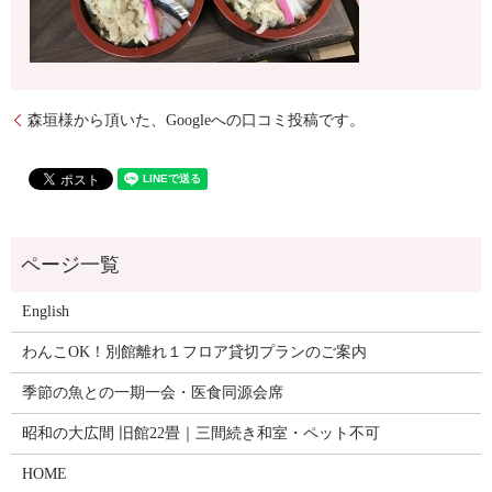
森垣様から頂いた、Googleへの口コミ投稿です。
English
わんこOK！別館離れ１フロア貸切プランのご案内
季節の魚との一期一会・医食同源会席
昭和の大広間 旧館22畳｜三間続き和室・ペット不可
HOME