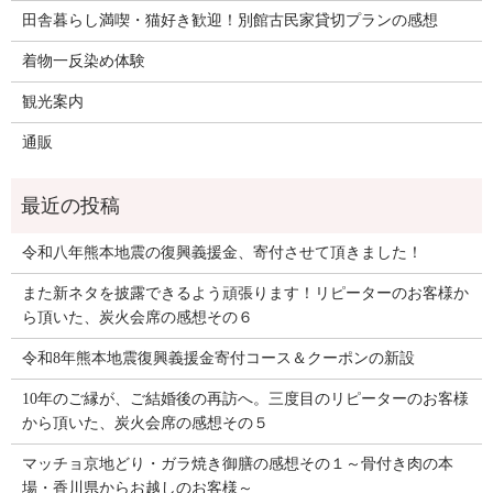
田舎暮らし満喫・猫好き歓迎！別館古民家貸切プランの感想
着物一反染め体験
観光案内
通販
令和八年熊本地震の復興義援金、寄付させて頂きました！
また新ネタを披露できるよう頑張ります！リピーターのお客様か
ら頂いた、炭火会席の感想その６
令和8年熊本地震復興義援金寄付コース＆クーポンの新設
10年のご縁が、ご結婚後の再訪へ。三度目のリピーターのお客様
から頂いた、炭火会席の感想その５
マッチョ京地どり・ガラ焼き御膳の感想その１～骨付き肉の本
場・香川県からお越しのお客様～