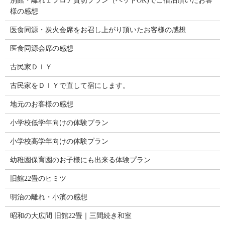
別館・離れ１フロア貸切プラン（ペットOK)でご宿泊頂いたお客
様の感想
医食同源・炭火会席をお召し上がり頂いたお客様の感想
医食同源会席の感想
古民家ＤＩＹ
古民家をＤＩＹで直して宿にします。
地元のお客様の感想
小学校低学年向けの体験プラン
小学校高学年向けの体験プラン
幼稚園保育園のお子様にも出来る体験プラン
旧館22畳のヒミツ
明治の離れ・小濱の感想
昭和の大広間 旧館22畳｜三間続き和室