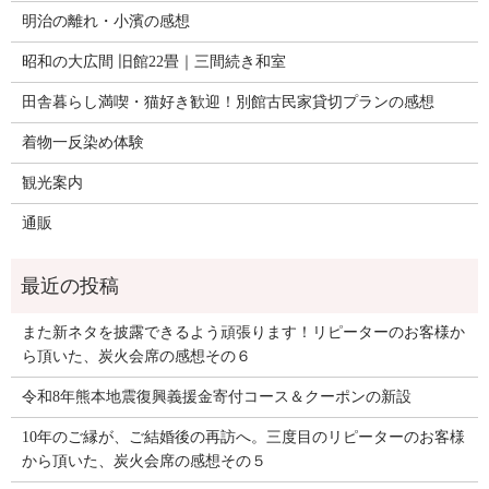
明治の離れ・小濱の感想
昭和の大広間 旧館22畳｜三間続き和室
田舎暮らし満喫・猫好き歓迎！別館古民家貸切プランの感想
着物一反染め体験
観光案内
通販
また新ネタを披露できるよう頑張ります！リピーターのお客様か
ら頂いた、炭火会席の感想その６
令和8年熊本地震復興義援金寄付コース＆クーポンの新設
10年のご縁が、ご結婚後の再訪へ。三度目のリピーターのお客様
から頂いた、炭火会席の感想その５