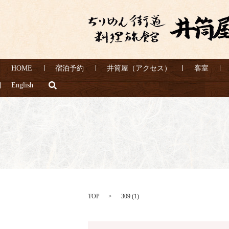
HOME
宿泊予約
井筒屋（アクセス）
客室
search
English
TOP
309 (1)