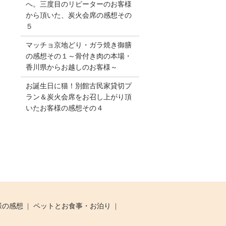
へ。三度目のリピーターのお客様
から頂いた、炭火会席の感想その
５
マッチョ京地どり・ガラ焼き御膳
の感想その１～骨付き肉の本場・
香川県からお越しのお客様～
お誕生日に猫！別館古民家貸切プ
ラン＆炭火会席をお召し上がり頂
いたお客様の感想その４
様の感想
ペットとお食事・お泊り