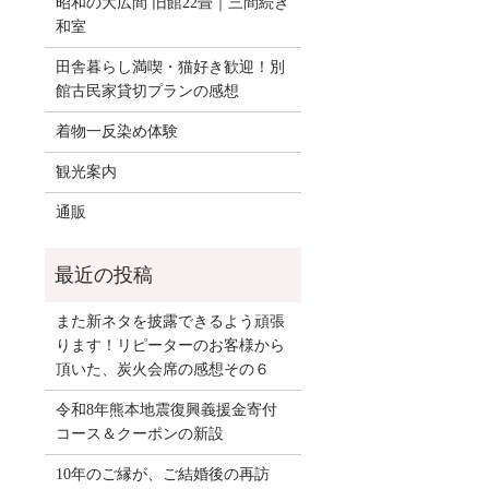
昭和の大広間 旧館22畳｜三間続き
和室
田舎暮らし満喫・猫好き歓迎！別
館古民家貸切プランの感想
着物一反染め体験
観光案内
通販
また新ネタを披露できるよう頑張
ります！リピーターのお客様から
頂いた、炭火会席の感想その６
令和8年熊本地震復興義援金寄付
コース＆クーポンの新設
10年のご縁が、ご結婚後の再訪