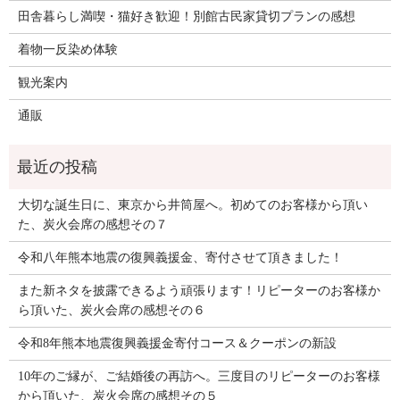
田舎暮らし満喫・猫好き歓迎！別館古民家貸切プランの感想
着物一反染め体験
観光案内
通販
大切な誕生日に、東京から井筒屋へ。初めてのお客様から頂い
た、炭火会席の感想その７
令和八年熊本地震の復興義援金、寄付させて頂きました！
また新ネタを披露できるよう頑張ります！リピーターのお客様か
ら頂いた、炭火会席の感想その６
令和8年熊本地震復興義援金寄付コース＆クーポンの新設
10年のご縁が、ご結婚後の再訪へ。三度目のリピーターのお客様
から頂いた、炭火会席の感想その５