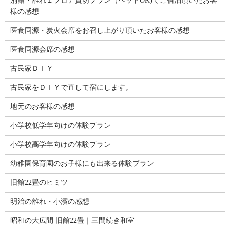
別館・離れ１フロア貸切プラン（ペットOK)でご宿泊頂いたお客
様の感想
医食同源・炭火会席をお召し上がり頂いたお客様の感想
医食同源会席の感想
古民家ＤＩＹ
古民家をＤＩＹで直して宿にします。
地元のお客様の感想
小学校低学年向けの体験プラン
小学校高学年向けの体験プラン
幼稚園保育園のお子様にも出来る体験プラン
旧館22畳のヒミツ
明治の離れ・小濱の感想
昭和の大広間 旧館22畳｜三間続き和室