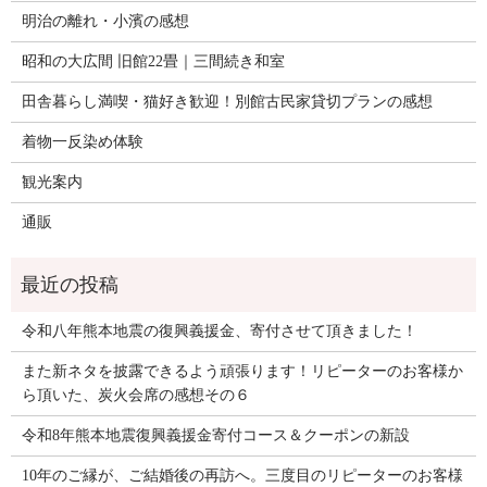
明治の離れ・小濱の感想
昭和の大広間 旧館22畳｜三間続き和室
田舎暮らし満喫・猫好き歓迎！別館古民家貸切プランの感想
着物一反染め体験
観光案内
通販
令和八年熊本地震の復興義援金、寄付させて頂きました！
また新ネタを披露できるよう頑張ります！リピーターのお客様か
ら頂いた、炭火会席の感想その６
令和8年熊本地震復興義援金寄付コース＆クーポンの新設
10年のご縁が、ご結婚後の再訪へ。三度目のリピーターのお客様