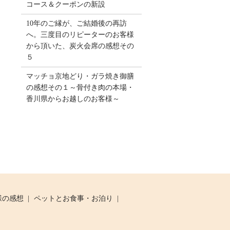
コース＆クーポンの新設
10年のご縁が、ご結婚後の再訪
へ。三度目のリピーターのお客様
から頂いた、炭火会席の感想その
５
マッチョ京地どり・ガラ焼き御膳
の感想その１～骨付き肉の本場・
香川県からお越しのお客様～
様の感想
ペットとお食事・お泊り