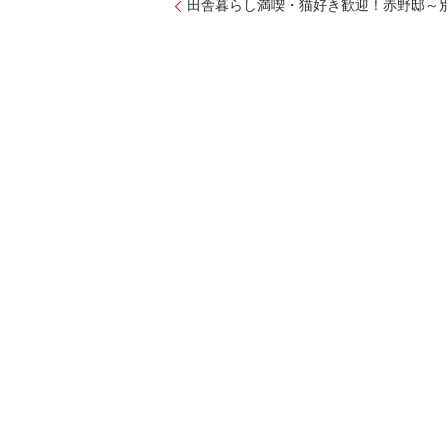
田舎暮らし満喫・猫好き歓迎！赤野邸～別