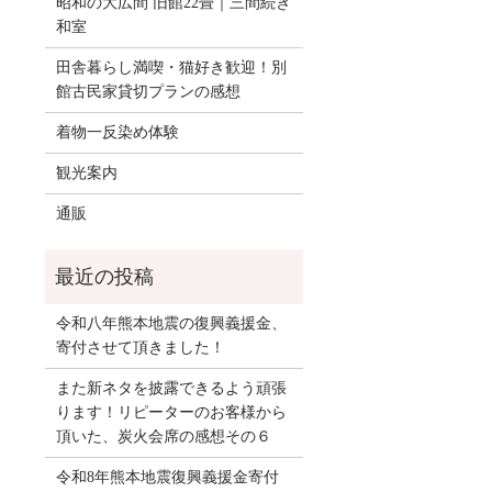
昭和の大広間 旧館22畳｜三間続き
和室
田舎暮らし満喫・猫好き歓迎！別
館古民家貸切プランの感想
着物一反染め体験
観光案内
通販
令和八年熊本地震の復興義援金、
寄付させて頂きました！
また新ネタを披露できるよう頑張
ります！リピーターのお客様から
頂いた、炭火会席の感想その６
令和8年熊本地震復興義援金寄付