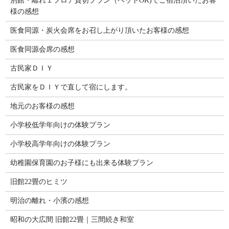
別館・離れ１フロア貸切プラン（ペットOK)でご宿泊頂いたお客
様の感想
医食同源・炭火会席をお召し上がり頂いたお客様の感想
医食同源会席の感想
古民家ＤＩＹ
古民家をＤＩＹで直して宿にします。
地元のお客様の感想
小学校低学年向けの体験プラン
小学校高学年向けの体験プラン
幼稚園保育園のお子様にも出来る体験プラン
旧館22畳のヒミツ
明治の離れ・小濱の感想
昭和の大広間 旧館22畳｜三間続き和室