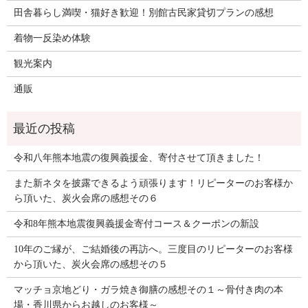
田舎暮らし満喫・猫好き歓迎！別館古民家貸切プランの感想
着物一反染め体験
観光案内
通販
令和八年熊本地震の復興義援金、寄付させて頂きました！
また新ネタを披露できるよう頑張ります！リピーターのお客様か
ら頂いた、炭火会席の感想その６
令和8年熊本地震復興義援金寄付コース＆クーポンの新設
10年のご縁が、ご結婚後の再訪へ。三度目のリピーターのお客様
から頂いた、炭火会席の感想その５
マッチョ京地どり・ガラ焼き御膳の感想その１～骨付き肉の本
場・香川県からお越しのお客様～