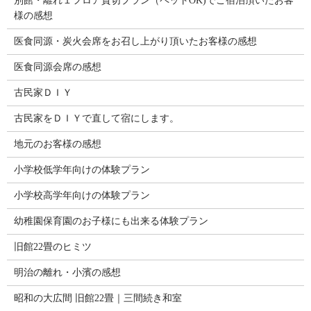
別館・離れ１フロア貸切プラン（ペットOK)でご宿泊頂いたお客
様の感想
医食同源・炭火会席をお召し上がり頂いたお客様の感想
医食同源会席の感想
古民家ＤＩＹ
古民家をＤＩＹで直して宿にします。
地元のお客様の感想
小学校低学年向けの体験プラン
小学校高学年向けの体験プラン
幼稚園保育園のお子様にも出来る体験プラン
旧館22畳のヒミツ
明治の離れ・小濱の感想
昭和の大広間 旧館22畳｜三間続き和室