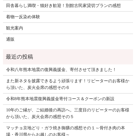
田舎暮らし満喫・猫好き歓迎！別館古民家貸切プランの感想
着物一反染め体験
観光案内
通販
令和八年熊本地震の復興義援金、寄付させて頂きました！
また新ネタを披露できるよう頑張ります！リピーターのお客様か
ら頂いた、炭火会席の感想その６
令和8年熊本地震復興義援金寄付コース＆クーポンの新設
10年のご縁が、ご結婚後の再訪へ。三度目のリピーターのお客様
から頂いた、炭火会席の感想その５
マッチョ京地どり・ガラ焼き御膳の感想その１～骨付き肉の本
場・香川県からお越しのお客様～