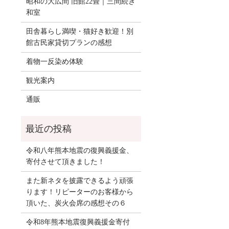
昭和の大広間 旧館22畳｜三間続き
和室
田舎暮らし満喫・猫好き歓迎！別
館古民家貸切プランの感想
着物一反染め体験
観光案内
通販
令和八年熊本地震の復興義援金、
寄付させて頂きました！
また新ネタを披露できるよう頑張
ります！リピーターのお客様から
頂いた、炭火会席の感想その６
令和8年熊本地震復興義援金寄付