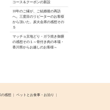
コース＆クーポンの新設
10年のご縁が、ご結婚後の再訪
へ。三度目のリピーターのお客様
から頂いた、炭火会席の感想その
５
マッチョ京地どり・ガラ焼き御膳
の感想その１～骨付き肉の本場・
香川県からお越しのお客様～
様の感想
ペットとお食事・お泊り